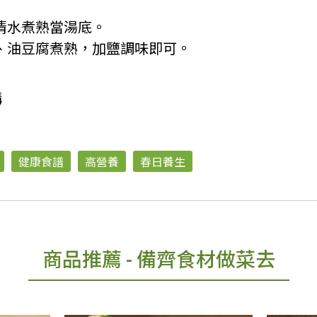
清水煮熟當湯底。
脯、油豆腐煮熟，加鹽調味即可。
購
健康食譜
高營養
春日養生
商品推薦
- 備齊食材做菜去