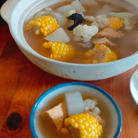
女裝
佛儒書籍
女內著居家
廣論/備覽手
水
男裝
敬經帛/書套
男內著居家
影音/圖書
毛巾/浴巾/手帕
文具禮品/禮
鞋襪
燈/燃燈油
帽/口罩/配件/包包
香
嬰幼/兒童
供具/修持用
居士服