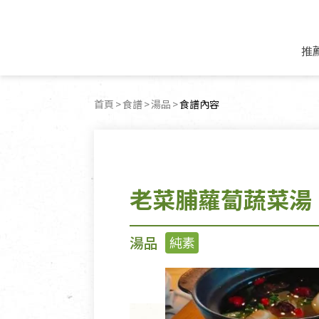
推
米麵/調理食材
好康優惠
飲品/零食
專題文章
首頁
食譜
湯品
目前頁面：
食譜內容
米/麵/粉
8月新品優惠
豆漿/優格/植物
農產品與農友
豆麥雜糧種子
8月快閃商品優
果汁/醋飲/飲料
食品與廠商
植物油
中秋禮盒預購
茶/咖啡/花果茶
用品與廠商
不限類別
老菜脯蘿蔔蔬菜湯
乾貨/素料/植物肉
7月惜福愛物
沖調飲/穀麥片
土地與生態
豆腐/天貝/豆製品
6月快閃商品-好
蜂蜜/椰奶
蔬食營養力
調味/醬料/烘焙食材
傳承經典優惠
休閒零食
生活提案
湯品
純素
抹醬/果醬
文化好書優惠
堅果/果乾
共好行動
鮮凍蔬果
糖果/巧克力
里仁的努力
居家日用
個人清潔保養