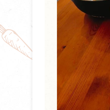
清潔/防蟲/薰香
臉部清潔/保養
餐具食器
臉部彩妝
廚房用具/家電/家飾
牙膏/牙刷/漱口
寢具織品
洗髮/潤髮/染髮
身體清潔/保養
個人用品