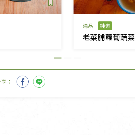
湯品
純素
老菜脯蘿蔔蔬
分享：