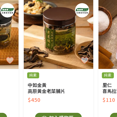
純素
純素
中如金黃
里仁
高原黃金老菜脯片
喜馬拉
$450
$110