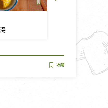
湯品
純素
菜湯
老菜脯薏仁蓮子