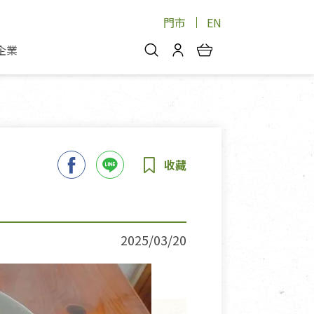
門市
EN
企業
你好，歡迎光臨！
安心蔬果
會員中心
蔬果箱/禮盒
物
我的優惠券
品
芽菜/菇
理包
醬料
消費紀錄查詢
個人資料管理
產品追蹤
2025/03/20
好文收藏
登入/註冊
物
寵物專區