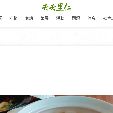
薦
好物
食譜
策展
活動
閱讀
消息
社會
里仁新訊
品牌故事
主題推薦
即食料理/糕點
愛地球,吃蔬食就可以！
主題活動
關注支持
媒體報導
養身保健
里仁七大永續行動
作夥利他 加入水滴會員
會員專屬
奶
里仁動態
中秋送禮推薦
沖泡麵/粥/湯
本土優先
永續飲食
保健食品
里仁為美刊
人才招募
門市資訊
惠
分店動態
超值好物特惠
熟食料理/調理包
減塑微革命
淨塑行動
養身食品/飲
產品/有機蔬果把關
「里仁誠食市集」永續新體驗
產品推薦
產品動態
飲品
熱銷人氣產品推薦
包子饅頭/麵點
少或無添加
主食
生態保育
沙拉
中藥食材/調
點心
大事記
減塑 一起來！
經典必買推薦
粽子/蘿蔔糕/年糕
友善耕作
公益支持
酵素
里仁聯名卡
綠色保育-我們的田, 牠們的家
評延長優惠
史瓦帝尼文化節
素鬆/醬菜
支持弱勢
獲獎肯定
理念桌布下載
里仁「史瓦帝尼文化節」
甜品/冰品
綠色保育
聯名合作
加入會員
麵包/糕點
永續飲食
湯品
衣飾鞋包
圖書/宗教文