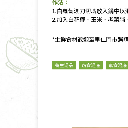
作法：
1.白蘿蔔滾刀切塊放入鍋中以
2.加入白花椰、玉米、老菜
*生鮮食材歡迎至里仁門市選
養生湯品
蔬食湯底
素食湯底