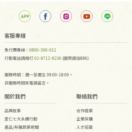
箱退回。
若未保持原包裝方式或未使用原箱退回，導致書籍有
任何折損、磨損、污損或凹角，將不接受退貨，也不
予以退費。
不接受退貨之手抄稿，為敬重法寶故，里仁網購無法
客服專線
代為結緣處理等。 若需將手抄稿寄還給消費者，因而
產生的運費100元/箱將由消費者負擔。
免付費專線：
0800-300-011
行動電話請撥打
02-8712-8236
(國際請加886)
服務時間：週一至週五 09:00-18:00。
非服務時間來電請留言。
關於我們
聯絡我們
品牌故事
合作提案
里仁七大永續行動
企業採購
產品/有機蔬果把關
人才招募