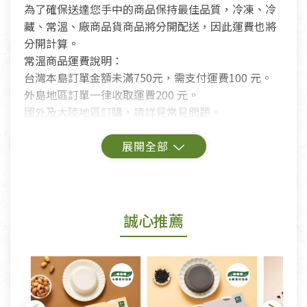
為了確保送達您手中的商品保持最佳品質，冷凍、冷
藏、常溫、廠商品貨商品將分開配送，因此運費也將
分開計算。
常溫商品運費說明：
台灣本島訂單金額未滿750元，需支付運費100 元。
外島地區訂單一律收取運費200 元。
國外及大陸地區訂購，請詳見常見問題。
鑑賞期商品說明：
商品包裝外觀樣式色澤以實際出貨為準。
若商品發生新品瑕疵，可申請更換新品。
誠心推薦
若您購買的商品有下列「不適用七天鑑賞期商品」情
形者，除商品瑕疵以外，恕不接受退換貨.
依消保法之規定提供該商品七天免費鑑賞期(含例假
日)的服務，原則上若商品未經使用或被汙損(除商品
瑕疵)，一般皆可申請退換貨。