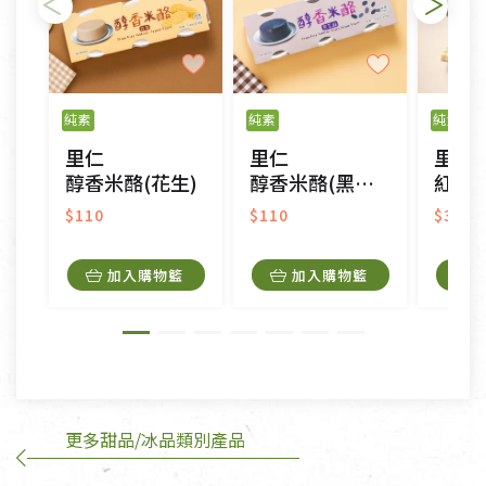
不適用七天鑑賞期商品：
以數位或電磁紀錄形式儲存之商品、易於變質或損壞
之商品、以及性質上無法或不適合退換之商品：如
純素
純素
純素
CD、VCD、DVD、電腦軟體，若產品瑕疵無法讀取僅
里仁
里仁
里仁
接受原片換新。
醇香米酪(花生)
醇香米酪(黑芝麻)
紅豆
衣飾鞋類-如T恤，如於送達後水洗或污損者。
美容保養用品、內衣褲、襪子、口罩等私人消耗性產
$110
$110
$34
品，一經拆封使用，恕無法退貨。
內衣褲、襪子、口罩個人衛生用品除商品本身有瑕疵
加入購物籃
加入購物籃
外,依據《通訊交易解除權合理例外情事適用準
則》, 恕無法退貨。
有標示不接受退貨的優惠商品與蔬菜箱，不接受退
換，但若為商品本身或運送過程中所造成的瑕疵，則
不在此限。
更多甜品/冰品類別產品
訂購手抄稿退貨需知：
手抄稿進行退貨時，請務必保持原包裝方式及使用原