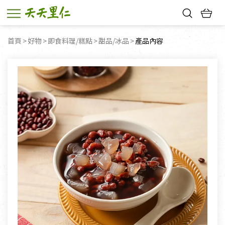
熱門搜尋：
首頁
好物
即食料理/糕點
甜品/冰品
目前頁面：
產品內容
親子活動
幸福節中獎名單