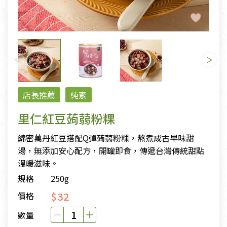
店長推薦
純素
里仁紅豆蒟蒻粉粿
綿密萬丹紅豆搭配Q彈蒟蒻粉粿，熬煮成古早味甜
湯，無添加安心配方，開罐即食，傳遞台灣傳統甜點
溫暖滋味。
規格
250g
$32
價格
數量