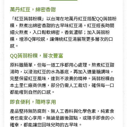
萬丹紅豆，綿密香甜
「紅豆蒟蒻粉粿」以台灣在地萬丹紅豆搭配QQ蒟蒻粉
粿，熬煮出綿密香甜的古早味紅豆湯。紅豆經長時間
細火熬煮，入口鬆軟綿密，香氣濃郁；加入蒟蒻粉
粿，增添Q彈咬感，讓傳統紅豆湯展現更多層次的口
感。
QQ蒟蒻粉粿，層次豐富
原料雖簡單，但每一道工序都用心處理。熬煮紅豆甜
湯時，以浸泡紅豆的水為基底，再加入適量糖調味，
完整保留紅豆風味，達到不浪費的精神。蒟蒻粉粿由
本土里仁廠商供應，部分仍需人工裁切，確保每一口
都能嚐到自然的口感。
即食便利，隨時享用
產品堅持無防腐劑、無人工香料與化學色素，純素食
者也能安心享用。無論是飯後甜點，或隨手即食的小
確幸，都能讓您回味兒時的古早味。