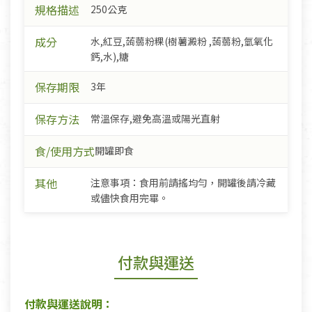
規格描述
250公克
成分
水,紅豆,蒟蒻粉粿(樹薯澱粉 ,蒟蒻粉,氫氧化
鈣,水),糖
保存期限
3年
保存方法
常溫保存,避免高溫或陽光直射
食/使用方式
開罐即食
其他
注意事項：食用前請搖均勻，開罐後請冷藏
或儘快食用完畢。
付款與運送
付款與運送說明：