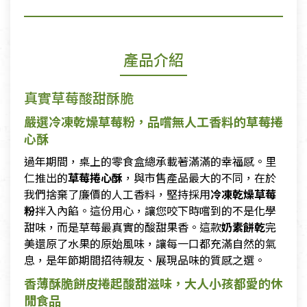
產品介紹
真實草莓酸甜酥脆
嚴選冷凍乾燥草莓粉，品嚐無人工香料的草莓捲
心酥
過年期間，桌上的零食盒總承載著滿滿的幸福感。里
仁推出的
草莓捲心酥
，與市售產品最大的不同，在於
我們捨棄了廉價的人工香料，堅持採用
冷凍乾燥草莓
粉
拌入內餡。這份用心，讓您咬下時嚐到的不是化學
甜味，而是草莓最真實的酸甜果香。這款
奶素餅乾
完
美還原了水果的原始風味，讓每一口都充滿自然的氣
息，是年節期間招待親友、展現品味的質感之選。
香薄酥脆餅皮捲起酸甜滋味，大人小孩都愛的休
閒食品