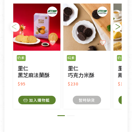
依消保法之規定提供該商品七天免費鑑賞期(含例假
日)的服務，原則上若商品未經使用或被汙損(除商品
瑕疵)，一般皆可申請退換貨。
不適用七天鑑賞期商品：
以數位或電磁紀錄形式儲存之商品、易於變質或損壞
之商品、以及性質上無法或不適合退換之商品：如
奶素
純素
奶素
CD、VCD、DVD、電腦軟體，若產品瑕疵無法讀取僅
里仁
里仁
里仁
接受原片換新。
黑芝麻法蘭酥
巧克力米酥
鳳梨
衣飾鞋類-如T恤，如於送達後水洗或污損者。
美容保養用品、內衣褲、襪子、口罩等私人消耗性產
$95
$230
$120
品，一經拆封使用，恕無法退貨。
內衣褲、襪子、口罩個人衛生用品除商品本身有瑕疵
加入購物籃
暫時缺貨
外,依據《通訊交易解除權合理例外情事適用準
則》, 恕無法退貨。
有標示不接受退貨的優惠商品與蔬菜箱，不接受退
換，但若為商品本身或運送過程中所造成的瑕疵，則