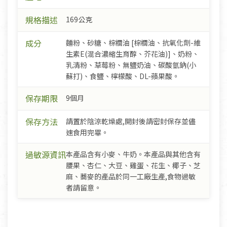
規格描述
169公克
成分
麵粉、砂糖、棕櫚油 [棕櫚油、抗氧化劑-維
生素E(混合濃縮生育醇、芥花油)]、奶粉、
乳清粉、草莓粉、無鹽奶油、碳酸氫鈉(小
蘇打)、食鹽、檸檬酸、DL-蘋果酸。
保存期限
9個月
保存方法
請置於陰涼乾燥處,開封後請密封保存並儘
速食用完畢。
過敏源資訊
本產品含有小麥、牛奶。本產品與其他含有
腰果、杏仁、大豆、雞蛋、花生、椰子、芝
麻、蕎麥的產品於同一工廠生產,食物過敏
者請留意。