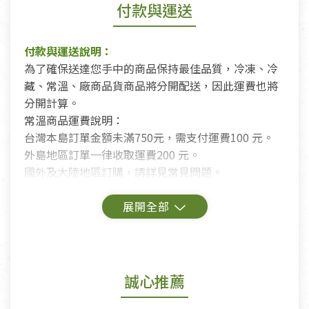
付款與運送
付款與運送說明：
為了確保送達您手中的商品保持最佳品質，冷凍、冷
藏、常溫、廠商品貨商品將分開配送，因此運費也將
分開計算。
常溫商品運費說明：
台灣本島訂單金額未滿750元，需支付運費100 元。
外島地區訂單一律收取運費200 元。
國外及大陸地區訂購，請詳見常見問題。
鑑賞期商品說明：
商品包裝外觀樣式色澤以實際出貨為準。
若商品發生新品瑕疵，可申請更換新品。
誠心推薦
若您購買的商品有下列「不適用七天鑑賞期商品」情
形者，除商品瑕疵以外，恕不接受退換貨.