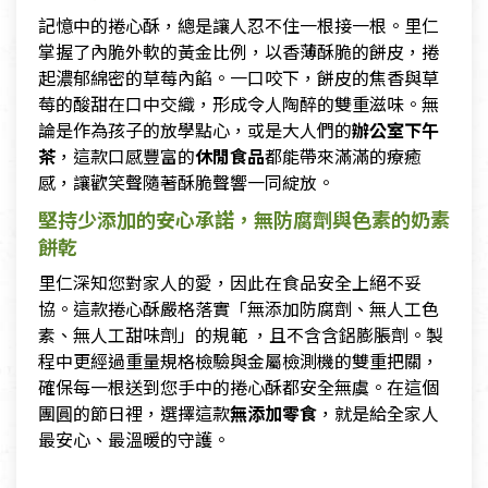
記憶中的捲心酥，總是讓人忍不住一根接一根。里仁
掌握了內脆外軟的黃金比例，以香薄酥脆的餅皮，捲
起濃郁綿密的草莓內餡。一口咬下，餅皮的焦香與草
莓的酸甜在口中交織，形成令人陶醉的雙重滋味。無
論是作為孩子的放學點心，或是大人們的
辦公室下午
茶
，這款口感豐富的
休閒食品
都能帶來滿滿的療癒
感，讓歡笑聲隨著酥脆聲響一同綻放。
堅持少添加的安心承諾，無防腐劑與色素的奶素
餅乾
里仁深知您對家人的愛，因此在食品安全上絕不妥
協。這款捲心酥嚴格落實「無添加防腐劑、無人工色
素、無人工甜味劑」的規範 ，且不含含鋁膨脹劑。製
程中更經過重量規格檢驗與金屬檢測機的雙重把關，
確保每一根送到您手中的捲心酥都安全無虞。在這個
團圓的節日裡，選擇這款
無添加零食
，就是給全家人
最安心、最溫暖的守護。