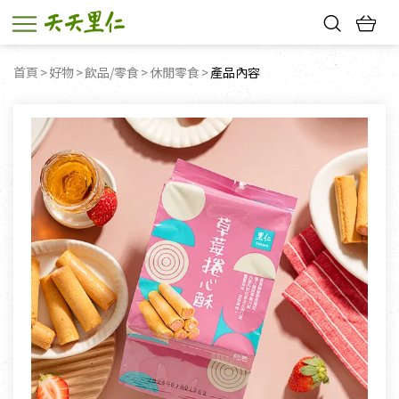
熱門搜尋：
首頁
好物
飲品/零食
休閒零食
目前頁面：
產品內容
親子活動
幸福節中獎名單