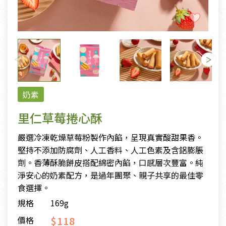
奶素
里仁草莓捲心酥
嚴選冷凍乾燥草莓粉製作內餡，呈現真實酸甜果香。
堅持不添加防腐劑、人工香料、人工色素及含鋁膨脹
劑。香薄酥脆餅皮搭配綿密內餡，口感層次豐富。純
淨安心的奶素配方，是過年團聚、親子共享的最佳零
食選擇。
規格
169g
$118
價格