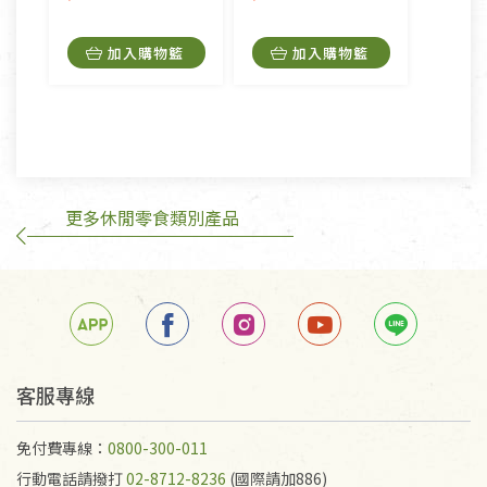
品，一經拆封使用，恕無法退貨。
內衣褲、襪子、口罩個人衛生用品除商品本身有瑕疵
加入購物籃
加入購物籃
外,依據《通訊交易解除權合理例外情事適用準
則》, 恕無法退貨。
有標示不接受退貨的優惠商品與蔬菜箱，不接受退
換，但若為商品本身或運送過程中所造成的瑕疵，則
不在此限。
更多休閒零食類別產品
訂購手抄稿退貨需知：
手抄稿進行退貨時，請務必保持原包裝方式及使用原
箱退回。
若未保持原包裝方式或未使用原箱退回，導致書籍有
任何折損、磨損、污損或凹角，將不接受退貨，也不
予以退費。
不接受退貨之手抄稿，為敬重法寶故，里仁網購無法
客服專線
代為結緣處理等。 若需將手抄稿寄還給消費者，因而
產生的運費100元/箱將由消費者負擔。
免付費專線：
0800-300-011
行動電話請撥打
02-8712-8236
(國際請加886)