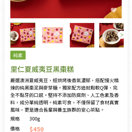
純素
里仁夏威夷豆黑棗糕
嚴選澳洲夏威夷豆，經烘烤後香氣濃郁，搭配慢火精
煉的純黑棗泥與麥芽糖。獨家配方造就鬆軟Q彈、完
全不黏牙的口感。堅持不添加防腐劑、人工色素及香
料，成分單純透明。純素可食，不僅保留了食材真實
風味，更是適合長輩與養生族群的安心茶點。
規格
300g
$450
價格