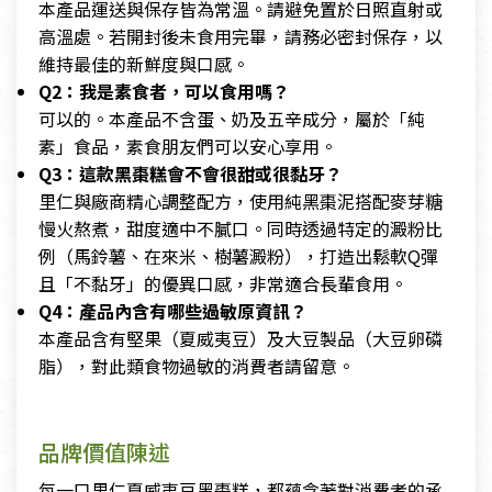
本產品運送與保存皆為常溫。請避免置於日照直射或
高溫處。若開封後未食用完畢，請務必密封保存，以
維持最佳的新鮮度與口感。
Q2：我是素食者，可以食用嗎？
可以的。本產品不含蛋、奶及五辛成分，屬於「純
素」食品，素食朋友們可以安心享用。
Q3：這款黑棗糕會不會很甜或很黏牙？
里仁與廠商精心調整配方，使用純黑棗泥搭配麥芽糖
慢火熬煮，甜度適中不膩口。同時透過特定的澱粉比
例（馬鈴薯、在來米、樹薯澱粉），打造出鬆軟Q彈
且「不黏牙」的優異口感，非常適合長輩食用。
Q4：產品內含有哪些過敏原資訊？
本產品含有堅果（夏威夷豆）及大豆製品（大豆卵磷
脂），對此類食物過敏的消費者請留意。
品牌價值陳述
每一口里仁夏威夷豆黑棗糕，都蘊含著對消費者的承