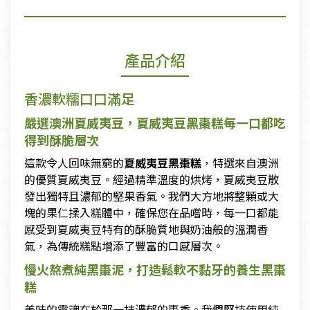
產品介紹
香濃軟糯口口滿足
嚴選澳洲夏威夷豆，夏威夷豆黑棗糕每一口都吃
得到酥脆層次
這款令人回味無窮的
夏威夷豆黑棗糕
，特選來自澳洲
的優質夏威夷豆。經過精準溫度的烘烤，夏威夷豆散
發出獨特且濃郁的堅果香氣。我們大方地將整顆或大
塊的果仁揉入糕體中，確保您在品嚐時，每一口都能
感受到夏威夷豆特有的酥脆質地與奶油般的溫潤香
氣，為傳統糕點增添了豐富的口感層次。
慢火熬煮純黑棗泥，打造鬆軟不黏牙的養生黑棗
糕
美味的靈魂在於那一抹濃郁的棗香。我們堅持使用純