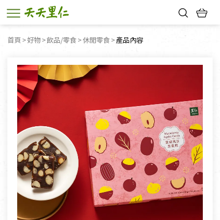
熱門搜尋：
首頁
好物
飲品/零食
休閒零食
目前頁面：
產品內容
親子活動
幸福節中獎名單