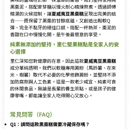
黑棗泥，搭配麥芽糖以慢火耐心精煉熬煮。透過師傅
精湛的火候控制，讓
夏威夷豆黑棗糕
呈現出完美的結
合——既保留了黑棗的甘醇底蘊，又創造出鬆軟Q
彈、完全不黏牙的絕佳口感。搭配一杯熱茶，棗泥的
香甜在口中慢慢化開，是午後最愜意的享受。
純素無添加的堅持，里仁堅果糕點是全家人的安
心選擇
里仁深知您對健康的在意，因此這款
夏威夷豆黑棗糕
成分單純透明。我們以軟糖專用澱粉（馬鈴薯、在來
米、樹薯）取代不必要的化學修飾澱粉，並堅持不添
加防腐劑與人工色素。這是一款老少咸宜、純素可食
的休閒食品，無論是長輩的養生茶點，或是孩子的健
康零嘴，都能讓全家人吃得開心又放心。
常見問答（FAQ）
Q1：請問這款黑棗糕需要冷藏保存嗎？