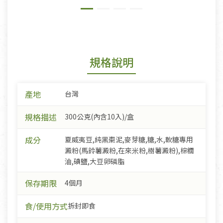
規格說明
產地
台灣
規格描述
300公克(內含10入)/盒
成分
夏威夷豆,純黑棗泥,麥芽糖,糖,水,軟糖專用
澱粉(馬鈴薯澱粉,在來米粉,樹薯澱粉),棕櫚
油,碘鹽,大豆卵磷脂
保存期限
4個月
食/使用方式
拆封即食