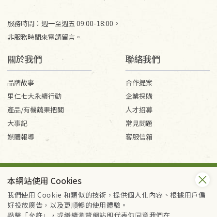
服務時間：週一至週五 09:00-18:00。
非服務時間來電請留言。
關於我們
聯絡我們
品牌故事
合作提案
里仁七大永續行動
企業採購
產品/有機蔬果把關
人才招募
大事記
常見問題
媒體報導
客服信箱
會員服務條款
隱私權政策
本網站使用 Cookies
Copyright © 2026 里仁事業股份有限公司(統編：16301262) /
里仁網購股份有限公司(統編：25149752)
我們使用 Cookie 和類似的技術，提供個人化內容、根據用戶偏
All Rights Reserved.
好投放廣告，以及更順暢的使用體驗。
點擊「允許」，或繼續瀏覽網站即代表你同意我們在