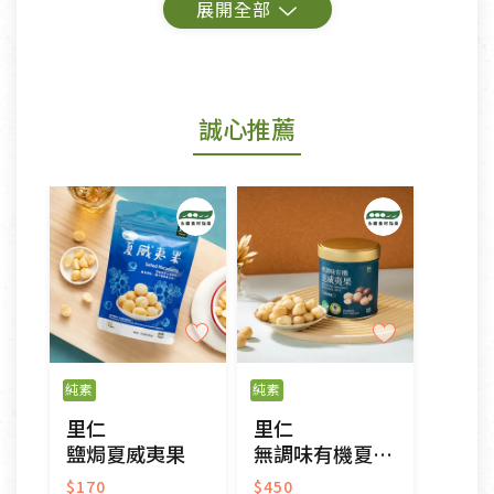
鑑賞期商品說明：
商品包裝外觀樣式色澤以實際出貨為準。
若商品發生新品瑕疵，可申請更換新品。
誠心推薦
若您購買的商品有下列「不適用七天鑑賞期商品」情
形者，除商品瑕疵以外，恕不接受退換貨.
依消保法之規定提供該商品七天免費鑑賞期(含例假
日)的服務，原則上若商品未經使用或被汙損(除商品
瑕疵)，一般皆可申請退換貨。
不適用七天鑑賞期商品：
以數位或電磁紀錄形式儲存之商品、易於變質或損壞
之商品、以及性質上無法或不適合退換之商品：如
純素
純素
CD、VCD、DVD、電腦軟體，若產品瑕疵無法讀取僅
里仁
里仁
接受原片換新。
鹽焗夏威夷果
無調味有機夏威夷果
衣飾鞋類-如T恤，如於送達後水洗或污損者。
美容保養用品、內衣褲、襪子、口罩等私人消耗性產
$170
$450