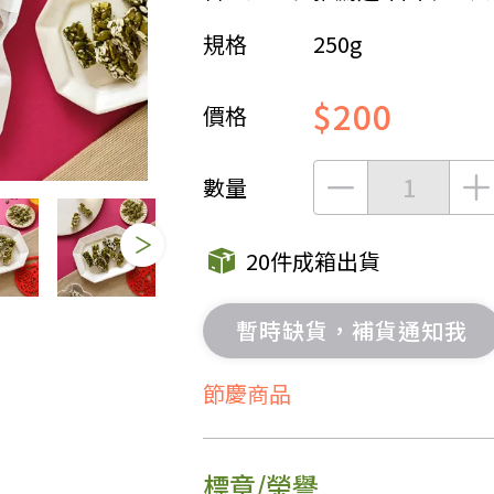
規格
250g
女裝
佛儒書籍
女內著居家
廣論/備覽手
$200
水
男裝
敬經帛/書套
價格
男內著居家
影音/圖書
毛巾/浴巾/手帕
文具禮品/禮
數量
鞋襪
燈/燃燈油
帽/口罩/配件/包包
香
20件成箱出貨
嬰幼/兒童
供具/修持用
居士服
暫時缺貨，補貨通知我
節慶商品
標章/榮譽