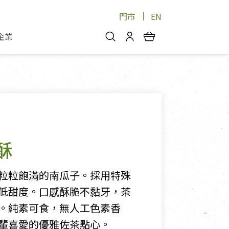
門市
EN
企業
你好，歡迎光臨！
安心蔬果
會員中心
蔬果箱/禮盒
物
我的優惠券
品
芽菜/菇
理包
醬料
消費紀錄查詢
酥
個人資料管理
產品追蹤
粒粒飽滿的南瓜子。採用特殊
好文收藏
低甜度。口感酥脆不黏牙，茶
登入/註冊
。純素可食，無人工色素香
輩喜愛的優雅佐茶點心。
物
寵物專區