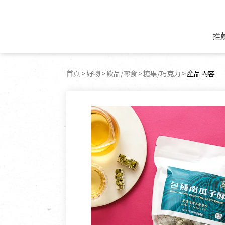
推
米麵/調理食材
好康優惠
飲品/零食
專題文章
首頁
好物
飲品/零食
糖果/巧克力
目前頁面：
產品內容
米/麵/粉
8月新品優惠
豆漿/優格/植物
農產品與農友
豆麥雜糧種子
8月快閃商品優
果汁/醋飲/飲料
食品與廠商
植物油
中秋禮盒預購
茶/咖啡/花果茶
用品與廠商
不限類別
乾貨/素料/植物肉
7月惜福愛物
沖調飲/穀麥片
土地與生態
豆腐/天貝/豆製品
6月快閃商品-好
蜂蜜/椰奶
蔬食營養力
調味/醬料/烘焙食材
傳承經典優惠
休閒零食
生活提案
抹醬/果醬
文化好書優惠
堅果/果乾
共好行動
鮮凍蔬果
糖果/巧克力
里仁的努力
居家日用
個人清潔保養