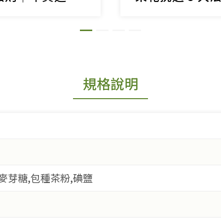
規格說明
,麥芽糖,包種茶粉,碘鹽