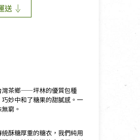
運送
台灣茶鄉——坪林的優質包種
，巧妙中和了糖果的甜膩感。一
味無窮。
傳統酥糖厚重的糖衣，我們純用