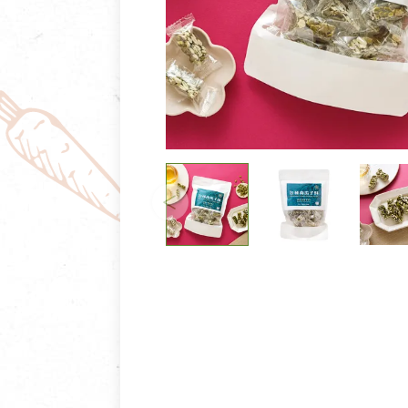
清潔/防蟲/薰香
臉部清潔/保養
餐具食器
臉部彩妝
廚房用具/家電/家飾
牙膏/牙刷/漱口
寢具織品
洗髮/潤髮/染髮
身體清潔/保養
個人用品