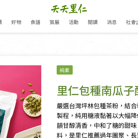
薦
好物
食譜
策展
活動
閱讀
消息
社會
里仁新訊
品牌故事
主題推薦
即食料理/糕點
愛地球,吃蔬食就可以！
主題活動
關注支持
媒體報導
養身保健
里仁七大永續行動
作夥利他 加入水滴會員
會員專屬
奶
里仁動態
中秋送禮推薦
沖泡麵/粥/湯
本土優先
永續飲食
保健食品
里仁為美刊
人才招募
門市資訊
惠
分店動態
超值好物特惠
熟食料理/調理包
減塑微革命
淨塑行動
養身食品/飲
產品/有機蔬果把關
「里仁誠食市集」永續新體驗
產品推薦
純素
產品動態
飲品
熱銷人氣產品推薦
包子饅頭/麵點
少或無添加
主食
生態保育
沙拉
中藥食材/調
點心
大事記
減塑 一起來！
經典必買推薦
粽子/蘿蔔糕/年糕
友善耕作
公益支持
酵素
里仁包種南瓜子
里仁聯名卡
綠色保育-我們的田, 牠們的家
評延長優惠
史瓦帝尼文化節
素鬆/醬菜
支持弱勢
獲獎肯定
理念桌布下載
里仁「史瓦帝尼文化節」
甜品/冰品
綠色保育
聯名合作
嚴選台灣坪林包種茶粉，結合
加入會員
麵包/糕點
永續飲食
製程，純用糖液黏著以大幅降
湯品
韻甘醇清香，中和了糖的甜味
料，是里仁推薦過年團聚、長
衣飾鞋包
圖書/宗教文