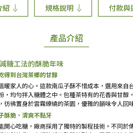
介紹
規格說明
付款與
產品介紹
減糖工法的酥脆年味
吃得到台灣茶鄉的甘醇
溫暖家人的心。這款南瓜子酥不惜成本，選用來自
粉，均勻拌入糖體之中。包種茶特有的花香與甘醇
，彷彿置身於雲霧繚繞的茶園，優雅的韻味令人回
子酥脆、清爽不黏牙
能開心吃糖，廠商採用了獨特的製程技術。不同於