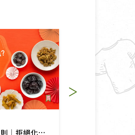
生活提案
果乾挑選 3 大法則｜拒絕化學添加，天然果乾這樣買