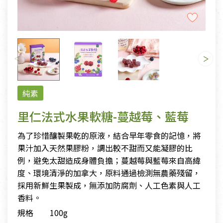
純素
里仁法式水果軟糖-蔓越莓、藍莓
為了珍惜釀製果乾的原液，結合早年零食的記憶，將
果汁加入天然果膠粉，調出較不甜而又能凝膠的比
例，避免太甜造成身體負擔；蔓越莓與藍莓來自高緯
度、環境清淨的加拿大，原料通過檢測無農藥殘留，
採用新鮮生果製成，無添加防腐劑、人工色素與人工
香料。
規格
100g