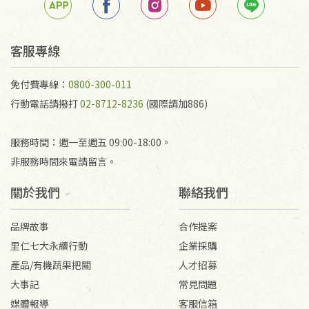
任何折損、磨損、污損或凹角，將不接受退貨，也不
予以退費。
不接受退貨之手抄稿，為敬重法寶故，里仁網購無法
客服專線
代為結緣處理等。 若需將手抄稿寄還給消費者，因而
產生的運費100元/箱將由消費者負擔。
免付費專線：
0800-300-011
行動電話請撥打
02-8712-8236
(國際請加886)
服務時間：週一至週五 09:00-18:00。
非服務時間來電請留言。
關於我們
聯絡我們
品牌故事
合作提案
里仁七大永續行動
企業採購
產品/有機蔬果把關
人才招募
大事記
常見問題
媒體報導
客服信箱