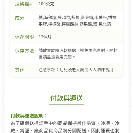
規格描述
100公克
成分
糖,海藻糖,蔓越莓,藍莓,麥芽糖,木薯粉,柑橘
果膠,檸檬酸,檸檬酸鈉,蘋果酸,鹽,氯化鈣
保存期限
12個月
保存方法
請放置於陰涼乾燥處，避免陽光直射，開封
後請盡速食用完畢。
其他
注意事項：幼兒及老人請由大人陪伴食用。
付款與運送
付款與運送說明：
為了確保送達您手中的商品保持最佳品質，冷凍、冷
藏、常溫、廠商品貨商品將分開配送，因此運費也將