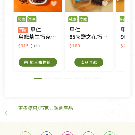
以數位或電磁紀錄形式儲存之商品、易於變質或損壞
之商品、以及性質上無法或不適合退換之商品：如
奶素
冷凍
純素
冷藏
純素
冷
CD、VCD、DVD、電腦軟體，若產品瑕疵無法讀取僅
里仁
里仁
里仁
接受原片換新。
預購
烏龍茶生巧克力(預購)
85%鹽之花巧克力
90%
衣飾鞋類-如T恤，如於送達後水洗或污損者。
美容保養用品、內衣褲、襪子、口罩等私人消耗性產
$315
$180
$250
$350
品，一經拆封使用，恕無法退貨。
內衣褲、襪子、口罩個人衛生用品除商品本身有瑕疵
加入購物籃
產品介紹
外,依據《通訊交易解除權合理例外情事適用準
則》, 恕無法退貨。
有標示不接受退貨的優惠商品與蔬菜箱，不接受退
換，但若為商品本身或運送過程中所造成的瑕疵，則
不在此限。
更多糖果/巧克力類別產品
訂購手抄稿退貨需知：
手抄稿進行退貨時，請務必保持原包裝方式及使用原
箱退回。
若未保持原包裝方式或未使用原箱退回，導致書籍有