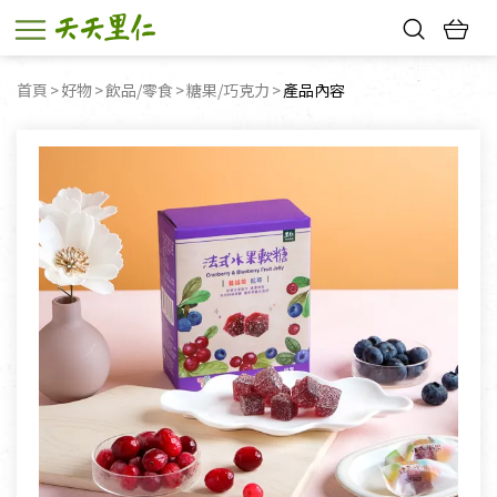
熱門搜尋：
首頁
好物
飲品/零食
糖果/巧克力
目前頁面：
產品內容
親子活動
幸福節中獎名單