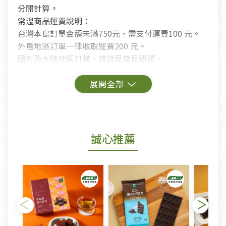
分開計算。
常溫商品運費說明：
台灣本島訂單金額未滿750元，需支付運費100 元。
外島地區訂單一律收取運費200 元。
國外及大陸地區訂購，請詳見常見問題。
鑑賞期商品說明：
商品包裝外觀樣式色澤以實際出貨為準。
若商品發生新品瑕疵，可申請更換新品。
誠心推薦
若您購買的商品有下列「不適用七天鑑賞期商品」情
形者，除商品瑕疵以外，恕不接受退換貨.
依消保法之規定提供該商品七天免費鑑賞期(含例假
日)的服務，原則上若商品未經使用或被汙損(除商品
瑕疵)，一般皆可申請退換貨。
不適用七天鑑賞期商品：