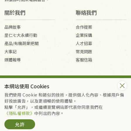
關於我們
聯絡我們
品牌故事
合作提案
里仁七大永續行動
企業採購
產品/有機蔬果把關
人才招募
大事記
常見問題
媒體報導
客服信箱
會員服務條款
隱私權政策
本網站使用 Cookies
Copyright © 2026 里仁事業股份有限公司(統編：16301262) /
里仁網購股份有限公司(統編：25149752)
我們使用 Cookie 和類似的技術，提供個人化內容、根據用戶偏
All Rights Reserved.
好投放廣告，以及更順暢的使用體驗。
點擊「允許」，或繼續瀏覽網站即代表你同意我們在
《隱私權條款》
中列出的內容。
允許
暫時缺貨，補貨通知我