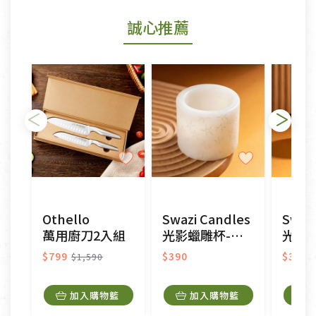
若商品發生新品瑕疵，可申請更換新品。
誠心推薦
若您購買的商品有下列「不適用七天鑑賞期商品」情
形者，除商品瑕疵以外，恕不接受退換貨.
依消保法之規定提供該商品七天免費鑑賞期(含例假
日)的服務，原則上若商品未經使用或被汙損(除商品
瑕疵)，一般皆可申請退換貨。
不適用七天鑑賞期商品：
以數位或電磁紀錄形式儲存之商品、易於變質或損壞
之商品、以及性質上無法或不適合退換之商品：如
CD、VCD、DVD、電腦軟體，若產品瑕疵無法讀取僅
Othello
Swazi Candles
Swaz
接受原片換新。
萬用廚刀2入組
光影蠟雕杯-星光
光影蠟
衣飾鞋類-如T恤，如於送達後水洗或污損者。
美容保養用品、內衣褲、襪子、口罩等私人消耗性產
$799
$390
$390
$1,590
品，一經拆封使用，恕無法退貨。
內衣褲、襪子、口罩個人衛生用品除商品本身有瑕疵
加入購物籃
加入購物籃
外,依據《通訊交易解除權合理例外情事適用準