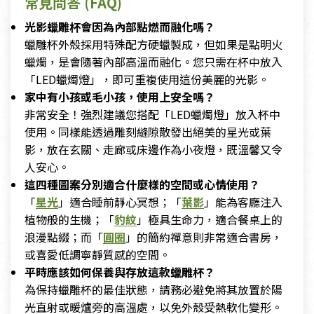
常見問答 (FAQ)
光影蠟雕杯會因為內部點燃而融化嗎？
蠟雕杯外殼採用特殊配方硬蠟製成，但如果是點明火
蠟燭，是會隨著內部高溫而融化。您只需在杯中放入
「LED蠟燭燈」，即可重複使用這份美麗的光影。
家中有小孩或毛小孩，使用上安全嗎？
非常安全！強烈建議您搭配「LED蠟燭燈」放入杯中
使用。同樣能透過雕刻縫隙散發出絕美的星光或葉
影，放在玄關、走廊或床邊作為小夜燈，既溫馨又令
人安心。
這四種圖案分別適合什麼樣的空間或心情使用？
「
星光
」適合睡前靜心冥想；「
葉影
」能為客廳注入
植物般的生機；「
豹紋
」極具生命力，適合餐桌上的
浪漫點綴；而「
圓圈
」的簡約禪意則非常適合書房，
或喜愛低調寧靜質感的空間。
平時應該如何保養與存放這款蠟雕杯？
為保持蠟雕杯的最佳狀態，請務必避免將其放置於陽
光直射或暖爐旁的高溫處，以免外殼受熱軟化變形。