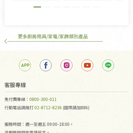
則》, 恕無法退貨。
有標示不接受退貨的優惠商品與蔬菜箱，不接受退
換，但若為商品本身或運送過程中所造成的瑕疵，則
不在此限。
更多廚房用具/家電/家飾類別產品
訂購手抄稿退貨需知：
手抄稿進行退貨時，請務必保持原包裝方式及使用原
箱退回。
若未保持原包裝方式或未使用原箱退回，導致書籍有
任何折損、磨損、污損或凹角，將不接受退貨，也不
予以退費。
不接受退貨之手抄稿，為敬重法寶故，里仁網購無法
客服專線
代為結緣處理等。 若需將手抄稿寄還給消費者，因而
產生的運費100元/箱將由消費者負擔。
免付費專線：
0800-300-011
行動電話請撥打
02-8712-8236
(國際請加886)
服務時間：週一至週五 09:00-18:00。
非服務時間來電請留言。