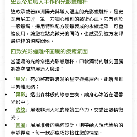
史瓦帝尼職人手作的光影蠟雕杯
這款承載著非洲陽光與職人溫度的光影蠟雕杯，是史
瓦帝尼工匠一筆一刀細心雕刻的藝術心血。它有別於
一般蠟燭，採用特殊配方硬蠟製成的永續燈罩，可重
複使用，讓您在點亮微光的同時，也感受到遠方友邦
最純粹的溫暖問候。
四款光影蠟雕杯圖騰的療癒氛圍
當溫暖的光線穿透光影蠟雕杯，四款獨特的雕刻圖騰
將為空間施展迷人魔法：
「
星光
」宛如將寂靜浪漫的星空搬進屋內，能瞬間撫
平繁雜思緒；
「
葉影
」透出森林般的綠意生機，讓身心沐浴在溫馨
光影中；
「
豹紋
」展現非洲大地的原始生命力，交錯出熱情微
光；
「
圓圈
」層層堆疊的幾何設計，則帶給人現代簡約的
寧靜禪意。每一款都能巧妙接住您的情緒。