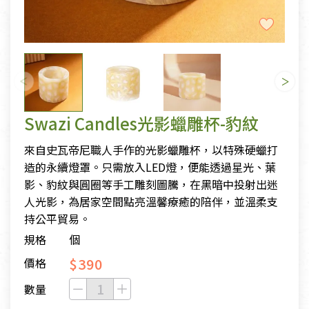
Swazi Candles光影蠟雕杯-豹紋
來自史瓦帝尼職人手作的光影蠟雕杯，以特殊硬蠟打
造的永續燈罩。只需放入LED燈，便能透過星光、葉
影、豹紋與圓圈等手工雕刻圖騰，在黑暗中投射出迷
人光影，為居家空間點亮溫馨療癒的陪伴，並溫柔支
持公平貿易。
規格
個
$390
價格
數量