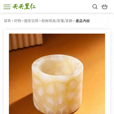
熱門搜尋：
首頁
好物
居家日用
廚房用具/家電/家飾
目前頁面：
產品內容
親子活動
幸福節中獎名單