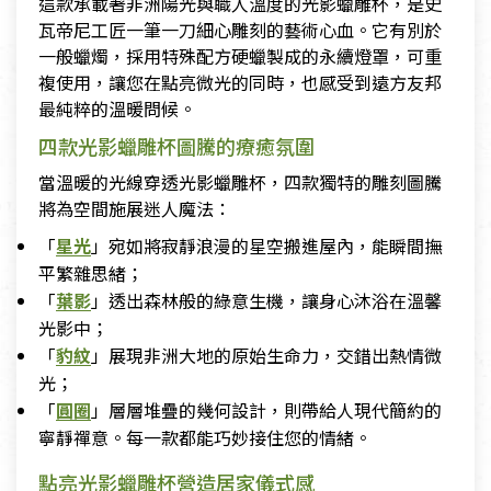
這款承載著非洲陽光與職人溫度的光影蠟雕杯，是史
瓦帝尼工匠一筆一刀細心雕刻的藝術心血。它有別於
一般蠟燭，採用特殊配方硬蠟製成的永續燈罩，可重
複使用，讓您在點亮微光的同時，也感受到遠方友邦
最純粹的溫暖問候。
四款光影蠟雕杯圖騰的療癒氛圍
當溫暖的光線穿透光影蠟雕杯，四款獨特的雕刻圖騰
將為空間施展迷人魔法：
「
星光
」宛如將寂靜浪漫的星空搬進屋內，能瞬間撫
平繁雜思緒；
「
葉影
」透出森林般的綠意生機，讓身心沐浴在溫馨
光影中；
「
豹紋
」展現非洲大地的原始生命力，交錯出熱情微
光；
「
圓圈
」層層堆疊的幾何設計，則帶給人現代簡約的
寧靜禪意。每一款都能巧妙接住您的情緒。
點亮光影蠟雕杯營造居家儀式感