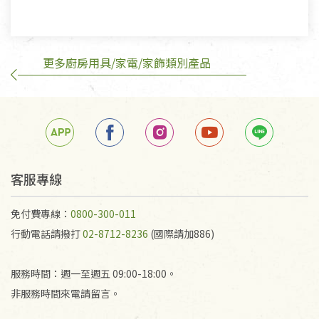
有標示不接受退貨的優惠商品與蔬菜箱，不接受退
換，但若為商品本身或運送過程中所造成的瑕疵，則
不在此限。
更多廚房用具/家電/家飾類別產品
訂購手抄稿退貨需知：
手抄稿進行退貨時，請務必保持原包裝方式及使用原
箱退回。
若未保持原包裝方式或未使用原箱退回，導致書籍有
任何折損、磨損、污損或凹角，將不接受退貨，也不
予以退費。
不接受退貨之手抄稿，為敬重法寶故，里仁網購無法
客服專線
代為結緣處理等。 若需將手抄稿寄還給消費者，因而
產生的運費100元/箱將由消費者負擔。
免付費專線：
0800-300-011
行動電話請撥打
02-8712-8236
(國際請加886)
服務時間：週一至週五 09:00-18:00。
非服務時間來電請留言。