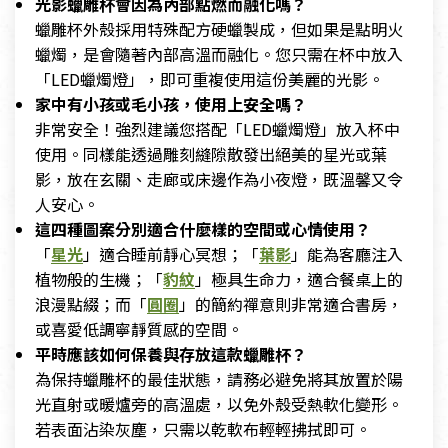
光影蠟雕杯會因為內部點燃而融化嗎？
蠟雕杯外殼採用特殊配方硬蠟製成，但如果是點明火
蠟燭，是會隨著內部高溫而融化。您只需在杯中放入
「LED蠟燭燈」，即可重複使用這份美麗的光影。
家中有小孩或毛小孩，使用上安全嗎？
非常安全！強烈建議您搭配「LED蠟燭燈」放入杯中
使用。同樣能透過雕刻縫隙散發出絕美的星光或葉
影，放在玄關、走廊或床邊作為小夜燈，既溫馨又令
人安心。
這四種圖案分別適合什麼樣的空間或心情使用？
「
星光
」適合睡前靜心冥想；「
葉影
」能為客廳注入
植物般的生機；「
豹紋
」極具生命力，適合餐桌上的
浪漫點綴；而「
圓圈
」的簡約禪意則非常適合書房，
或喜愛低調寧靜質感的空間。
平時應該如何保養與存放這款蠟雕杯？
為保持蠟雕杯的最佳狀態，請務必避免將其放置於陽
光直射或暖爐旁的高溫處，以免外殼受熱軟化變形。
若表面沾染灰塵，只需以乾軟布輕輕拂拭即可。