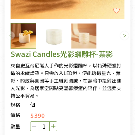
Swazi Candles光影蠟雕杯-葉影
來自史瓦帝尼職人手作的光影蠟雕杯，以特殊硬蠟打
造的永續燈罩。只需放入LED燈，便能透過星光、葉
影、豹紋與圓圈等手工雕刻圖騰，在黑暗中投射出迷
人光影，為居家空間點亮溫馨療癒的陪伴，並溫柔支
持公平貿易。
規格
個
$390
價格
數量