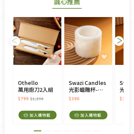
誠心推薦
若您購買的商品有下列「不適用七天鑑賞期商品」情
形者，除商品瑕疵以外，恕不接受退換貨.
依消保法之規定提供該商品七天免費鑑賞期(含例假
日)的服務，原則上若商品未經使用或被汙損(除商品
瑕疵)，一般皆可申請退換貨。
不適用七天鑑賞期商品：
以數位或電磁紀錄形式儲存之商品、易於變質或損壞
之商品、以及性質上無法或不適合退換之商品：如
CD、VCD、DVD、電腦軟體，若產品瑕疵無法讀取僅
Othello
Swazi Candles
Swaz
接受原片換新。
萬用廚刀2入組
光影蠟雕杯-星光
光影蠟
衣飾鞋類-如T恤，如於送達後水洗或污損者。
美容保養用品、內衣褲、襪子、口罩等私人消耗性產
$799
$390
$390
$1,590
品，一經拆封使用，恕無法退貨。
內衣褲、襪子、口罩個人衛生用品除商品本身有瑕疵
加入購物籃
加入購物籃
外,依據《通訊交易解除權合理例外情事適用準
則》, 恕無法退貨。