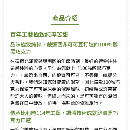
產品介紹
百年工藝極致純粹苦甜
品味極致純粹，嚴選西非可可豆打造的100%醇
黑巧克力
在這個充滿歡笑與團圓的年節時刻，最好的禮物往往
是最純粹的心意。里仁為您獻上「100%醇黑巧克
力」，嚴選來自西非的優質可可豆，不參雜一絲糖分
與香料。我們深知您對健康的渴望，因此這款100%巧
克力保留了可可最原始的濃厚風味，初嚐時或許帶著
些許大人的苦味，但隨之而來的，是可可獨有的溫潤
香氣在口中綻放，彷彿一場味蕾的優雅旅行。
傳承比利時114年工藝，調溫技術成就絲滑黑巧
克力口感
一塊完美的巧克力，源自對細節的堅持。里仁與合作