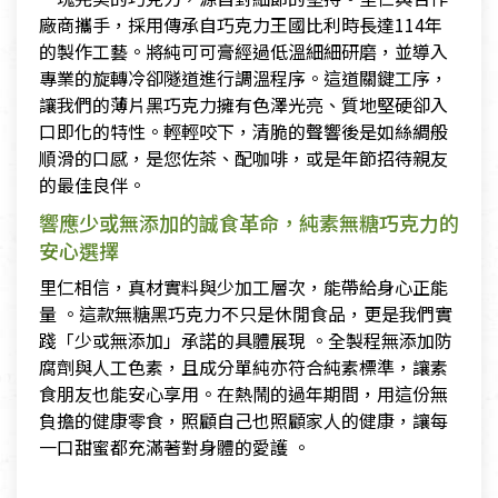
廠商攜手，採用傳承自巧克力王國比利時長達114年
的製作工藝。將純可可膏經過低溫細細研磨，並導入
專業的旋轉冷卻隧道進行調溫程序。這道關鍵工序，
讓我們的薄片黑巧克力擁有色澤光亮、質地堅硬卻入
口即化的特性。輕輕咬下，清脆的聲響後是如絲綢般
順滑的口感，是您佐茶、配咖啡，或是年節招待親友
的最佳良伴。
響應少或無添加的誠食革命，純素無糖巧克力的
安心選擇
里仁相信，真材實料與少加工層次，能帶給身心正能
量 。這款無糖黑巧克力不只是休閒食品，更是我們實
踐「少或無添加」承諾的具體展現 。全製程無添加防
腐劑與人工色素，且成分單純亦符合純素標準，讓素
食朋友也能安心享用。在熱鬧的過年期間，用這份無
負擔的健康零食，照顧自己也照顧家人的健康，讓每
一口甜蜜都充滿著對身體的愛護 。