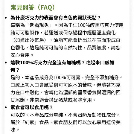
常見問答（FAQ）
為什麼巧克力的表面會有白色的霧狀斑點？
這稱為「起霜現象」。因為里仁100%醇黑巧克力使用
純可可脂製作，若運送或保存過程中經歷溫度變化
（如進出冷氣房），油脂可能會析出並在表面形成白
色霧化，這是純可可脂的自然特性，品質無虞，請您
安心食用。
這款100%巧克力完全沒有加糖嗎？吃起來口感如
何？
是的，本產品成分為100%可可膏，完全不添加糖分。
口感上初入口會感受到可可原本的苦味，但隨著巧克
力在口中融化，會轉化為濃郁的堅果香氣與溫潤的回
甘尾韻，非常適合搭配熱茶或咖啡享用。
素食者可以食用嗎？
可以的。本產品成分單純，不含蛋奶及動物性成分，
屬於「純素」食品，素食朋友們可以放心享用這份美
味。