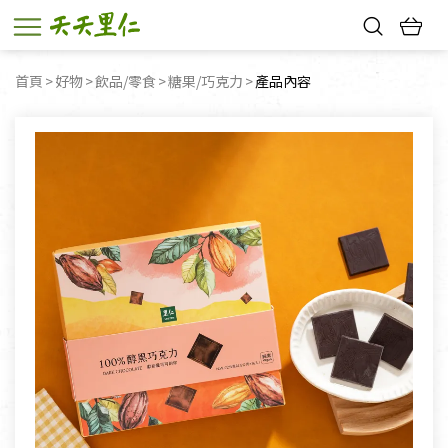
熱門搜尋：
首頁
好物
飲品/零食
糖果/巧克力
目前頁面：
產品內容
親子活動
幸福節中獎名單