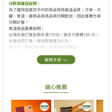
付款與運送說明：
為了確保送達您手中的商品保持最佳品質，冷凍、冷
藏、常溫、廠商品貨商品將分開配送，因此運費也將
分開計算。
常溫商品運費說明：
台灣本島訂單金額未滿750元，需支付運費100 元。
外島地區訂單一律收取運費200 元。
國外及大陸地區訂購，請詳見常見問題。
鑑賞期商品說明：
商品包裝外觀樣式色澤以實際出貨為準。
若商品發生新品瑕疵，可申請更換新品。
誠心推薦
若您購買的商品有下列「不適用七天鑑賞期商品」情
形者，除商品瑕疵以外，恕不接受退換貨.
依消保法之規定提供該商品七天免費鑑賞期(含例假
日)的服務，原則上若商品未經使用或被汙損(除商品
瑕疵)，一般皆可申請退換貨。