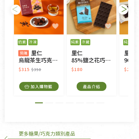
不適用七天鑑賞期商品：
以數位或電磁紀錄形式儲存之商品、易於變質或損壞
之商品、以及性質上無法或不適合退換之商品：如
奶素
冷凍
純素
冷藏
純素
冷
CD、VCD、DVD、電腦軟體，若產品瑕疵無法讀取僅
里仁
里仁
里仁
接受原片換新。
預購
烏龍茶生巧克力(預購)
85%鹽之花巧克力
90%
衣飾鞋類-如T恤，如於送達後水洗或污損者。
美容保養用品、內衣褲、襪子、口罩等私人消耗性產
$315
$180
$250
$350
品，一經拆封使用，恕無法退貨。
內衣褲、襪子、口罩個人衛生用品除商品本身有瑕疵
加入購物籃
產品介紹
外,依據《通訊交易解除權合理例外情事適用準
則》, 恕無法退貨。
有標示不接受退貨的優惠商品與蔬菜箱，不接受退
換，但若為商品本身或運送過程中所造成的瑕疵，則
不在此限。
更多糖果/巧克力類別產品
訂購手抄稿退貨需知：