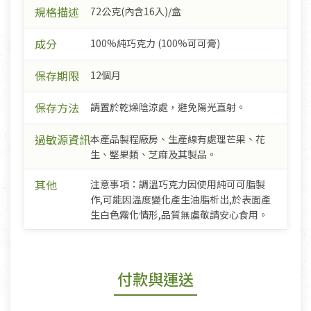
規格描述
72公克(內含16入)/盒
成分
100%純巧克力 (100%可可膏)
保存期限
12個月
保存方法
請置於乾燥陰涼處，避免陽光直射。
過敏源資訊
本產品製程廠房、生產線有處理芒果、花
生、堅果類、芝麻及其製品。
其他
注意事項：調溫巧克力因使用純可可脂製
作,可能因溫度變化產生油脂析出,於表面產
生白色霧化情形,品質無虞敬請安心食用。
付款與運送