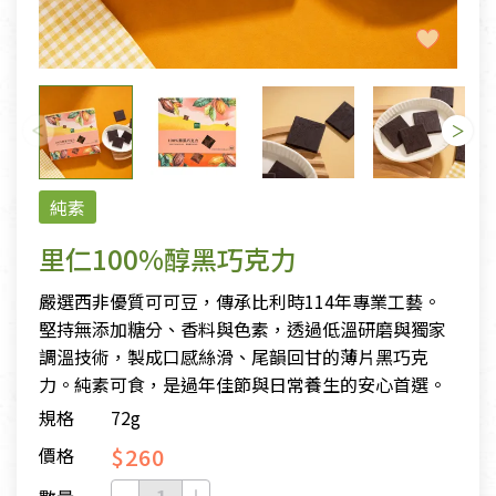
純素
里仁100%醇黑巧克力
嚴選西非優質可可豆，傳承比利時114年專業工藝。
堅持無添加糖分、香料與色素，透過低溫研磨與獨家
調溫技術，製成口感絲滑、尾韻回甘的薄片黑巧克
力。純素可食，是過年佳節與日常養生的安心首選。
規格
72g
$260
價格