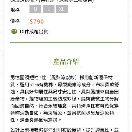
M
L
XL
規格
$790
價格
10件成箱出貨
產品介紹
男性圓領短袖T恤（鳳梨涼感紗）採用創新環保材
質，選用51%有機棉、鳳梨纖維等成分，布料柔軟舒
適，具良好伸展性與尺寸安定性。鳳梨纖維來自農田
廢棄物，經物理加工後紡成紗線，能夠被微生物分解
而回歸自然，符合永續理念。其特殊彈性布料確保穿
著時活動自如，無束縛感，並具抗菌除臭及涼感特
性，適合炎熱氣候穿搭。
設計上剪接吸濕排汗洞洞布於後背，提升透氣性，並