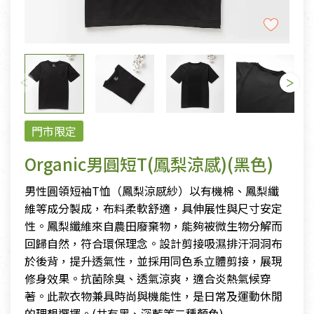
門市限定
Organic男圓短T(鳳梨涼感)(黑色)
男性圓領短袖T恤（鳳梨涼感紗）以有機棉、鳳梨纖
維等成分製成，布料柔軟舒適，具伸展性與尺寸安定
性。鳳梨纖維來自農田廢棄物，能夠被微生物分解而
回歸自然，符合環保理念。設計剪接吸濕排汗洞洞布
於後背，提升透氣性，並採用同色系立體剪接，展現
修身效果。抗菌除臭、透氣涼爽，適合炎熱氣候穿
著。此款衣物兼具時尚與機能性，是日常及運動休閒
的理想選擇。(共有黑、深藍等二種顏色)