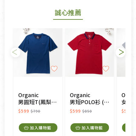
若商品發生新品瑕疵，可申請更換新品。
誠心推薦
若您購買的商品有下列「不適用七天鑑賞期商品」情
形者，除商品瑕疵以外，恕不接受退換貨.
依消保法之規定提供該商品七天免費鑑賞期(含例假
日)的服務，原則上若商品未經使用或被汙損(除商品
瑕疵)，一般皆可申請退換貨。
不適用七天鑑賞期商品：
以數位或電磁紀錄形式儲存之商品、易於變質或損壞
之商品、以及性質上無法或不適合退換之商品：如
CD、VCD、DVD、電腦軟體，若產品瑕疵無法讀取僅
Organic
Organic
Organ
接受原片換新。
男圓短T(鳳梨涼感)(深藍)
男短POLO衫 (鳳梨涼感)(紅色)
女短POLO衫
衣飾鞋類-如T恤，如於送達後水洗或污損者。
美容保養用品、內衣褲、襪子、口罩等私人消耗性產
$599
$599
$599
$790
$850
品，一經拆封使用，恕無法退貨。
內衣褲、襪子、口罩個人衛生用品除商品本身有瑕疵
加入購物籃
加入購物籃
外,依據《通訊交易解除權合理例外情事適用準