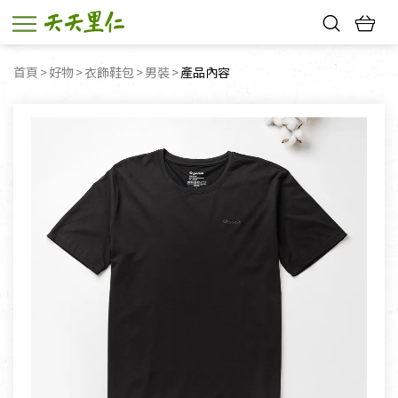
熱門搜尋：
首頁
好物
衣飾鞋包
男裝
目前頁面：
產品內容
親子活動
幸福節中獎名單