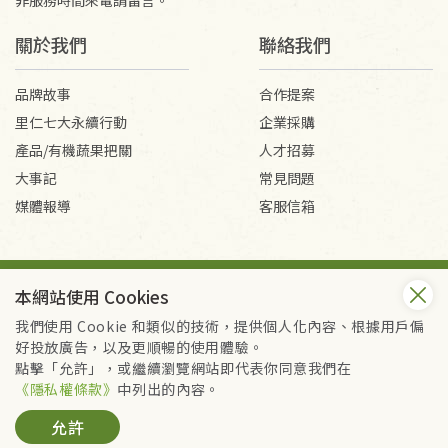
關於我們
聯絡我們
品牌故事
合作提案
里仁七大永續行動
企業採購
產品/有機蔬果把關
人才招募
大事記
常見問題
媒體報導
客服信箱
會員服務條款
隱私權政策
本網站使用 Cookies
Copyright © 2026 里仁事業股份有限公司(統編：16301262) /
里仁網購股份有限公司(統編：25149752)
我們使用 Cookie 和類似的技術，提供個人化內容、根據用戶偏
All Rights Reserved.
好投放廣告，以及更順暢的使用體驗。
點擊「允許」，或繼續瀏覽網站即代表你同意我們在
《隱私權條款》
中列出的內容。
允許
請洽里仁門市查詢