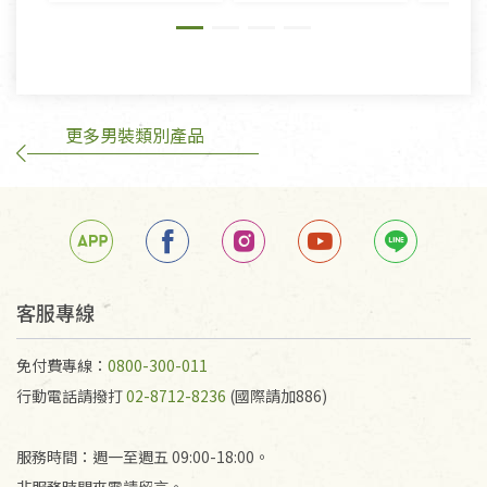
則》, 恕無法退貨。
有標示不接受退貨的優惠商品與蔬菜箱，不接受退
換，但若為商品本身或運送過程中所造成的瑕疵，則
不在此限。
更多男裝類別產品
訂購手抄稿退貨需知：
手抄稿進行退貨時，請務必保持原包裝方式及使用原
箱退回。
若未保持原包裝方式或未使用原箱退回，導致書籍有
任何折損、磨損、污損或凹角，將不接受退貨，也不
予以退費。
不接受退貨之手抄稿，為敬重法寶故，里仁網購無法
客服專線
代為結緣處理等。 若需將手抄稿寄還給消費者，因而
產生的運費100元/箱將由消費者負擔。
免付費專線：
0800-300-011
行動電話請撥打
02-8712-8236
(國際請加886)
服務時間：週一至週五 09:00-18:00。
非服務時間來電請留言。