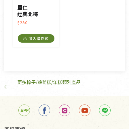
CD、VCD、DVD、電腦軟體，若產品瑕疵無法讀取僅
里仁
接受原片換新。
經典北粽
衣飾鞋類-如T恤，如於送達後水洗或污損者。
美容保養用品、內衣褲、襪子、口罩等私人消耗性產
$250
品，一經拆封使用，恕無法退貨。
內衣褲、襪子、口罩個人衛生用品除商品本身有瑕疵
加入購物籃
外,依據《通訊交易解除權合理例外情事適用準
則》, 恕無法退貨。
有標示不接受退貨的優惠商品與蔬菜箱，不接受退
換，但若為商品本身或運送過程中所造成的瑕疵，則
不在此限。
更多粽子/蘿蔔糕/年糕類別產品