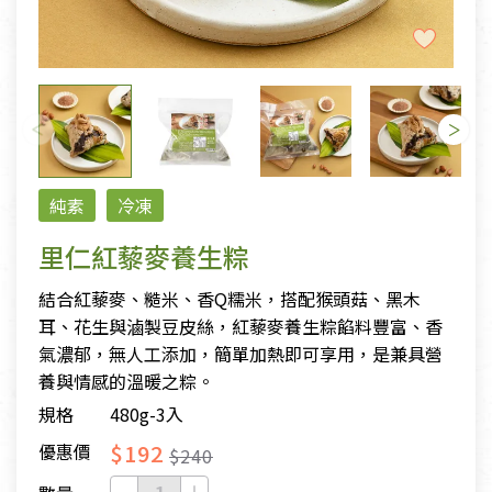
純素
冷凍
里仁紅藜麥養生粽
結合紅藜麥、糙米、香Q糯米，搭配猴頭菇、黑木
耳、花生與滷製豆皮絲，紅藜麥養生粽餡料豐富、香
氣濃郁，無人工添加，簡單加熱即可享用，是兼具營
養與情感的溫暖之粽。
規格
480g-3入
$192
優惠價
$240