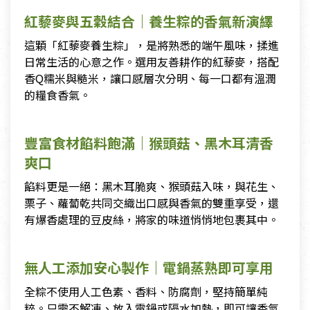
紅藜麥與五穀結合｜養生粽的香氣新演繹
這顆「紅藜麥養生粽」，是將熟悉的端午風味，揉進
日常生活的心意之作。選用友善耕作的紅藜麥，搭配
香Q糯米與糙米，讓口感層次分明、每一口都有溫潤
的糧食香氣。
豐富食材餡料飽滿｜猴頭菇、黑木耳清香
爽口
餡料更是一絕：黑木耳脆爽、猴頭菇入味，與花生、
栗子、蘿蔔乾共同交織出口感與香氣的雙重享受，還
有爆香處理的豆皮絲，將家的味道悄悄地包裹其中。
無人工添加安心製作｜電鍋蒸熟即可享用
全粽不使用人工色素、香料、防腐劑，堅持簡單純
粹。只需不解凍、放入電鍋或隔水加熱，即可讓香氣