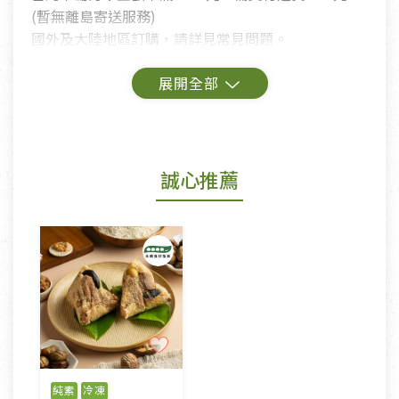
(暫無離島寄送服務)
國外及大陸地區訂購，請詳見常見問題。
鑑賞期商品說明：
商品包裝外觀樣式色澤以實際出貨為準。
若商品發生新品瑕疵，可申請更換新品。
誠心推薦
若您購買的商品有下列「不適用七天鑑賞期商品」情
形者，除商品瑕疵以外，恕不接受退換貨.
依消保法之規定提供該商品七天免費鑑賞期(含例假
日)的服務，原則上若商品未經使用或被汙損(除商品
瑕疵)，一般皆可申請退換貨。
不適用七天鑑賞期商品：
以數位或電磁紀錄形式儲存之商品、易於變質或損壞
之商品、以及性質上無法或不適合退換之商品：如
純素
冷凍