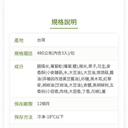
規格說明
產地
台灣
規格描述
480公克(內含3入)/包
成分
圓糯米,蘿蔔乾(蘿蔔.鹽),糙米,栗子,花生,麥
香酥(小麥麵筋,水,大豆油),大豆油,猴頭菇,醬
油(非基因改造黃豆醬油),砂糖,黑木耳,紅藜
麥,胡麻油(芝麻油,大豆油),食鹽,黑胡椒粉,五
香粉(小茴香,肉桂,大茴香,丁香,花椒),薑
保存期限
12個月
保存方法
冷凍-18°C以下