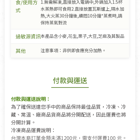
食/使用方
1.無需解凍,直接放入電鍋中,外鍋加入1.5杯
水蒸熱即可食用2.直接放置瓦斯爐上,隔水加
式
熱,大火蒸30分鐘後,續悶10分鐘*蒸煮時,請
保持蒸氣對流
過敏源資訊
本產品含小麥,花生,栗子,大豆,芝麻及其製品
其他
注意事項：非供即食應充分加熱。
付款與運送
付款與運送說明：
為了確保送達您手中的商品保持最佳品質，冷凍、冷
藏、常溫、廠商品貨商品將分開配送，因此運費也將
分開計算。
冷凍商品運費說明：
台灣本島訂單金額未滿1200元，需支付運費100 元。