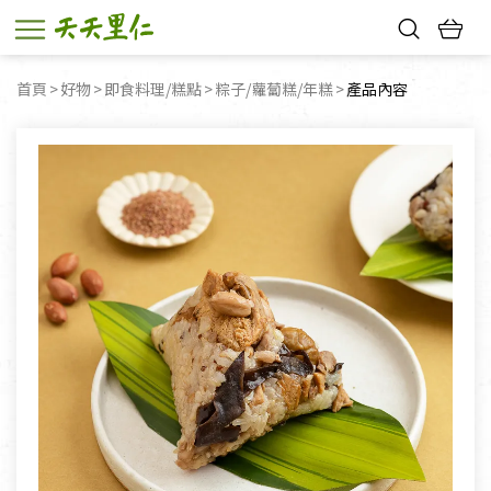
熱門搜尋：
首頁
好物
即食料理/糕點
粽子/蘿蔔糕/年糕
目前頁面：
產品內容
親子活動
幸福節中獎名單