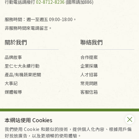
行動電話請撥打
02-8712-8236
(國際請加886)
服務時間：週一至週五 09:00-18:00。
非服務時間來電請留言。
關於我們
聯絡我們
品牌故事
合作提案
里仁七大永續行動
企業採購
產品/有機蔬果把關
人才招募
大事記
常見問題
媒體報導
客服信箱
會員服務條款
隱私權政策
本網站使用 Cookies
Copyright © 2026 里仁事業股份有限公司(統編：16301262) /
里仁網購股份有限公司(統編：25149752)
我們使用 Cookie 和類似的技術，提供個人化內容、根據用戶偏
All Rights Reserved.
好投放廣告，以及更順暢的使用體驗。