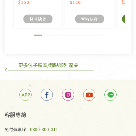
美容保養用品、內衣褲、襪子、口罩等私人消耗性產
$150
$120
$380
品，一經拆封使用，恕無法退貨。
內衣褲、襪子、口罩個人衛生用品除商品本身有瑕疵
暫時缺貨
暫時缺貨
外,依據《通訊交易解除權合理例外情事適用準
則》, 恕無法退貨。
有標示不接受退貨的優惠商品與蔬菜箱，不接受退
換，但若為商品本身或運送過程中所造成的瑕疵，則
不在此限。
更多包子饅頭/麵點類別產品
客服專線
免付費專線：
0800-300-011