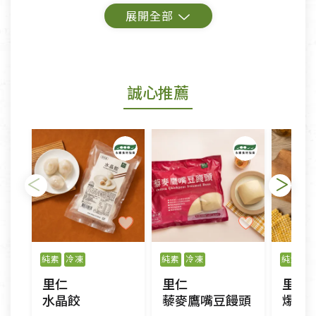
鑑賞期商品說明：
商品包裝外觀樣式色澤以實際出貨為準。
若商品發生新品瑕疵，可申請更換新品。
誠心推薦
若您購買的商品有下列「不適用七天鑑賞期商品」情
形者，除商品瑕疵以外，恕不接受退換貨.
依消保法之規定提供該商品七天免費鑑賞期(含例假
日)的服務，原則上若商品未經使用或被汙損(除商品
瑕疵)，一般皆可申請退換貨。
不適用七天鑑賞期商品：
以數位或電磁紀錄形式儲存之商品、易於變質或損壞
之商品、以及性質上無法或不適合退換之商品：如
純素
冷凍
純素
冷凍
純素
冷
CD、VCD、DVD、電腦軟體，若產品瑕疵無法讀取僅
里仁
里仁
里仁
接受原片換新。
水晶餃
藜麥鷹嘴豆饅頭
爆汁
衣飾鞋類-如T恤，如於送達後水洗或污損者。