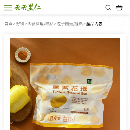
熱門搜尋：
首頁
好物
即食料理/糕點
包子饅頭/麵點
目前頁面：
產品內容
親子活動
幸福節中獎名單