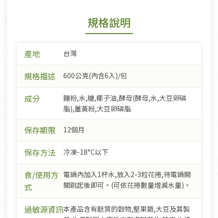
規格說明
產地
台灣
規格描述
600公克(內含6入)/包
成分
麵粉,水,糖,椰子油,酵母(酵母,水,大豆卵磷
脂),薑黃粉,大豆卵磷脂
保存期限
12個月
保存方法
冷凍-18°C以下
食/使用方
電鍋內加入1杯水,放入2-3粒花捲,待電鍋開
關跳起後即可。(可依花捲數量增減水量)。
式
過敏源資訊
本產品含有麩質的穀物,堅果類,大豆及其製