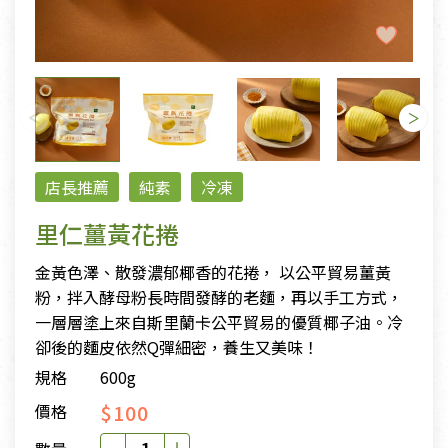
店長推薦
純素
冷凍
里仁薑黃花捲
金黃色澤、散發濃郁椰香的花捲， 以公平貿易薑黃
粉，拌入酵母粉長時間發酵的老麵，再以手工方式，
一層層塗上來自斯里蘭卡公平貿易的優質椰子油。冷
卻後的麵皮依然Q彈細密，養生又美味！
規格
600g
$100
價格