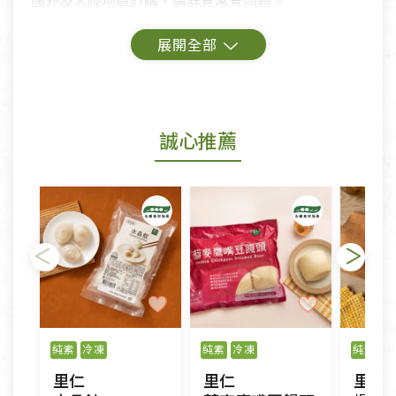
國外及大陸地區訂購，請詳見常見問題。
鑑賞期商品說明：
商品包裝外觀樣式色澤以實際出貨為準。
若商品發生新品瑕疵，可申請更換新品。
誠心推薦
若您購買的商品有下列「不適用七天鑑賞期商品」情
形者，除商品瑕疵以外，恕不接受退換貨.
依消保法之規定提供該商品七天免費鑑賞期(含例假
日)的服務，原則上若商品未經使用或被汙損(除商品
瑕疵)，一般皆可申請退換貨。
不適用七天鑑賞期商品：
以數位或電磁紀錄形式儲存之商品、易於變質或損壞
之商品、以及性質上無法或不適合退換之商品：如
純素
冷凍
純素
冷凍
純素
冷
CD、VCD、DVD、電腦軟體，若產品瑕疵無法讀取僅
里仁
里仁
里仁
接受原片換新。