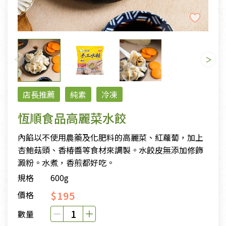
店長推薦
純素
冷凍
恆順食品高麗菜水餃
內餡以不使用農藥及化肥料的高麗菜、紅蘿蔔，加上
杏鮑菇頭、香椿醬等食材來調製。水餃皮無添加修飾
澱粉。水煮，香煎都好吃。
規格
600g
$195
價格
數量