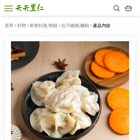
熱門搜尋：
首頁
好物
即食料理/糕點
包子饅頭/麵點
目前頁面：
產品內容
親子活動
幸福節中獎名單