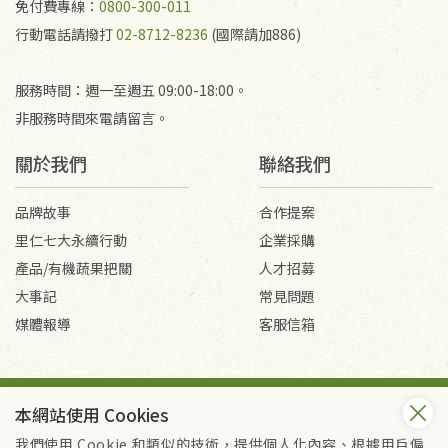
免付費專線：
0800-300-011
行動電話請撥打
02-8712-8236
(國際請加886)
服務時間：週一至週五 09:00-18:00。
非服務時間來電請留言。
關於我們
聯絡我們
品牌故事
合作提案
里仁七大永續行動
企業採購
產品/有機蔬果把關
人才招募
大事記
常見問題
媒體報導
客服信箱
會員服務條款
隱私權政策
本網站使用 Cookies
Copyright © 2026 里仁事業股份有限公司(統編：16301262) /
里仁網購股份有限公司(統編：25149752)
我們使用 Cookie 和類似的技術，提供個人化內容、根據用戶偏