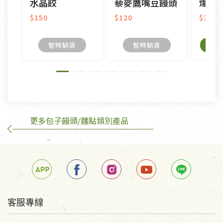
水晶餃
藜麥鷹嘴豆饅頭
爆汁
衣飾鞋類-如T恤，如於送達後水洗或污損者。
美容保養用品、內衣褲、襪子、口罩等私人消耗性產
$150
$120
$380
品，一經拆封使用，恕無法退貨。
內衣褲、襪子、口罩個人衛生用品除商品本身有瑕疵
暫時缺貨
暫時缺貨
外,依據《通訊交易解除權合理例外情事適用準
則》, 恕無法退貨。
有標示不接受退貨的優惠商品與蔬菜箱，不接受退
換，但若為商品本身或運送過程中所造成的瑕疵，則
不在此限。
更多包子饅頭/麵點類別產品
客服專線