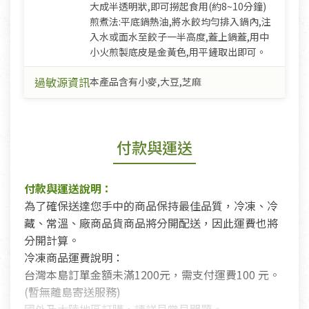
大成半透明狀,即可撈起食用(約8~10分鐘)
煎煮法:平底鍋熱油,將水餃均勻排入鍋內,注
入水或面水至餃子一半高度,蓋上鍋蓋,用中
小火煎製底皮是金黃色,用平鏟取出即可。
過敏源資訊
本產品含有小麥,大豆,芝麻
付款與運送
付款與運送說明：
為了確保送達您手中的商品保持最佳品質，冷凍、冷
藏、常溫、廠商品貨商品將分開配送，因此運費也將
分開計算。
冷凍商品運費說明：
台灣本島訂單金額未滿1200元，需支付運費100 元。
(暫無離島寄送服務)