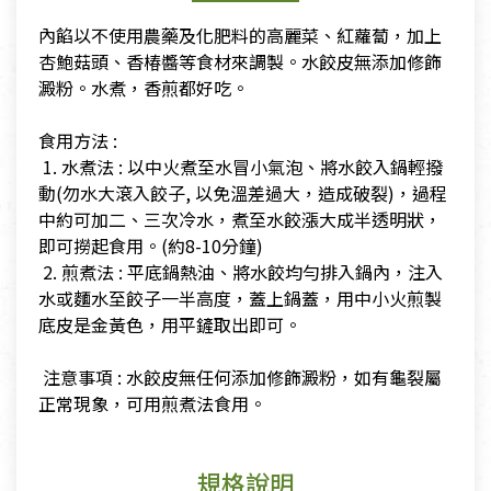
內餡以不使用農藥及化肥料的高麗菜、紅蘿蔔，加上
杏鮑菇頭、香椿醬等食材來調製。水餃皮無添加修飾
澱粉。水煮，香煎都好吃。
​
​食用方法 :
​ 1. 水煮法 : 以中火煮至水冒小氣泡、將水餃入鍋輕撥
動(勿水大滾入餃子, 以免溫差過大，造成破裂)，過程
中約可加二、三次冷水，煮至水餃漲大成半透明狀，
即可撈起食用。(約8-10分鐘)
​ 2. 煎煮法 : 平底鍋熱油、將水餃均勻排入鍋內，注入
水或麵水至餃子一半高度，蓋上鍋蓋，用中小火煎製
底皮是金黃色，用平鏟取出即可。
​ 注意事項 : 水餃皮無任何添加修飾澱粉，如有龜裂屬
正常現象，可用煎煮法食用。
規格說明