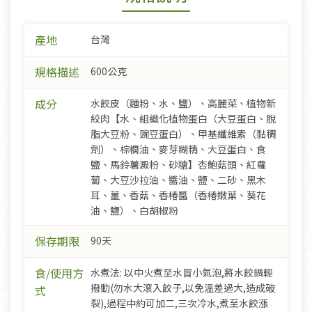
產地
台灣
規格描述
600公克
成分
水餃皮（麵粉、水、鹽）、高麗菜、植物新
絞肉【水、組織化植物蛋白（大豆蛋白、脫
脂大豆粉、豌豆蛋白）、甲基纖維素（黏稠
劑）、棕櫚油、麥芽糊精、大豆蛋白、食
鹽、馬鈴薯澱粉、砂糖】杏鮑菇頭、紅蘿
蔔、大豆沙拉油、醬油、鹽、二砂、黑木
耳、薑、香菇、香椿醬（香椿嫩葉、葵花
油、鹽）、白胡椒粉
保存期限
90天
食/使用方
水煮法: 以中火煮至水冒小氣泡,將水餃鍋輕
撥動(勿水大滾入餃子,以免溫差過大,造成破
式
裂),過程中約可加二,三次冷水,煮至水餃漲