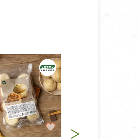
接受退換貨.
使用或被汙損(除商品瑕疵)，
適合退換之商品：如CD、
退貨。
例外情事適用準則》, 恕無法