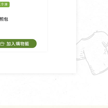
冷凍
純素
冷凍
程中所造成的瑕疵，則不在此
恆順食品
煎包
高麗菜水餃
$195
加入購物籃
加入購物籃