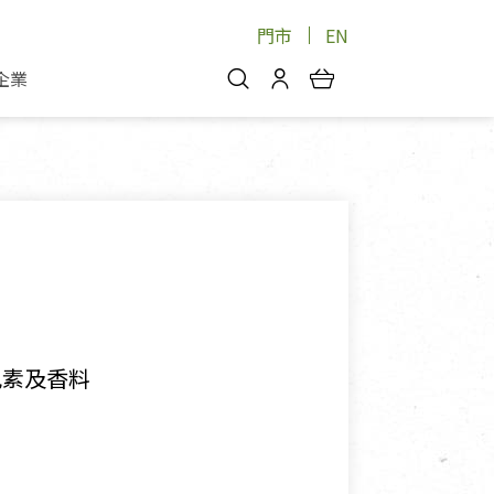
門市
EN
企業
你好，歡迎光臨！
安心蔬果
會員中心
蔬果箱/禮盒
物
我的優惠券
品
芽菜/菇
理包
醬料
消費紀錄查詢
個人資料管理
產品追蹤
色素及香料
好文收藏
登入/註冊
物
寵物專區