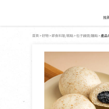
推
米麵/調理食材
好康優惠
飲品/零食
專題文章
首頁
好物
即食料理/糕點
包子饅頭/麵點
目前
產品
米/麵/粉
8月新品優惠
豆漿/優格/植物
農產品與農友
豆麥雜糧種子
8月快閃商品優
果汁/醋飲/飲料
食品與廠商
植物油
中秋禮盒預購
茶/咖啡/花果茶
用品與廠商
不限類別
乾貨/素料/植物肉
7月惜福愛物
沖調飲/穀麥片
土地與生態
豆腐/天貝/豆製品
6月快閃商品-好
蜂蜜/椰奶
蔬食營養力
調味/醬料/烘焙食材
傳承經典優惠
休閒零食
生活提案
抹醬/果醬
文化好書優惠
堅果/果乾
共好行動
鮮凍蔬果
糖果/巧克力
里仁的努力
居家日用
個人清潔保養