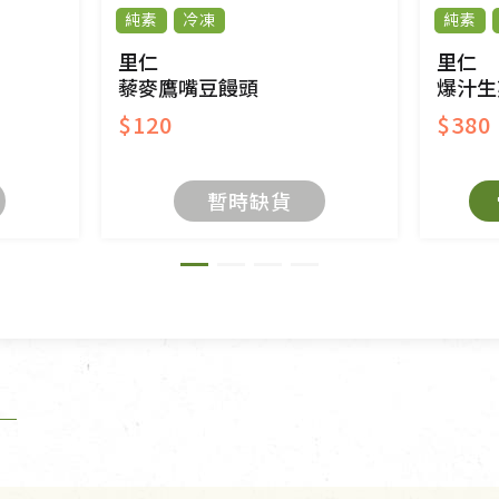
純素
冷凍
純素
與蔬菜箱，不接受退換，但若為商品本身或運送過
里仁
里仁
藜麥鷹嘴豆饅頭
爆汁生
$120
$380
暫時缺貨