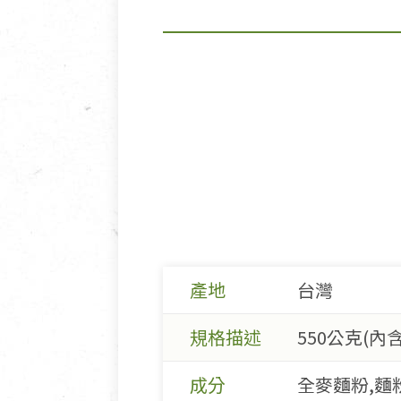
產地
台灣
規格描述
550公克(內含
成分
全麥麵粉,麵