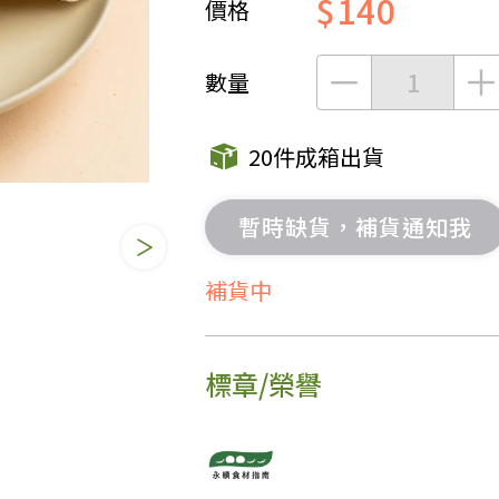
$140
價格
女裝
佛儒書籍
女內著居家
廣論/備覽手
數量
水
男裝
敬經帛/書套
男內著居家
影音/圖書
20件成箱出貨
毛巾/浴巾/手帕
文具禮品/禮
鞋襪
燈/燃燈油
暫時缺貨，補貨通知我
帽/口罩/配件/包包
香
嬰幼/兒童
供具/修持用
補貨中
居士服
標章/榮譽