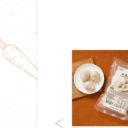
商品包裝外觀樣式色澤以實際
若商品發生新品瑕疵，可申請
若您購買的商品有下列「不適
依消保法之規定提供該商品七天
一般皆可申請退換貨。
不適用七天鑑賞期商品：
以數位或電磁紀錄形式儲存之
VCD、DVD、電腦軟體，若
衣飾鞋類-如T恤，如於送達
美容保養用品、內衣褲、襪子
內衣褲、襪子、口罩個人衛生
退貨。