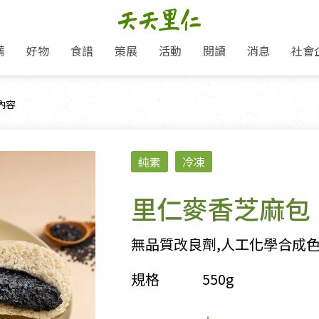
薦
好物
食譜
策展
活動
閱讀
消息
社會
里仁新訊
品牌故事
主題推薦
即食料理/糕點
愛地球,吃蔬食就可以！
主題活動
關注支持
媒體報導
養身保健
頁面：
內容
里仁七大永續行動
作夥利他 加入水滴會員
會員專屬
奶
里仁動態
中秋送禮推薦
沖泡麵/粥/湯
本土優先
永續飲食
保健食品
里仁為美刊
人才招募
門市資訊
惠
分店動態
超值好物特惠
熟食料理/調理包
減塑微革命
淨塑行動
養身食品/飲
產品/有機蔬果把關
「里仁誠食市集」永續新體驗
產品推薦
純素
冷凍
產品動態
飲品
熱銷人氣產品推薦
包子饅頭/麵點
少或無添加
主食
生態保育
沙拉
中藥食材/調
點心
大事記
減塑 一起來！
經典必買推薦
粽子/蘿蔔糕/年糕
友善耕作
公益支持
酵素
里仁麥香芝麻包
里仁聯名卡
綠色保育-我們的田, 牠們的家
評延長優惠
史瓦帝尼文化節
素鬆/醬菜
支持弱勢
獲獎肯定
理念桌布下載
里仁「史瓦帝尼文化節」
甜品/冰品
綠色保育
聯名合作
無品質改良劑,人工化學合成
加入會員
麵包/糕點
永續飲食
規格
550g
湯品
衣飾鞋包
圖書/宗教文