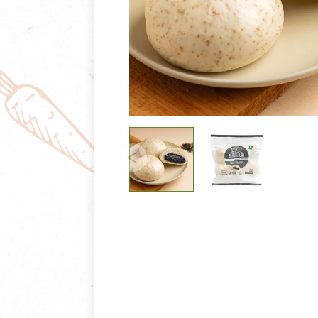
清潔/防蟲/薰香
臉部清潔/保養
餐具食器
臉部彩妝
廚房用具/家電/家飾
牙膏/牙刷/漱口
寢具織品
洗髮/潤髮/染髮
身體清潔/保養
個人用品