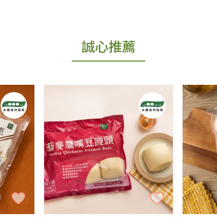
出貨為準。
更換新品。
誠心推薦
用七天鑑賞期商品」情形者，除商品瑕疵以外，恕不
免費鑑賞期(含例假日)的服務，原則上若商品未經
商品、易於變質或損壞之商品、以及性質上無法或不
產品瑕疵無法讀取僅接受原片換新。
後水洗或污損者。
、口罩等私人消耗性產品，一經拆封使用，恕無法
用品除商品本身有瑕疵外,依據《通訊交易解除權合理