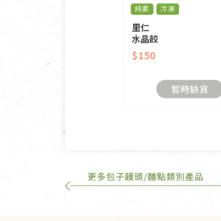
純素
冷凍
有標示不接受退貨的優惠商品
限。
里仁
水晶餃
$150
暫時缺貨
更多包子饅頭/麵點類別產品