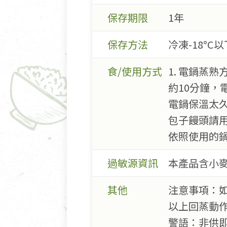
保存期限
1年
保存方法
冷凍-18°C以
食/使用方式
1. 電鍋蒸
約10分鐘，
電鍋保溫太久
包子饅頭請
依照使用的
過敏源資訊
本產品含小麥
其他
注意事項：
以上回蒸動
警語：非供