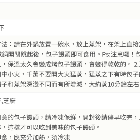
下
熟方法：請在外鍋放置一碗水，放上蒸架，在架上直
電鍋開關跳起後，包子饅頭即可食用。Ps:注意囉
，保溫太久會變成烤包子饅頭，會變得乾乾的。 2
用中小火，千萬不要開大火猛蒸，猛蒸之下有時包子
鍋子和蒸架深淺不同而有所增減，大約蒸10分鐘左右
,芝麻
如意的包子饅頭，請冷凍保鮮，開封後請儘早吃完，
作，這樣才可以吃到美味的包子饅頭。
即食，應充分加熱，須冷凍