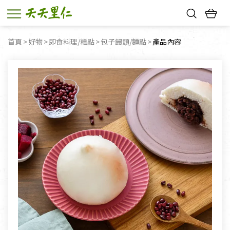
熱門搜尋：
首頁
好物
即食料理/糕點
包子饅頭/麵點
目前頁面：
產品內容
親子活動
幸福節中獎名單