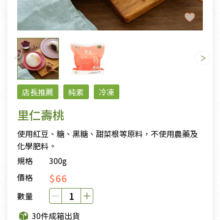
店長推薦
純素
冷凍
里仁壽桃
使用紅豆、糖、黑糖、甜菜根等原料，不使用農藥及
化學肥料。
規格
300g
$66
價格
數量
30件成箱出貨