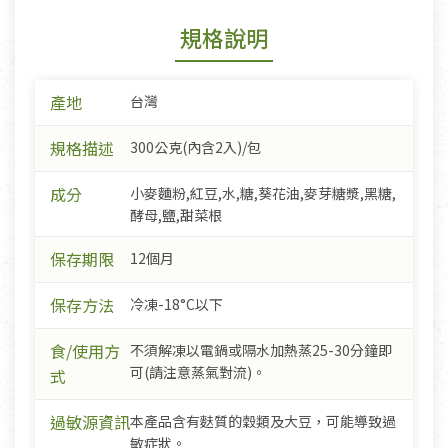
規格說明
產地
台灣
規格描述
300公克(內含2入)/包
成分
小麥麵粉,紅豆,水,糖,葵花油,麥芽糖漿,黑糖,
酵母,鹽,甜菜根
保存期限
12個月
保存方法
冷凍-18°C以下
食/使用方
不須解凍以電鍋或隔水加熱蒸25-30分鐘即
可(請注意蒸氣對流)。
式
過敏源資訊
本產品含有麩質的穀類及大豆，可能導致過
敏症狀。