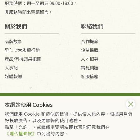
服務時間：週一至週五 09:00-18:00。
非服務時間來電請留言。
關於我們
聯絡我們
品牌故事
合作提案
里仁七大永續行動
企業採購
產品/有機蔬果把關
人才招募
大事記
常見問題
媒體報導
客服信箱
會員服務條款
隱私權政策
本網站使用 Cookies
Copyright © 2026 里仁事業股份有限公司(統編：16301262) /
里仁網購股份有限公司(統編：25149752)
我們使用 Cookie 和類似的技術，提供個人化內容、根據用戶偏
All Rights Reserved.
好投放廣告，以及更順暢的使用體驗。
點擊「允許」，或繼續瀏覽網站即代表你同意我們在
《隱私權條款》
中列出的內容。