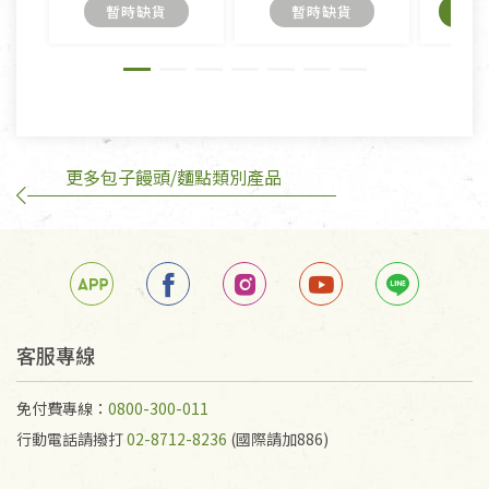
內衣褲、襪子、口罩個人衛生用品除商品本身有瑕疵
暫時缺貨
暫時缺貨
外,依據《通訊交易解除權合理例外情事適用準
則》, 恕無法退貨。
有標示不接受退貨的優惠商品與蔬菜箱，不接受退
換，但若為商品本身或運送過程中所造成的瑕疵，則
不在此限。
更多包子饅頭/麵點類別產品
客服專線
免付費專線：
0800-300-011
行動電話請撥打
02-8712-8236
(國際請加886)