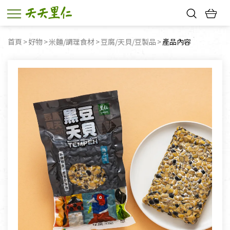
熱門搜尋：
首頁
好物
米麵/調理食材
豆腐/天貝/豆製品
目前頁面：
產品內容
親子活動
幸福節中獎名單