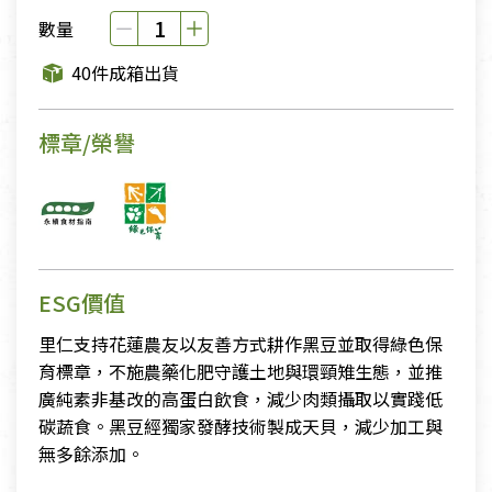
數量
40件成箱出貨
標章/榮譽
ESG價值
里仁支持花蓮農友以友善方式耕作黑豆並取得綠色保
育標章，不施農藥化肥守護土地與環頸雉生態，並推
廣純素非基改的高蛋白飲食，減少肉類攝取以實踐低
碳蔬食。黑豆經獨家發酵技術製成天貝，減少加工與
無多餘添加。