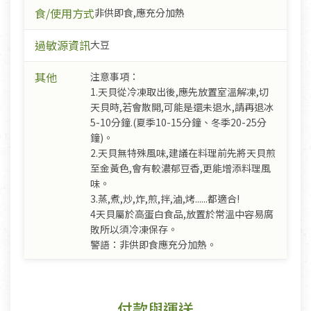
食/使用方式
非供即食,應充分加熱
過敏源資訊
大豆
其他
注意事項：
1.天貝從冷凍取出後,應先放置室溫解凍,切
天貝時,若會散開,可能是還未退水,請再退冰
5-10分鐘.(夏季10-15分鐘、冬季20-25分
鐘)。
2.天貝無特殊風味,建議在料理前先將天貝煎
至金黃色,會有較濃郁豆香,更能增添料理風
味。
3.蒸,煮,炒,炸,煎,拌,滷,烤......都適合!
4天貝屬於高蛋白食品,放置於常溫中容易腐
敗所以須冷凍保存。
警語：非供即食應充分加熱。
付款與運送