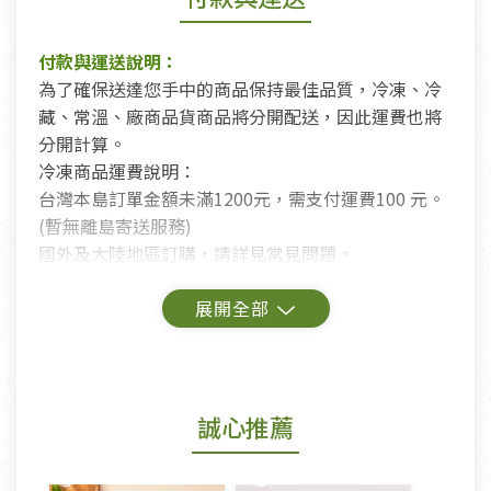
付款與運送說明：
為了確保送達您手中的商品保持最佳品質，冷凍、冷
藏、常溫、廠商品貨商品將分開配送，因此運費也將
分開計算。
冷凍商品運費說明：
台灣本島訂單金額未滿1200元，需支付運費100 元。
(暫無離島寄送服務)
國外及大陸地區訂購，請詳見常見問題。
鑑賞期商品說明：
商品包裝外觀樣式色澤以實際出貨為準。
若商品發生新品瑕疵，可申請更換新品。
誠心推薦
若您購買的商品有下列「不適用七天鑑賞期商品」情
形者，除商品瑕疵以外，恕不接受退換貨.
依消保法之規定提供該商品七天免費鑑賞期(含例假