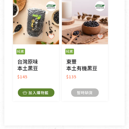
日)的服務，原則上若商品未經使用或被汙損(除商品
瑕疵)，一般皆可申請退換貨。
不適用七天鑑賞期商品：
以數位或電磁紀錄形式儲存之商品、易於變質或損壞
之商品、以及性質上無法或不適合退換之商品：如
純素
純素
CD、VCD、DVD、電腦軟體，若產品瑕疵無法讀取僅
台灣原味
東豐
接受原片換新。
本土黑豆
本土有機黑豆
衣飾鞋類-如T恤，如於送達後水洗或污損者。
美容保養用品、內衣褲、襪子、口罩等私人消耗性產
$145
$135
品，一經拆封使用，恕無法退貨。
內衣褲、襪子、口罩個人衛生用品除商品本身有瑕疵
加入購物籃
暫時缺貨
外,依據《通訊交易解除權合理例外情事適用準
則》, 恕無法退貨。
有標示不接受退貨的優惠商品與蔬菜箱，不接受退
換，但若為商品本身或運送過程中所造成的瑕疵，則
不在此限。