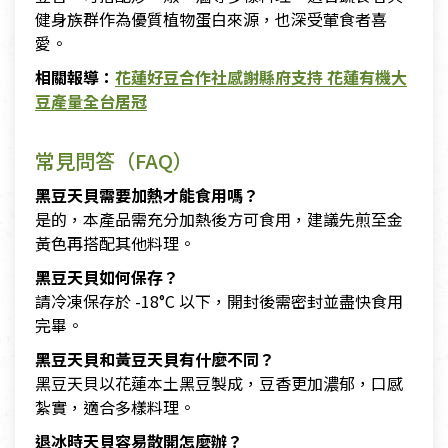
健身族群作為優質植物蛋白來源，也深受葷食者喜
愛。
相關報導：
花蓮好豆合作社感謝縣府支持 花蓮有機大
豆產量全台居冠
​
常見問答（FAQ）
黑豆天貝需要加熱才能食用嗎？
是的，本產品需充分加熱後方可食用，建議先煎至金
黃色再搭配其他料理。
黑豆天貝如何保存？
請冷凍保存於 -18°C 以下，開封後需密封並盡快食用
完畢。
黑豆天貝和黃豆天貝有什麼不同？
黑豆天貝以花蓮本土黑豆製成，豆香更加濃郁，口感
紮實，適合多樣料理。
退冰時天貝容易散開怎麼辦？