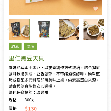
純素
冷凍
里仁黑豆天貝
嚴選花蓮本土黑豆，以友善耕作方式栽培，結合獨家
發酵技術製成。豆香濃郁、不帶酸澀發酵味，簡單煎
烤或搭配多元料理即可美味上桌。純素高蛋白來源，
蔬食與健身族群安心選擇。
綠色保育標的：環頸雉
規格
300g
$130
價格