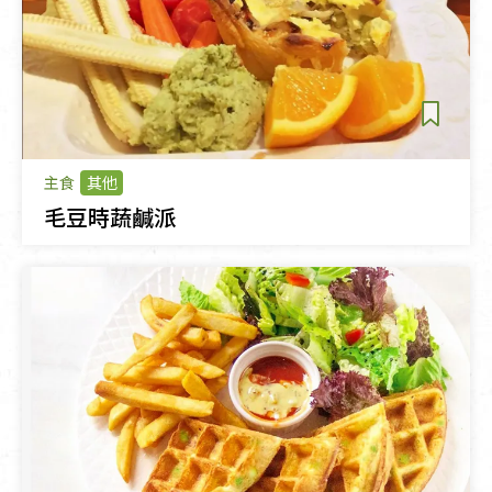
主食
其他
毛豆時蔬鹹派