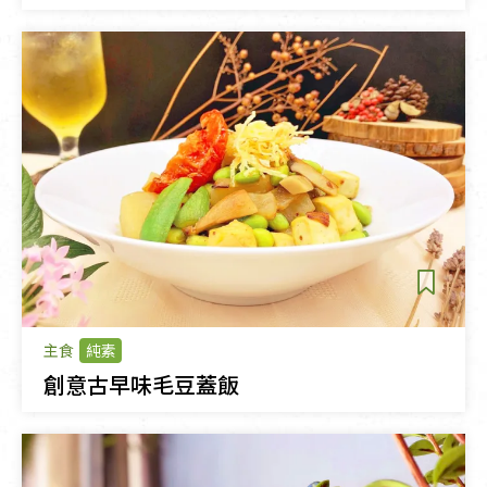
主食
純素
創意古早味毛豆蓋飯