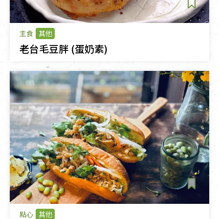
主食
其他
老台毛豆胖 (蛋奶素)
點心
其他