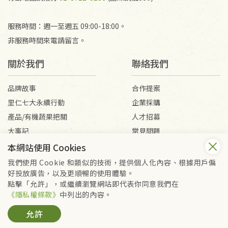
服務時間：週一至週五 09:00-18:00。
非服務時間來電請留言。
關於我們
聯絡我們
品牌故事
合作提案
里仁七大永續行動
企業採購
產品/有機蔬果把關
人才招募
大事記
常見問題
媒體報導
客服信箱
本網站使用 Cookies
我們使用 Cookie 和類似的技術，提供個人化內容、根據用戶偏
好投放廣告，以及更順暢的使用體驗。
會員服務條款
隱私權政策
點擊「允許」，或繼續瀏覽網站即代表你同意我們在
Copyright © 2026 里仁事業股份有限公司(統編：16301262) /
《隱私權條款》
中列出的內容。
里仁網購股份有限公司(統編：25149752)
允許
All Rights Reserved.