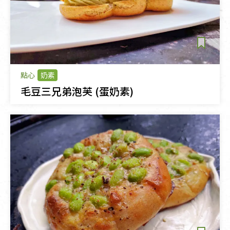
點心
奶素
毛豆三兄弟泡芙 (蛋奶素)