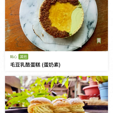
點心
其他
毛豆乳酪蛋糕 (蛋奶素)