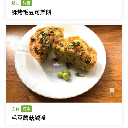
點心
純素
酥烤毛豆可樂餅
主食
純素
毛豆蘑菇鹹派