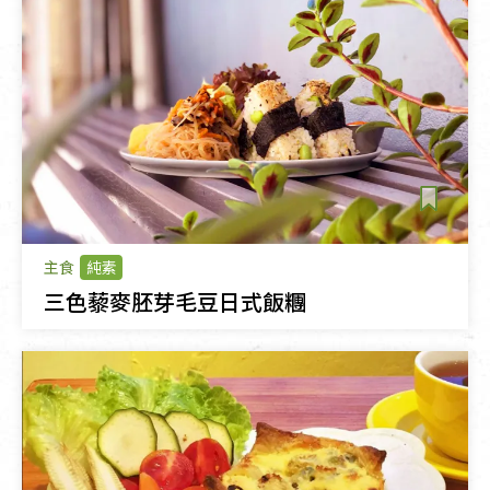
主食
純素
三色藜麥胚芽毛豆日式飯糰