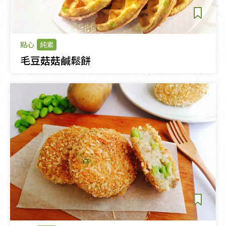
點心
純素
毛豆菇菇鹹鬆餅