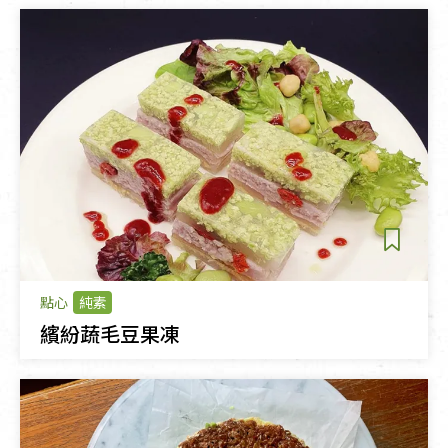
點心
純素
繽紛蔬毛豆果凍