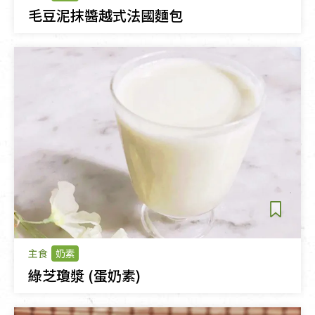
毛豆泥抹醬越式法國麵包
主食
奶素
綠芝瓊漿 (蛋奶素)