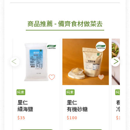
商品推薦
- 備齊食材做菜去
純素
純素
純素
冷
里仁
里仁
看天
細海鹽
有機砂糖
冷凍
$35
$100
$120