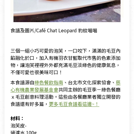
食譜及圖片/Café Chat Leopard 豹紋喵喵
三個一組小巧可愛的泡芙，一口咬下，滿滿的毛豆內
餡融化於口，加入有機羽衣甘藍取代市售的色素添加
物，讓泡芙裡裡外外都充滿毛豆淡綠色的健康氣息，
不僅可愛也很美味可口！
本食譜源自
綠色餐飲指南
、台北市文化探索協會、
慈
心有機農業發展基金會
共同主辦的毛豆季－綠色餐廳
ｘ毛豆創意料理活動。這些由各餐廳業者獨立開發的
食譜還有好多篇，
更多毛豆食譜看這邊~！
材料：
泡芙皮-
過濾水 100g