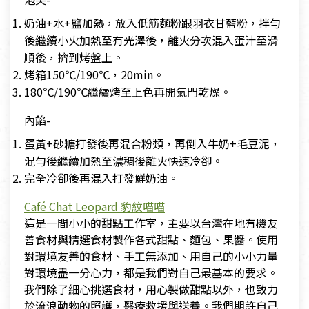
奶油+水+鹽加熱，放入低筋麵粉跟羽衣甘藍粉，拌勻
後繼續小火加熱至有光澤後，離火分次混入蛋汁至滑
順後，擠到烤盤上。
烤箱150℃/190℃，20min。
180℃/190℃繼續烤至上色再開氣門乾燥。
內餡-
蛋黃+砂糖打發後再混合粉類，再倒入牛奶+毛豆泥，
混勻後繼續加熱至濃稠後離火快速冷卻。
完全冷卻後再混入打發鮮奶油。
Café Chat Leopard 豹紋喵喵
這是一間小小的甜點工作室，主要以台灣在地有機友
善食材與精選食材製作各式甜點、麵包、果醬。使用
對環境友善的食材、手工無添加、用自己的小小力量
對環境盡一分心力，都是我們對自己最基本的要求。
我們除了細心挑選食材，用心製做甜點以外，也致力
於流浪動物的照護，醫療救援與送養。我們期許自己