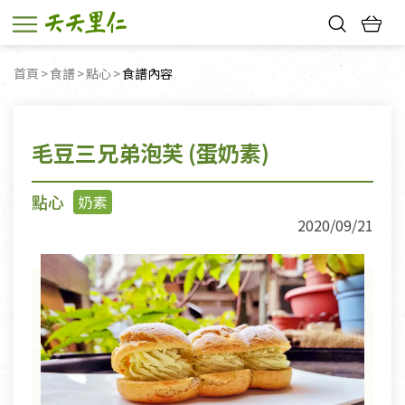
熱門搜尋：
首頁
食譜
點心
目前頁面：
食譜內容
親子活動
幸福節中獎名單
毛豆三兄弟泡芙 (蛋奶素)
點心
奶素
2020/09/21