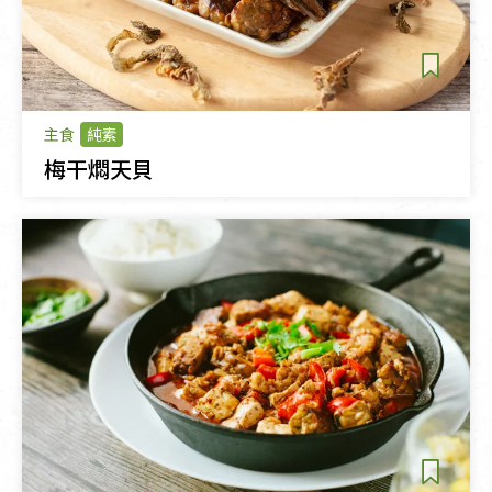
主食
純素
梅干燜天貝