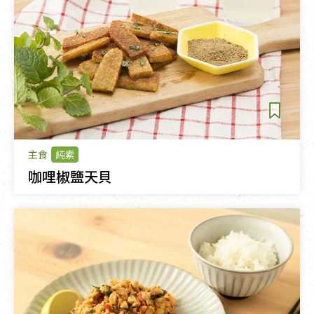
主食
純素
咖哩椒鹽天貝