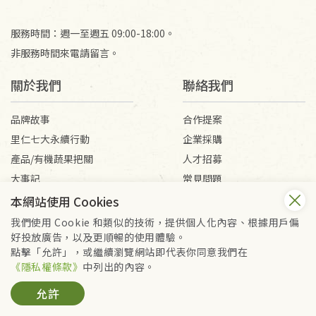
服務時間：週一至週五 09:00-18:00。
非服務時間來電請留言。
關於我們
聯絡我們
品牌故事
合作提案
里仁七大永續行動
企業採購
產品/有機蔬果把關
人才招募
大事記
常見問題
媒體報導
客服信箱
本網站使用 Cookies
我們使用 Cookie 和類似的技術，提供個人化內容、根據用戶偏
好投放廣告，以及更順暢的使用體驗。
會員服務條款
隱私權政策
點擊「允許」，或繼續瀏覽網站即代表你同意我們在
Copyright © 2026 里仁事業股份有限公司(統編：16301262) /
《隱私權條款》
中列出的內容。
里仁網購股份有限公司(統編：25149752)
允許
All Rights Reserved.