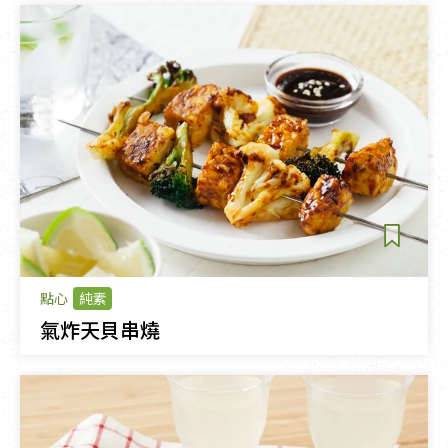
點心
純素
氣炸天貝串燒