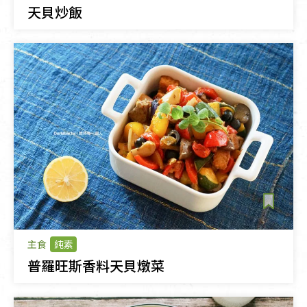
天貝炒飯
主食
純素
普羅旺斯香料天貝燉菜