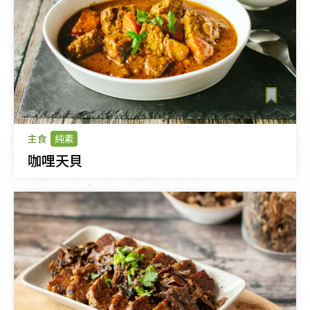
主食
純素
咖哩天貝