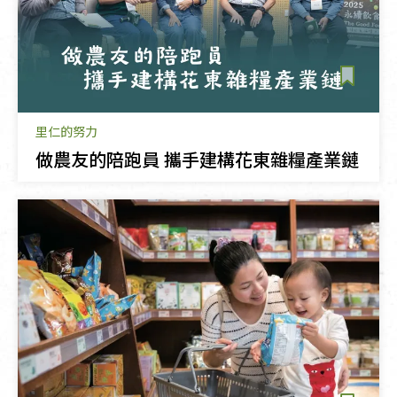
里仁的努力
做農友的陪跑員 攜手建構花東雜糧產業鏈