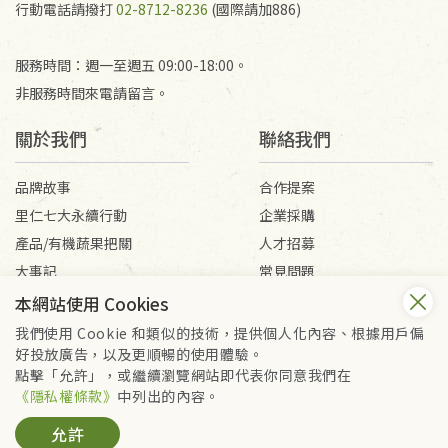
行動電話請撥打
02-8712-8236
(國際請加886)
服務時間：週一至週五 09:00-18:00。
非服務時間來電請留言。
關於我們
聯絡我們
品牌故事
合作提案
里仁七大永續行動
企業採購
產品/有機蔬果把關
人才招募
大事記
常見問題
媒體報導
客服信箱
本網站使用 Cookies
我們使用 Cookie 和類似的技術，提供個人化內容、根據用戶偏
好投放廣告，以及更順暢的使用體驗。
會員服務條款
隱私權政策
點擊「允許」，或繼續瀏覽網站即代表你同意我們在
Copyright © 2026 里仁事業股份有限公司(統編：16301262) /
《隱私權條款》
中列出的內容。
里仁網購股份有限公司(統編：25149752)
允許
All Rights Reserved.