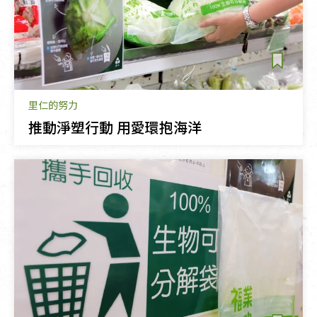
里仁的努力
推動淨塑行動‭ ‬用愛環抱海洋