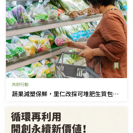
共好行動
蔬果減塑保鮮，里仁改採可堆肥生質包裝！