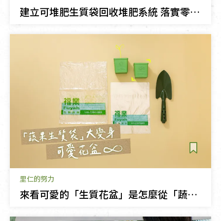
建立可堆肥生質袋回收堆肥系統 落實零廢棄循環價值
里仁的努力
來看可愛的「生質花盆」是怎麼從「蔬果生質袋」變身花盆！