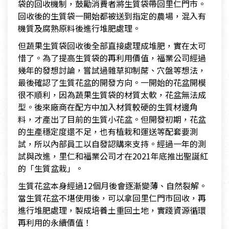
袋的回收機制，鼓勵消費者將生質袋帶回里仁門市。
回收後的生質袋一開始都被送到指定的農場，混入有
機質及腐熟原料後進行堆肥處理。
但蔬果生質袋回收後全部直接處理成堆肥，實在太可
惜了。為了提高生質袋的再利用價值，福業公司經過
幾年的發想討論，嘗試過雜草抑制蓆、穴盤等想法，
最後確認了生質花盆的開發方向。一開始的花盆開模
很不順利，因為蔬果生質袋的材質太軟，花盆無法成
型。後來廠商在配方中加入材質較硬的生質材邊角
料，才產出了目前的生質小花盆。但開發初期，花盆
的生產穩定度還不足，也有植栽和運送等配套要測
試，所以內部員工以自發認購來支持。經過一年的測
試與改進，里仁和福業公司才在2021年底推出聖誕紅
的「生質盆栽」。
生質花盆本身經過12個月後會逐漸變薄、自然裂解。
當生質花盆不堪使用後，可以拿回里仁門市回收，再
進行堆肥處理，製成培養土重回土地，實踐資源循環
再利用的永續價值！