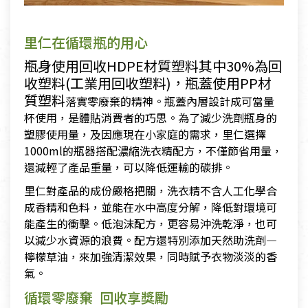
里仁在循環瓶的用心
瓶身使用回收HDPE材質塑料其中30%為回
收塑料(工業用回收塑料)，瓶蓋使用PP材
質塑料
落實零廢棄的精神。瓶蓋內層設計成可當量
杯使用，是體貼消費者的巧思。為了減少洗劑瓶身的
塑膠使用量，及因應現在小家庭的需求，里仁選擇
1000ml的瓶器搭配濃縮洗衣精配方，不僅節省用量，
還減輕了產品重量，可以降低運輸的碳排。
里仁對產品的成份嚴格把關，洗衣精不含人工化學合
成香精和色料，並能在水中高度分解，降低對環境可
能產生的衝擊。低泡沫配方，更容易沖洗乾淨，也可
以減少水資源的浪費。配方還特別添加天然助洗劑—
檸檬草油，來加強清潔效果，同時賦予衣物淡淡的香
氣。
循環零廢棄 回收享獎勵