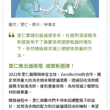
圖文／里仁・照片／林韋言
里仁實踐包裝減塑多年，在面對清潔類洗
劑還是免不了需要使用塑膠瓶器的情形
下，依然積極尋求減少塑膠使用量的方
法。
里仁推出循環瓶 減塑新選擇！
2022年里仁展開與綠宣生技、ZeroBottle的合作，選
定使用量大的洗衣精來開發循環瓶。透過回收洗劑瓶
器再次裝填洗劑，達到重複使用，為地球減少塑膠包
材的廢棄量。
開發過程中，里仁與夥伴們不停來回調整瓶子的設
計、試用洗衣精的配方和討論循環回收的機制，希望