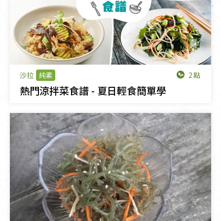
2點
沙拉
純素
熱門涼拌菜食譜 - 夏日輕食簡單學