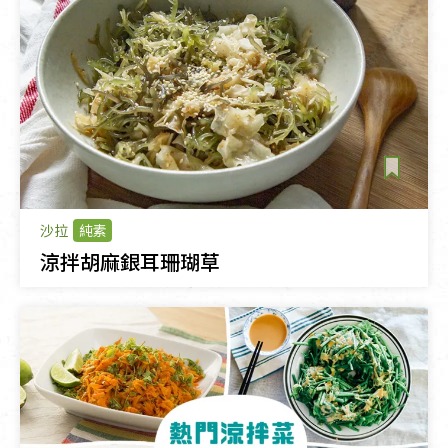
沙拉
純素
涼拌胡麻銀耳珊瑚草