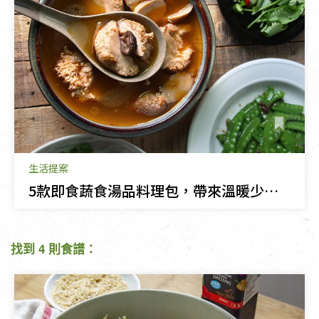
生活提案
5款即食蔬食湯品料理包，帶來溫暖少負擔
找到 4 則食譜：