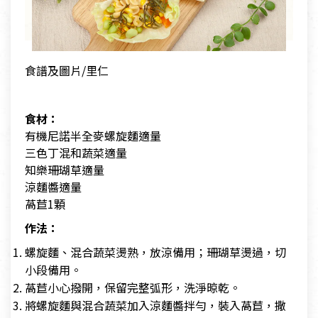
食譜及圖片/里仁
食材：
有機尼諾半全麥螺旋麵適量
三色丁混和蔬菜適量
知樂珊瑚草適量
涼麵醬適量
萵苣1顆
作法：
螺旋麵、混合蔬菜燙熟，放涼備用；珊瑚草燙過，切
小段備用。
萵苣小心撥開，保留完整弧形，洗淨晾乾。
將螺旋麵與混合蔬菜加入涼麵醬拌勻，裝入萵苣，撒