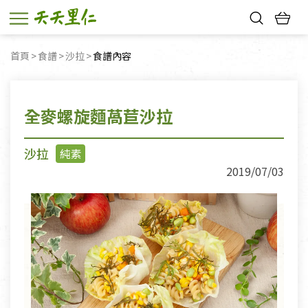
熱門搜尋：
首頁
食譜
沙拉
目前頁面：
食譜內容
親子活動
幸福節中獎名單
全麥螺旋麵萵苣沙拉
沙拉
純素
2019/07/03