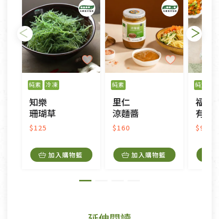
純素
冷凍
純素
純素
冷
知樂
里仁
福業
珊瑚草
涼麵醬
有機三
$125
$160
$95
加入購物籃
加入購物籃
延伸閱讀