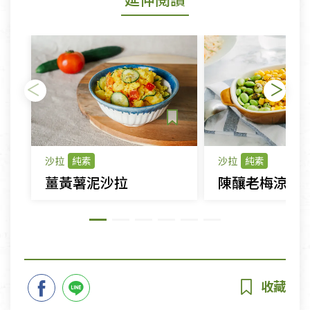
沙拉
純素
沙拉
純素
薑黃薯泥沙拉
陳釀老梅涼拌