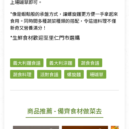
上珊瑚草即可。
*像是蝦鬆般的承盤方式，讓螺旋麵更方便一手拿起來
食用。同時間多種蔬菜種類的搭配，令這道料理不僅
新奇又營養滿分！
*生鮮食材歡迎至里仁門市選購
義大利麵食譜
義大利涼麵
蔬食食譜
蔬食料理
派對食譜
螺旋麵
珊瑚草
商品推薦
- 備齊食材做菜去