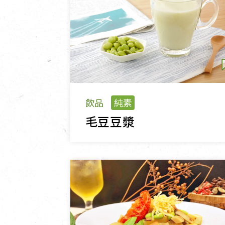
飲品
純素
毛豆豆漿