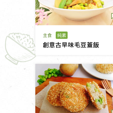
主食
純素
創意古早味毛豆蓋飯