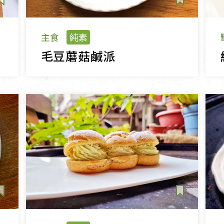
主食
純素
毛豆蘑菇鹹派