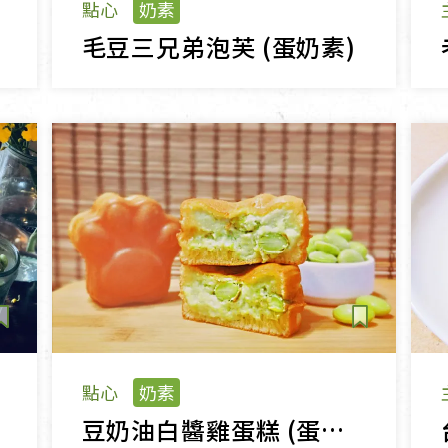
點心
奶素
毛豆三兄弟泡芙 (蛋奶素)
點心
奶素
豆奶油白醬雞蛋糕 (蛋奶素)