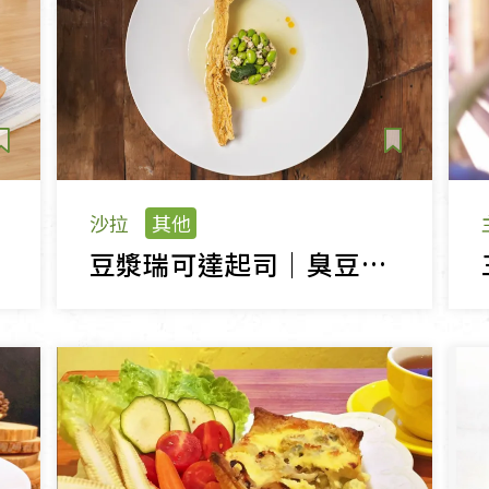
沙拉
其他
豆漿瑞可達起司｜臭豆腐蒸蛋｜悶煎毛豆