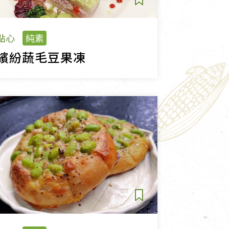
點心
純素
繽紛蔬毛豆果凍