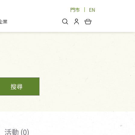
門市
EN
企業
你好，歡迎光臨！
安心蔬果
會員中心
蔬果箱/禮盒
物
我的優惠券
品
芽菜/菇
理包
醬料
消費紀錄查詢
個人資料管理
搜尋
產品追蹤
好文收藏
登入/註冊
活動 (0)
物
寵物專區