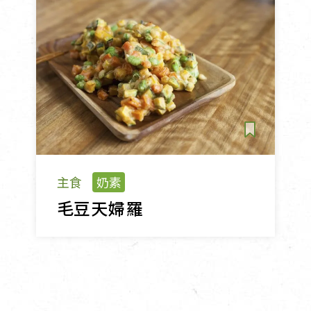
主食
奶素
毛豆天婦羅