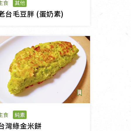
主食
其他
老台毛豆胖 (蛋奶素)
主食
純素
台灣綠金米餅