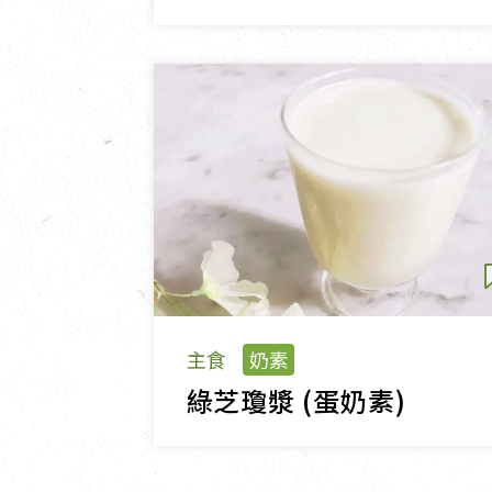
主食
奶素
綠芝瓊漿 (蛋奶素)