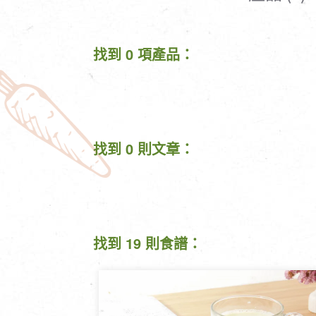
清潔/防蟲/薰香
臉部清潔/保養
餐具食器
臉部彩妝
找到 0 項產品：
廚房用具/家電/家飾
牙膏/牙刷/漱口
寢具織品
洗髮/潤髮/染髮
身體清潔/保養
個人用品
找到 0 則文章：
找到 19 則食譜：