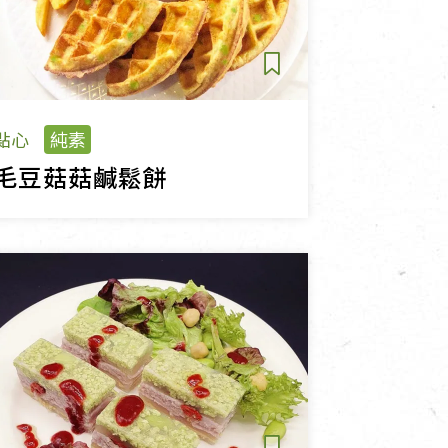
點心
純素
毛豆菇菇鹹鬆餅