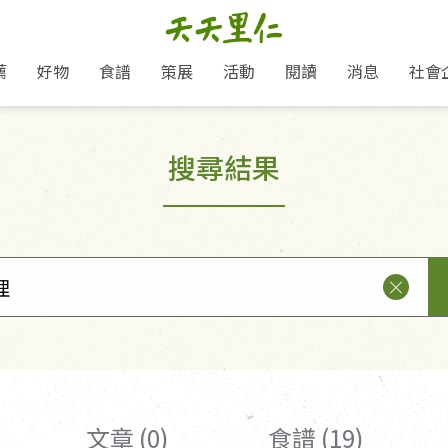
薦
好物
食譜
策展
活動
閱讀
消息
社會
里仁新訊
品牌故事
主題推薦
即食料理/糕點
愛地球,吃蔬食就可以！
主題活動
關注支持
媒體報導
養身保健
搜尋結果
里仁七大永續行動
作夥利他 加入水滴會員
會員專屬
奶
里仁動態
中秋送禮推薦
沖泡麵/粥/湯
本土優先
永續飲食
保健食品
里仁為美刊
人才招募
門市資訊
惠
分店動態
超值好物特惠
熟食料理/調理包
減塑微革命
淨塑行動
養身食品/飲
產品/有機蔬果把關
「里仁誠食市集」永續新體驗
產品推薦
產品動態
飲品
熱銷人氣產品推薦
包子饅頭/麵點
少或無添加
主食
生態保育
沙拉
中藥食材/調
點心
大事記
減塑 一起來！
經典必買推薦
粽子/蘿蔔糕/年糕
友善耕作
公益支持
酵素
里仁聯名卡
綠色保育-我們的田, 牠們的家
評延長優惠
史瓦帝尼文化節
素鬆/醬菜
支持弱勢
獲獎肯定
理念桌布下載
里仁「史瓦帝尼文化節」
甜品/冰品
綠色保育
聯名合作
加入會員
麵包/糕點
永續飲食
湯品
文章 (0)
食譜 (19)
衣飾鞋包
圖書/宗教文