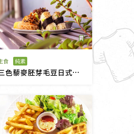
主食
純素
三色藜麥胚芽毛豆日式飯糰