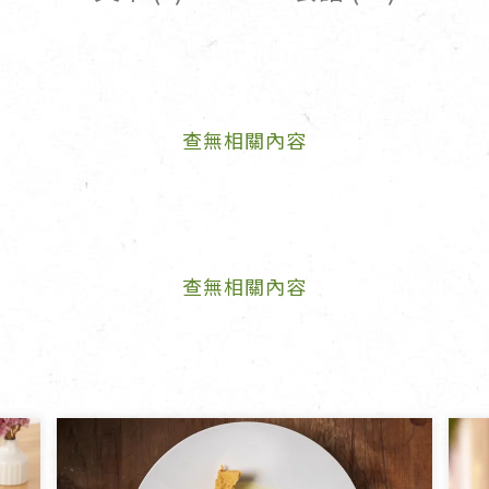
女裝
佛儒書籍
女內著居家
廣論/備覽手
水
男裝
敬經帛/書套
查無相關內容
男內著居家
影音/圖書
毛巾/浴巾/手帕
文具禮品/禮
鞋襪
燈/燃燈油
帽/口罩/配件/包包
香
嬰幼/兒童
供具/修持用
查無相關內容
居士服