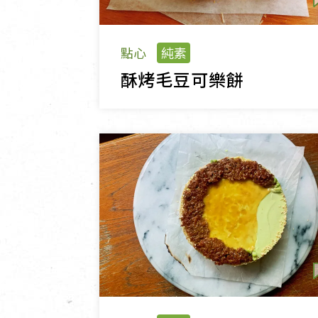
點心
純素
酥烤毛豆可樂餅