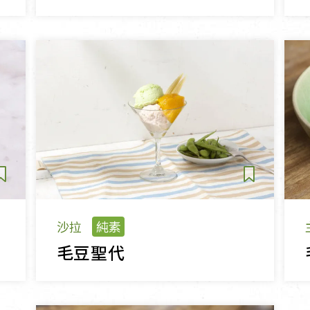
沙拉
純素
毛豆聖代