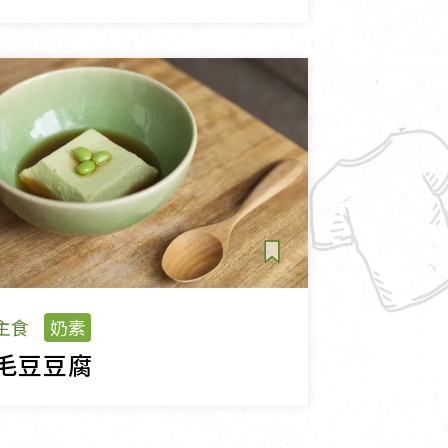
主食
奶素
毛豆豆腐