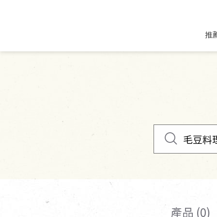
推
米麵/調理食材
好康優惠
飲品/零食
專題文章
米/麵/粉
8月新品優惠
豆漿/優格/植物
農產品與農友
豆麥雜糧種子
8月快閃商品優
果汁/醋飲/飲料
食品與廠商
植物油
中秋禮盒預購
茶/咖啡/花果茶
用品與廠商
不限類別
乾貨/素料/植物肉
7月惜福愛物
沖調飲/穀麥片
土地與生態
豆腐/天貝/豆製品
6月快閃商品-好
蜂蜜/椰奶
蔬食營養力
調味/醬料/烘焙食材
傳承經典優惠
休閒零食
生活提案
抹醬/果醬
文化好書優惠
堅果/果乾
共好行動
鮮凍蔬果
糖果/巧克力
里仁的努力
產品 (0)
居家日用
個人清潔保養