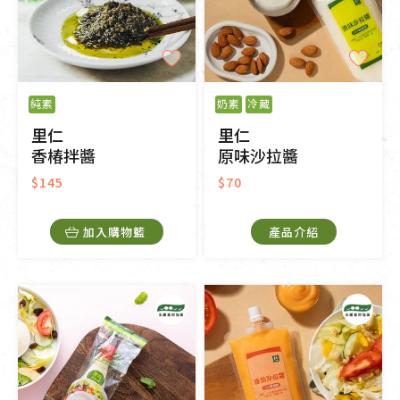
純素
奶素
冷藏
里仁
里仁
香椿拌醬
原味沙拉醬
$145
$70
加入購物籃
產品介紹