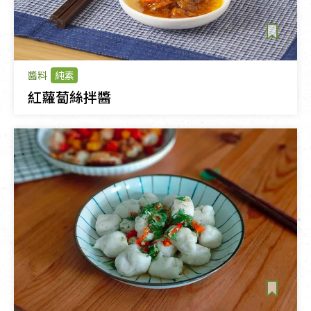
醬料
純素
紅蘿蔔絲拌醬