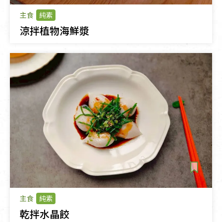
主食
純素
涼拌植物海鮮漿
主食
純素
乾拌水晶餃