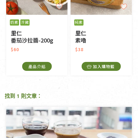
奶素
冷藏
純素
里仁
里仁
番茄沙拉醬-200g
素嚕
$60
$38
產品介紹
加入購物籃
找到 1 則文章：