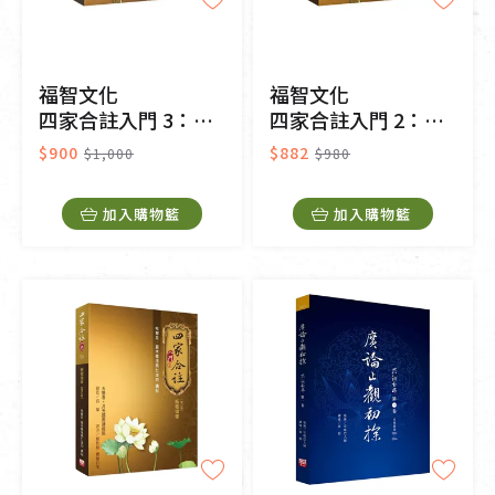
福智文化
福智文化
四家合註入門 3：修習軌理
四家合註入門 2：親近善士
$900
$882
$1,000
$980
加入購物籃
加入購物籃