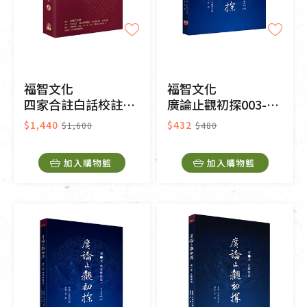
福智文化
福智文化
四家合註白話校註集6
廣論止觀初探003-學奢摩他法二
$1,440
$432
$1,600
$480
加入購物籃
加入購物籃