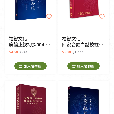
福智文化
福智文化
廣論止觀初探004-學奢摩他法三
四家合註白話校註集1
$468
$900
$520
$1,000
加入購物籃
加入購物籃