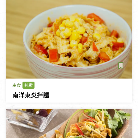
主食
純素
南洋東炎拌麵