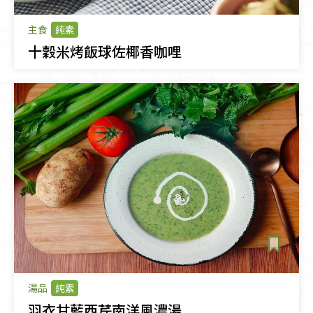
主食
純素
十穀米烤飯球佐椰香咖哩
湯品
純素
羽衣甘藍西芹南洋風濃湯