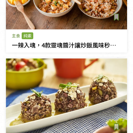
主食
純素
一辣入魂，4款靈魂醬汁讓炒飯風味秒升級