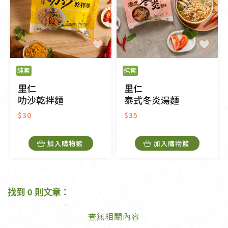
純素
純素
里仁
里仁
叻沙乾拌麵
泰式冬炎湯麵
$30
$35
加入購物籃
加入購物籃
找到 0 則文章：
查無相關內容