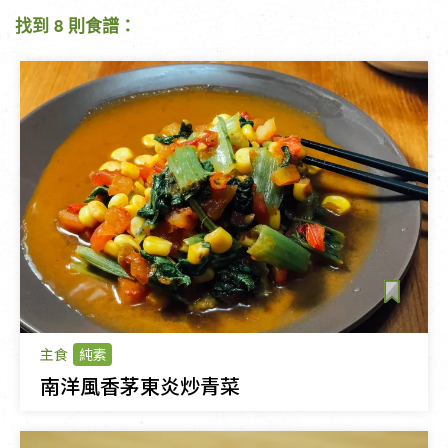
找到 8 則食譜：
主食
純素
南洋風香茅東炎炒青菜