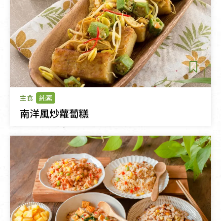
主食
純素
南洋風炒蘿蔔糕