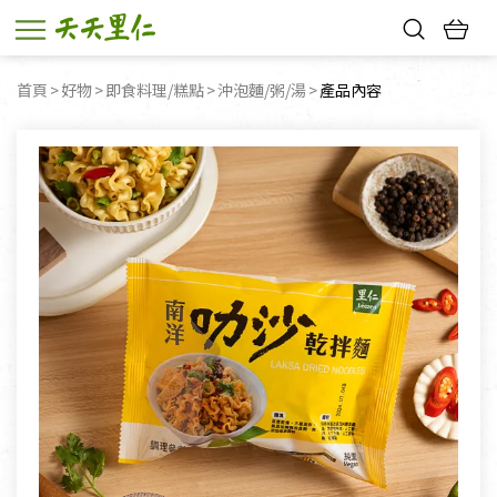
熱門搜尋：
首頁
好物
即食料理/糕點
沖泡麵/粥/湯
目前頁面：
產品內容
親子活動
幸福節中獎名單