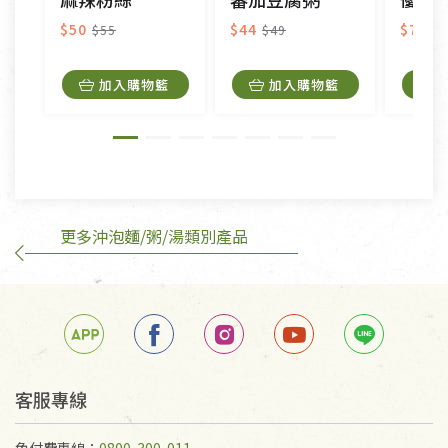
衣飾鞋類-如T恤，如於送達後水洗或污損者。
美容保養用品、內衣褲、襪子、口罩等私人消耗性產
$50
$44
$75
$55
$49
品，一經拆封使用，恕無法退貨。
內衣褲、襪子、口罩個人衛生用品除商品本身有瑕疵
加入購物籃
加入購物籃
外,依據《通訊交易解除權合理例外情事適用準
則》, 恕無法退貨。
有標示不接受退貨的優惠商品與蔬菜箱，不接受退
換，但若為商品本身或運送過程中所造成的瑕疵，則
不在此限。
更多沖泡麵/粥/湯類別產品
訂購手抄稿退貨需知：
手抄稿進行退貨時，請務必保持原包裝方式及使用原
箱退回。
若未保持原包裝方式或未使用原箱退回，導致書籍有
任何折損、磨損、污損或凹角，將不接受退貨，也不
予以退費。
不接受退貨之手抄稿，為敬重法寶故，里仁網購無法
客服專線
代為結緣處理等。 若需將手抄稿寄還給消費者，因而
產生的運費100元/箱將由消費者負擔。