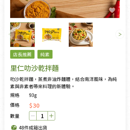
店長推薦
純素
里仁叻沙乾拌麵
叻沙乾拌麵，蒸煮非油炸麵體，結合南洋風味，為純
素與非素者帶來料理的新體驗。
規格
93g
$30
價格
數量
48件成箱出貨