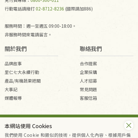
免付費專線：
0800-300-011
行動電話請撥打
02-8712-8236
(國際請加886)
服務時間：週一至週五 09:00-18:00。
非服務時間來電請留言。
關於我們
聯絡我們
品牌故事
合作提案
里仁七大永續行動
企業採購
產品/有機蔬果把關
人才招募
大事記
常見問題
媒體報導
客服信箱
會員服務條款
隱私權政策
本網站使用 Cookies
Copyright © 2026 里仁事業股份有限公司(統編：16301262) /
里仁網購股份有限公司(統編：25149752)
我們使用 Cookie 和類似的技術，提供個人化內容、根據用戶偏