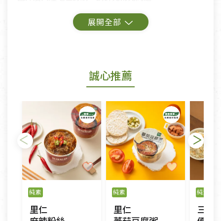
鑑賞期商品說明：
商品包裝外觀樣式色澤以實際出貨為準。
若商品發生新品瑕疵，可申請更換新品。
誠心推薦
若您購買的商品有下列「不適用七天鑑賞期商品」情
形者，除商品瑕疵以外，恕不接受退換貨.
依消保法之規定提供該商品七天免費鑑賞期(含例假
日)的服務，原則上若商品未經使用或被汙損(除商品
瑕疵)，一般皆可申請退換貨。
不適用七天鑑賞期商品：
以數位或電磁紀錄形式儲存之商品、易於變質或損壞
之商品、以及性質上無法或不適合退換之商品：如
純素
純素
純素
CD、VCD、DVD、電腦軟體，若產品瑕疵無法讀取僅
里仁
里仁
三機
接受原片換新。
麻辣粉絲
蕃茄豆腐粥
優蛋白