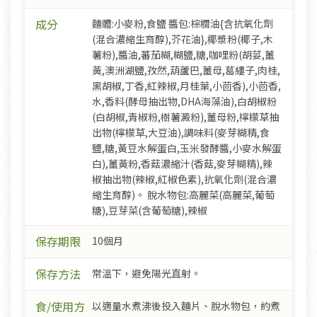
成分
麵體:小麥粉,食鹽 醬包:棕櫚油{含抗氧化劑
(混合濃縮生育醇),芥花油},椰漿粉(椰子,木
薯粉),醬油,蕃茄糊,糊鹽,糖,咖哩粉(胡荽,薑
黃,澳洲湖鹽,孜然,葫蘆巴,薑母,葛縷子,肉桂,
黑胡椒,丁香,紅辣椒,月桂葉,小茴香),小茴香,
水,香料(酵母抽出物,DHA海藻油),白胡椒粉
(白胡椒,青椒粉,樹薯澱粉),薑母粉,檸檬草抽
出物(檸檬草,大豆油),調味料(麥芽糊精,食
鹽,糖,黃豆水解蛋白,玉米發酵醬,小麥水解蛋
白),薑黃粉,香菇濃縮汁(香菇,麥芽糊精),辣
椒抽出物(辣椒,紅椒色素),抗氧化劑(混合濃
縮生育醇)。 脫水物包:高麗菜(高麗菜,葡萄
糖),豆芽菜(含葡萄糖),辣椒
保存期限
10個月
保存方法
常溫下，避免陽光直射。
食/使用方
以適量水煮沸後投入麵片、脫水物包，約煮