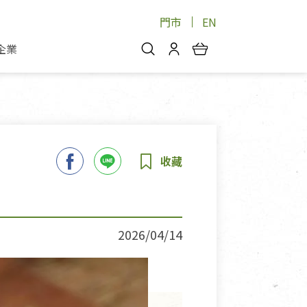
門市
EN
企業
你好，歡迎光臨！
安心蔬果
會員中心
蔬果箱/禮盒
物
我的優惠券
品
芽菜/菇
理包
醬料
消費紀錄查詢
個人資料管理
產品追蹤
2026/04/14
好文收藏
登入/註冊
物
寵物專區