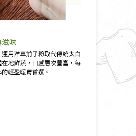
典滋味
」運用洋車前子粉取代傳統太白
種在地鮮蔬，口感層次豐富，每
心的輕盈暖胃首選。