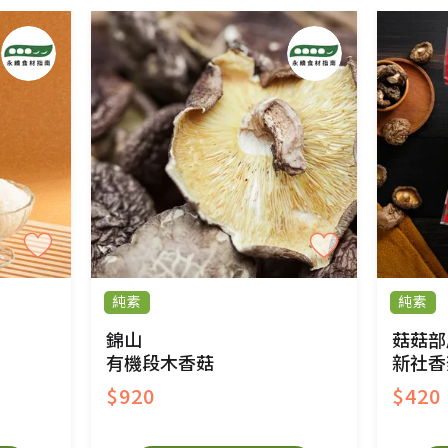
純素
純素
錦山
菇菇部
有機段木香菇
新社香
$920
$420