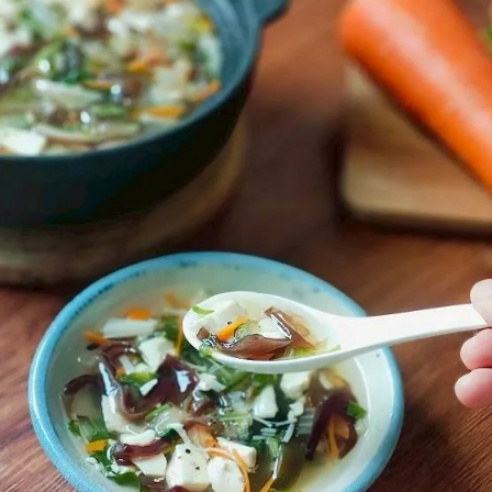
女裝
佛儒書籍
女內著居家
廣論/備覽手
水
男裝
敬經帛/書套
男內著居家
影音/圖書
毛巾/浴巾/手帕
文具禮品/禮
鞋襪
燈/燃燈油
帽/口罩/配件/包包
香
嬰幼/兒童
供具/修持用
居士服