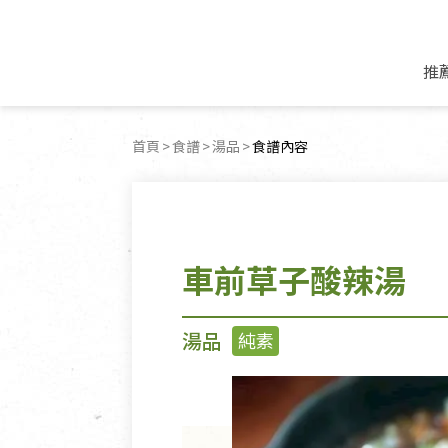
推
米麵/調理食材
好康優惠
飲品/零食
專題文章
首頁
食譜
湯品
目前頁面：
食譜內容
米/麵/粉
8月新品優惠
豆漿/優格/植物
農產品與農友
豆麥雜糧種子
8月快閃商品優
果汁/醋飲/飲料
食品與廠商
植物油
中秋禮盒預購
茶/咖啡/花果茶
用品與廠商
不限類別
車前草子酸辣湯
乾貨/素料/植物肉
7月惜福愛物
沖調飲/穀麥片
土地與生態
豆腐/天貝/豆製品
6月快閃商品-好
蜂蜜/椰奶
蔬食營養力
調味/醬料/烘焙食材
傳承經典優惠
休閒零食
生活提案
湯品
純素
抹醬/果醬
文化好書優惠
堅果/果乾
共好行動
鮮凍蔬果
糖果/巧克力
里仁的努力
居家日用
個人清潔保養