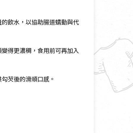
量的飲水，以協助腸道蠕動與代
頭變得更濃稠，食用前可再加入
供勾芡後的滑順口感。