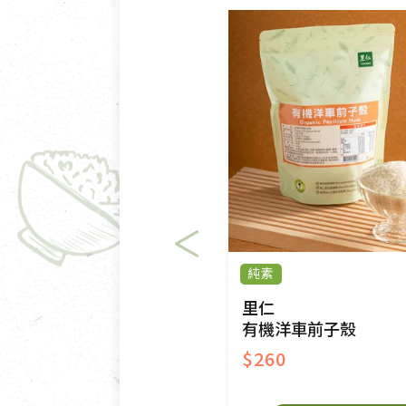
純素
里仁
有機洋車前子殼
$260