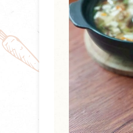
清潔/防蟲/薰香
臉部清潔/保養
餐具食器
臉部彩妝
廚房用具/家電/家飾
牙膏/牙刷/漱口
寢具織品
洗髮/潤髮/染髮
身體清潔/保養
個人用品