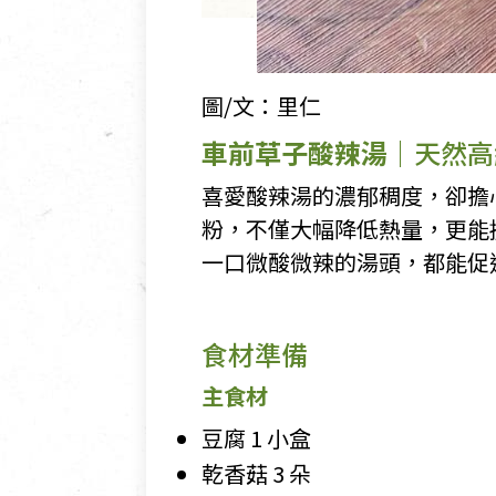
圖/文：里仁
車前草子酸辣湯
｜天然高
喜愛酸辣湯的濃郁稠度，卻擔
粉，不僅大幅降低熱量，更能
一口微酸微辣的湯頭，都能促
食材準備
主食材
豆腐 1 小盒
乾香菇 3 朵