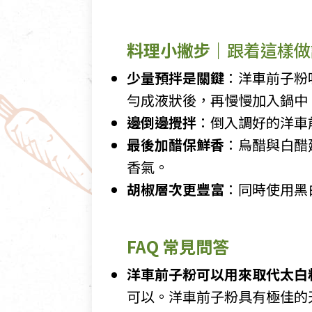
料理小撇步｜
跟着這樣做
少量預拌是關鍵
：洋車前子粉
勻成液狀後，再慢慢加入鍋中
邊倒邊攪拌
：倒入調好的洋車
最後加醋保鮮香
：烏醋與白醋
香氣。
胡椒層次更豐富
：同時使用黑
FAQ 常見問答
洋車前子粉可以用來取代太白
可以。洋車前子粉具有極佳的