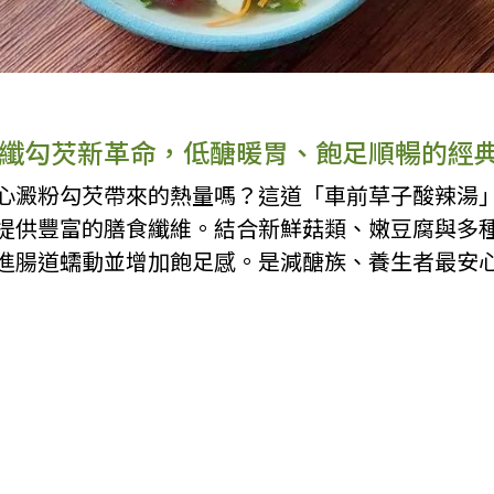
纖勾芡新革命，低醣暖胃、飽足順暢的經
心澱粉勾芡帶來的熱量嗎？這道「車前草子酸辣湯
提供豐富的膳食纖維。結合新鮮菇類、嫩豆腐與多
進腸道蠕動並增加飽足感。是減醣族、養生者最安