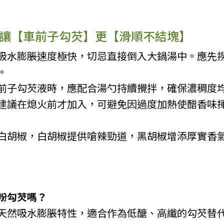
讓【車前子勾芡】更【滑順不結塊】
吸水膨脹速度極快，切忌直接倒入大鍋湯中。應先
。
前子勾芡液時，應配合湯勺持續攪拌，確保濃稠度
建議在熄火前才加入，可避免因過度加熱使醋香味
白胡椒，白胡椒提供嗆辣勁道，黑胡椒增添厚實香
粉勾芡嗎？
天然吸水膨脹特性，適合作為低醣、高纖的勾芡替