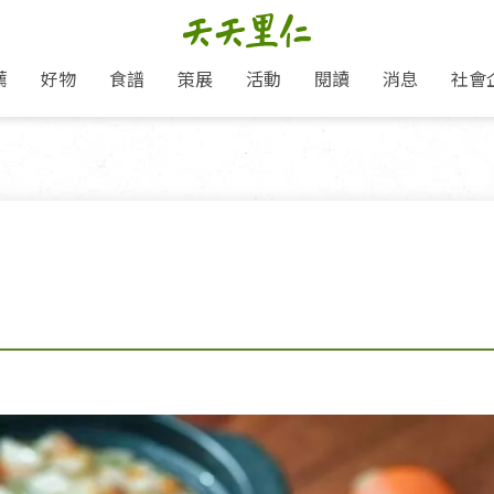
薦
好物
食譜
策展
活動
閱讀
消息
社會
里仁新訊
品牌故事
主題推薦
即食料理/糕點
地球超載日：守護地球從生活
主題活動
關注支持
媒體報導
養身保健
選擇開始
里仁七大永續行動
會員專屬
奶
里仁動態
中秋送禮推薦
沖泡麵/粥/湯
本土優先
永續飲食
保健食品
里仁為美刊
愛地球,吃蔬食就可以！
人才招募
門市資訊
惠
分店動態
超值好物特惠
熟食料理/調理包
減塑微革命
淨塑行動
養身食品/飲
產品/有機蔬果把關
產品推薦
作夥利他 加入水滴會員
產品動態
飲品
熱銷人氣產品推薦
包子饅頭/麵點
少或無添加
主食
生態保育
沙拉
中藥食材/調
點心
大事記
經典必買推薦
粽子/蘿蔔糕/年糕
友善耕作
公益支持
酵素
「里仁誠食市集」永續新體驗
里仁聯名卡
評延長優惠
史瓦帝尼文化節
素鬆/醬菜
支持弱勢
獲獎肯定
減塑 一起來！
理念桌布下載
甜品/冰品
綠色保育
聯名合作
綠色保育-我們的田, 牠們的家
加入會員
麵包/糕點
永續飲食
里仁「史瓦帝尼文化節」
湯品
衣飾鞋包
圖書/宗教文