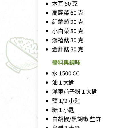
木耳 50 克
高麗菜 60 克
紅蘿蔔 20 克
小白菜 80 克
鴻禧菇 30 克
金針菇 30 克
醬料與調味
水 1500 CC
油 1 大匙
洋車前子粉 1 大匙
鹽 1/2 小匙
糖 1 小匙
白胡椒/黑胡椒 些許
烏醋 1 大匙