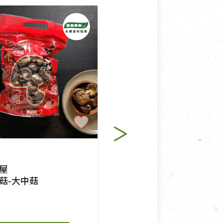
純素
屋
致穎農場
菇-大中菇
有機黑木耳
$185