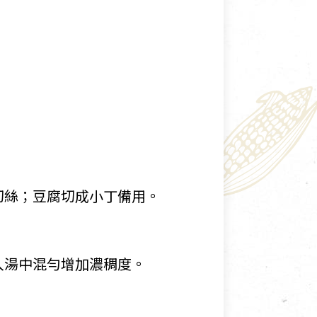
切絲；豆腐切成小丁備用。
入湯中混勻增加濃稠度。