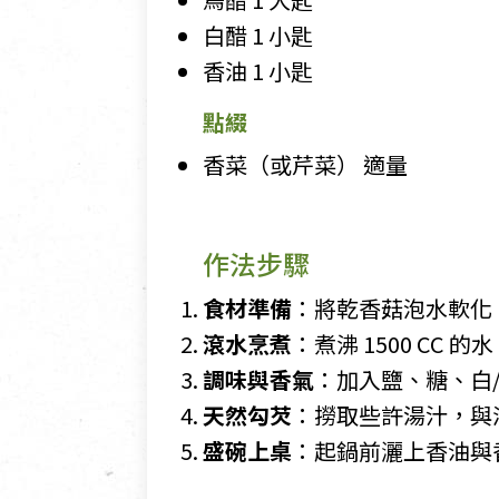
白醋 1 小匙
香油 1 小匙
點綴
香菜（或芹菜） 適量
作法步驟
食材準備
：將乾香菇泡水軟化
滾水烹煮
：煮沸 1500 CC
調味與香氣
：加入鹽、糖、白
天然勾芡
：撈取些許湯汁，與
盛碗上桌
：起鍋前灑上香油與