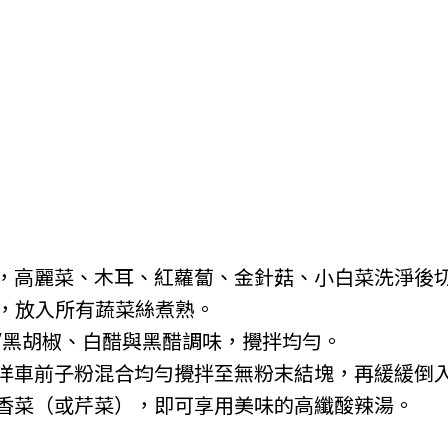
，高麗菜、木耳、紅蘿蔔、金針菇、小白菜洗淨後
 的水，放入所有蔬菜絲煮熟。
/黑胡椒、白醋與黑醋調味，攪拌均勻。
洋車前子粉混合均勻攪拌至無粉末結塊，再緩緩倒
香菜（或芹菜），即可享用美味的高纖酸辣湯。