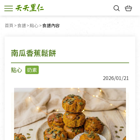
熱門搜尋：
首頁
食譜
點心
目前頁面：
食譜內容
親子活動
幸福節中獎名單
南瓜香蕉鬆餅
點心
奶素
2026/01/21