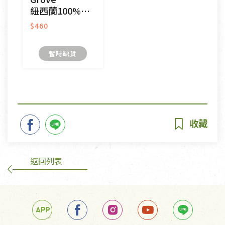
紐西蘭100%頂級冷壓初榨純酪梨油
$460
暫時缺貨
返回列表