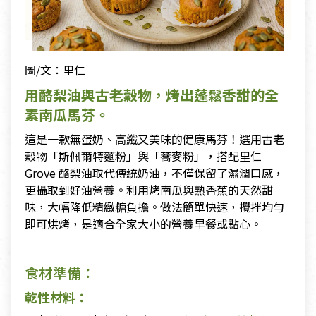
圖/文：里仁
用酪梨油與古老穀物，烤出蓬鬆香甜的全
素南瓜馬芬。
這是一款無蛋奶、高纖又美味的健康馬芬！選用古老
穀物「斯佩爾特麵粉」與「蕎麥粉」，搭配里仁
Grove 酪梨油取代傳統奶油，不僅保留了濕潤口感，
更攝取到好油營養。利用烤南瓜與熟香蕉的天然甜
味，大幅降低精緻糖負擔。做法簡單快速，攪拌均勻
即可烘烤，是適合全家大小的營養早餐或點心。
食材準備：
乾性材料：