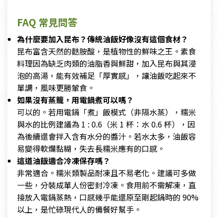
FAQ 常見問答
為什麼要加入昆布？傳統油飯好像沒有這個食材？
昆布富含天然的麩胺酸，是植物性的鮮味之王。素食
料理因為缺乏肉類的油脂香與鮮甜，加入昆布與其浸
泡的高湯，能有效補足「厚實感」，讓油飯吃起來不
單調，風味更勝葷食。
如果沒有蒸籠，用電鍋煮可以嗎？
可以的。若用電鍋「煮」飯模式（非隔水蒸），糯米
與水的比例建議為 1 : 0.6（米 1 杯：水 0.6 杯），因
為後續還會拌入含有水分的醬汁。若水太多，油飯容
易變得軟爛黏糊，失去長糯米應有的口感。
這道油飯適合冷凍保存嗎？
非常適合。糯米類製品耐凍且不易老化。建議可多做
一些，分裝成單人份密封冷凍。食用前不需解凍，直
接放入電鍋蒸熱，口感幾乎能還原至剛起鍋時的 90%
以上，是忙碌現代人的備餐好幫手。