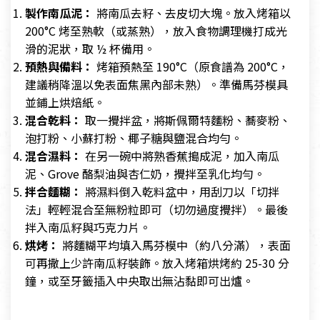
製作南瓜泥：
將南瓜去籽、去皮切大塊。放入烤箱以
200°C 烤至熟軟（或蒸熟），放入食物調理機打成光
滑的泥狀，取 ½ 杯備用。
預熱與備料：
烤箱預熱至 190°C（原食譜為 200°C，
建議稍降溫以免表面焦黑內部未熟）。準備馬芬模具
並鋪上烘焙紙。
混合乾料：
取一攪拌盆，將斯佩爾特麵粉、蕎麥粉、
泡打粉、小蘇打粉、椰子糖與鹽混合均勻。
混合濕料：
在另一碗中將熟香蕉搗成泥，加入南瓜
泥、Grove 酪梨油與杏仁奶，攪拌至乳化均勻。
拌合麵糊：
將濕料倒入乾料盆中，用刮刀以「切拌
法」輕輕混合至無粉粒即可（切勿過度攪拌）。最後
拌入南瓜籽與巧克力片。
烘烤：
將麵糊平均填入馬芬模中（約八分滿），表面
可再撒上少許南瓜籽裝飾。放入烤箱烘烤約 25-30 分
鐘，或至牙籤插入中央取出無沾黏即可出爐。