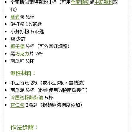
全麥斯佩爾特麵粉 1杯（可用
全麥麵粉
或
中筋麵粉
取
代）
蕎麥
粉 ½杯
泡打粉 1½茶匙
小蘇打粉 ½茶匙
鹽 少許
椰子糖
½杯（可依喜好調整）
黑
巧克力
片 ⅓杯
南瓜籽 ⅓杯
濕性材料：
中型香蕉 2根（或小型3根，需熟透）
南瓜泥 ½杯（約需使用¼顆南瓜製作）
冷壓初榨酪梨油
¼杯
杏仁粉
2湯匙（視麵糊濃稠度添加）
作法步驟：