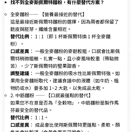
找不到全麥斯佩爾特麵粉，有什麼替代方案？
全麥麵粉—— 【營養最接近的替代】
這是最接近斯佩爾特麵粉的選擇，因為兩者都保留了
麩皮與胚芽，纖維含量相近。
替代比例
： 1 : 1（即 1 杯斯佩爾特換 1 杯全麥麵
粉）。
口感差異
： 一般全麥麵粉的麥麩較粗，口感會比斯佩
爾特稍微粗糙、扎實一點，且小麥風味較重（帶點微
苦），少了斯佩爾特的堅果甜香。
調整建議
： 一般全麥麵粉的吸水性比斯佩爾特強。如
果用全麥麵粉取代，建議食譜中的液體（如牛奶、植
物奶或水）要多加 1~2 大匙，以免成品太乾。
2. 中筋麵粉 —— 【口感最蓬鬆的替代】
如果您不在意是否為「全穀物」，中筋麵粉是製作馬
芬最安全的替代品。
替代比例
： 1 : 1。
口感差異
： 成品會比使用斯佩爾特更蓬鬆、柔軟，顏
色也會比較淺（金黃色而非深褐色）。