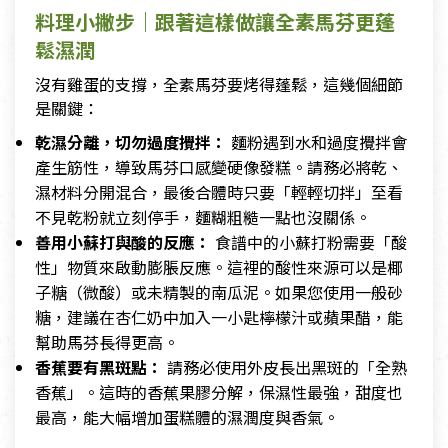
料理小撇步｜跟著這樣做讓全素馬芬更蓬
鬆濕潤
沒有雞蛋的支撐，全素馬芬要烤得蓬鬆，這幾個細節
是關鍵：
乾濕分離，切勿過度攪拌：
麵粉遇到水和過度攪拌會
產生筋性，導致馬芬口感變硬像發糕。請務必將乾、
濕材料分開混合，最後合體時只要「輕輕切拌」至看
不見乾粉就立刻停手，麵糊粗糙一點也沒關係。
善用小蘇打與酸的反應：
食譜中的小蘇打粉需要「酸
性」物質來啟動膨脹反應。這裡的酸性來源可以是椰
子糖（微酸）或未精製的南瓜泥。如果您使用一般砂
糖，建議在杏仁奶中加入一小匙檸檬汁或蘋果醋，能
幫助馬芬長得更高。
香蕉要有黑斑點：
請務必使用外皮長出黑斑的「全熟
香蕉」。這時的香蕉果膠分解，保濕性最強，甜度也
最高，能大幅增加蛋糕體的濕潤度與香氣。