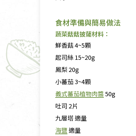
食材準備與簡易做法
蔬菜菇菇披薩材料：
鮮香菇 4~5顆
起司絲 15~20g
鳳梨 20g
小蕃茄 3~4顆
義式蕃茄植物肉醬
50g
吐司 2片
九層塔 適量
海鹽
適量