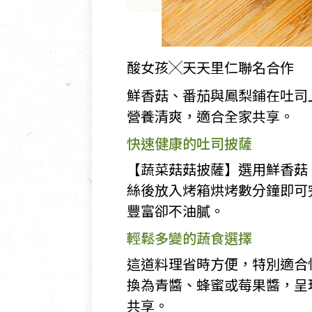
酸女孩╳天天里仁聯名合作
鮮香菇、番茄與鳳梨鋪在吐司
營養清爽，適合全家共享。
快速健康的吐司披薩
【蔬菜菇菇披薩】選用鮮香菇
絲後放入烤箱烘烤數分鐘即可
豐富卻不油膩。
輕鬆多變的蔬食選擇
這道料理省時方便，特別適合
換為青醬、蜂蜜或莓果醬，呈
共享。