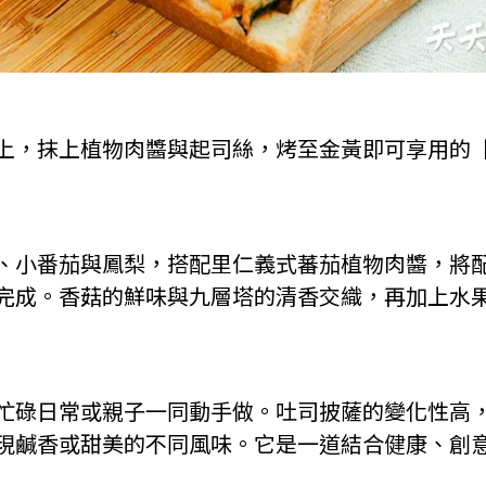
上，抹上植物肉醬與起司絲，烤至金黃即可享用的
、小番茄與鳳梨，搭配里仁義式蕃茄植物肉醬，將
完成。香菇的鮮味與九層塔的清香交織，再加上水
忙碌日常或親子一同動手做。吐司披薩的變化性高
現鹹香或甜美的不同風味。它是一道結合健康、創