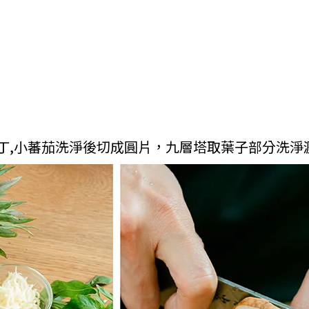
小丁,小蕃茄洗淨後切成圓片，九層塔取葉子部分洗淨