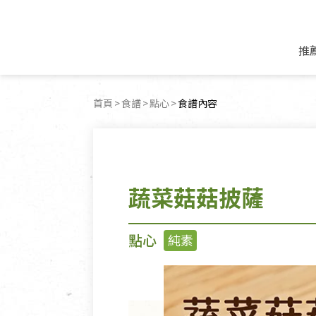
推
米麵/調理食材
好康優惠
飲品/零食
專題文章
首頁
食譜
點心
目前頁面：
食譜內容
米/麵/粉
8月新品優惠
豆漿/優格/植物
農產品與農友
豆麥雜糧種子
8月快閃商品優
果汁/醋飲/飲料
食品與廠商
植物油
中秋禮盒預購
茶/咖啡/花果茶
用品與廠商
不限類別
蔬菜菇菇披薩
乾貨/素料/植物肉
7月惜福愛物
沖調飲/穀麥片
土地與生態
豆腐/天貝/豆製品
6月快閃商品-好
蜂蜜/椰奶
蔬食營養力
調味/醬料/烘焙食材
傳承經典優惠
休閒零食
生活提案
點心
純素
抹醬/果醬
文化好書優惠
堅果/果乾
共好行動
鮮凍蔬果
糖果/巧克力
里仁的努力
居家日用
個人清潔保養