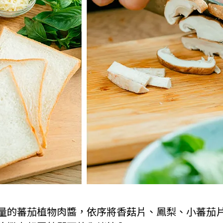
抹適量的蕃茄植物肉醬，依序將香菇片、鳳梨、小蕃茄