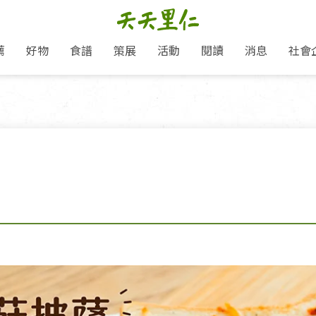
薦
好物
食譜
策展
活動
閱讀
消息
社會
里仁新訊
品牌故事
主題推薦
即食料理/糕點
愛地球,吃蔬食就可以！
主題活動
關注支持
媒體報導
養身保健
里仁七大永續行動
作夥利他 加入水滴會員
會員專屬
奶
里仁動態
中秋送禮推薦
沖泡麵/粥/湯
本土優先
永續飲食
保健食品
里仁為美刊
人才招募
門市資訊
惠
分店動態
超值好物特惠
熟食料理/調理包
減塑微革命
淨塑行動
養身食品/飲
產品/有機蔬果把關
「里仁誠食市集」永續新體驗
產品推薦
產品動態
飲品
熱銷人氣產品推薦
包子饅頭/麵點
少或無添加
主食
生態保育
沙拉
中藥食材/調
點心
大事記
減塑 一起來！
經典必買推薦
粽子/蘿蔔糕/年糕
友善耕作
公益支持
酵素
里仁聯名卡
綠色保育-我們的田, 牠們的家
評延長優惠
史瓦帝尼文化節
素鬆/醬菜
支持弱勢
獲獎肯定
理念桌布下載
里仁「史瓦帝尼文化節」
甜品/冰品
綠色保育
聯名合作
加入會員
麵包/糕點
永續飲食
湯品
衣飾鞋包
圖書/宗教文