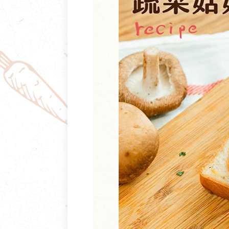
清潔/防蟲/薰香
臉部清潔/保養
餐具食器
臉部彩妝
廚房用具/家電/家飾
牙膏/牙刷/漱口
寢具織品
洗髮/潤髮/染髮
身體清潔/保養
個人用品