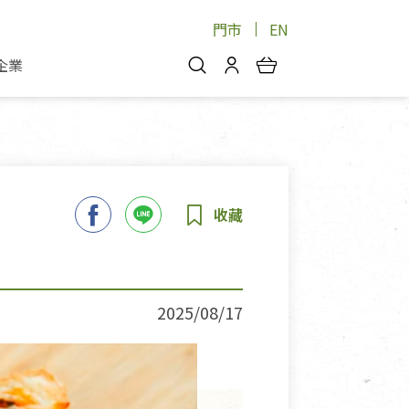
門市
EN
企業
你好，歡迎光臨！
安心蔬果
會員中心
蔬果箱/禮盒
物
我的優惠券
品
芽菜/菇
理包
醬料
消費紀錄查詢
個人資料管理
產品追蹤
2025/08/17
好文收藏
登入/註冊
物
寵物專區