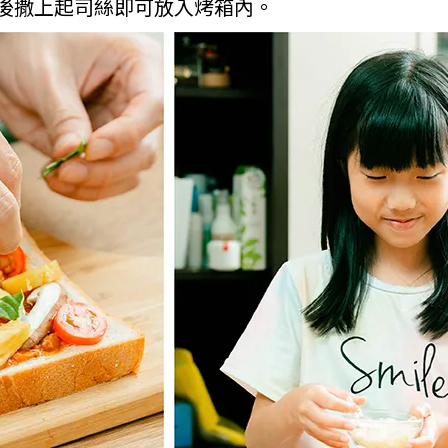
後撒上起司絲即可放入烤箱內。