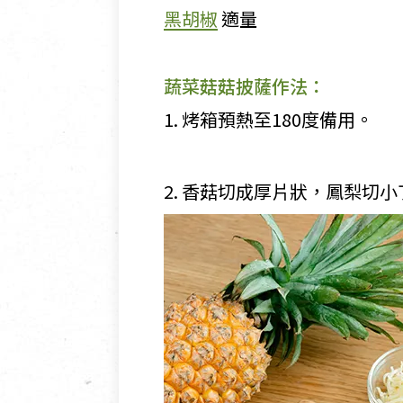
黑胡椒
適量
蔬菜菇菇披薩作法：
1. 烤箱預熱至180度備用。
2. 香菇切成厚片狀，鳳梨切