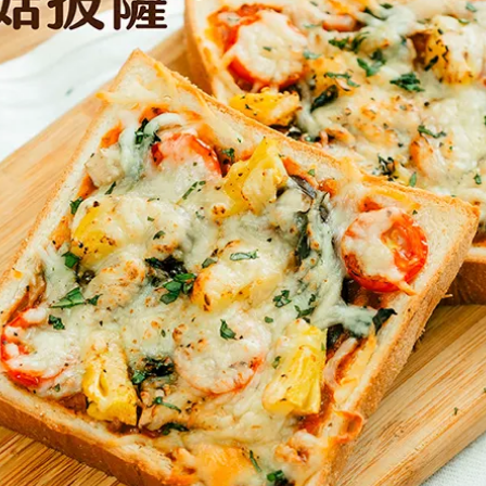
女裝
佛儒書籍
女內著居家
廣論/備覽手
水
男裝
敬經帛/書套
男內著居家
影音/圖書
毛巾/浴巾/手帕
文具禮品/禮
鞋襪
燈/燃燈油
帽/口罩/配件/包包
香
嬰幼/兒童
供具/修持用
居士服