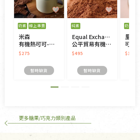
不適用七天鑑賞期商品：
以數位或電磁紀錄形式儲存之商品、易於變質或損壞
之商品、以及性質上無法或不適合退換之商品：如
奶素
線上專賣
純素
奶素
CD、VCD、DVD、電腦軟體，若產品瑕疵無法讀取僅
米森
Equal Exchange
里仁
接受原片換新。
有機熱可可-黑巧克力
公平貿易有機純可可粉
可可
衣飾鞋類-如T恤，如於送達後水洗或污損者。
美容保養用品、內衣褲、襪子、口罩等私人消耗性產
$275
$495
$15
品，一經拆封使用，恕無法退貨。
內衣褲、襪子、口罩個人衛生用品除商品本身有瑕疵
暫時缺貨
暫時缺貨
外,依據《通訊交易解除權合理例外情事適用準
則》, 恕無法退貨。
有標示不接受退貨的優惠商品與蔬菜箱，不接受退
換，但若為商品本身或運送過程中所造成的瑕疵，則
不在此限。
更多糖果/巧克力類別產品
訂購手抄稿退貨需知：
手抄稿進行退貨時，請務必保持原包裝方式及使用原
箱退回。