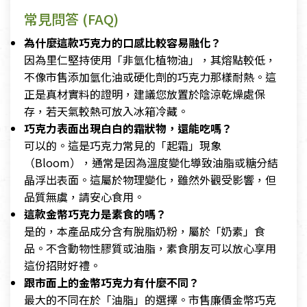
常見問答 (FAQ)
為什麼這款巧克力的口感比較容易融化？
因為里仁堅持使用「非氫化植物油」，其熔點較低，
不像市售添加氫化油或硬化劑的巧克力那樣耐熱。這
正是真材實料的證明，建議您放置於陰涼乾燥處保
存，若天氣較熱可放入冰箱冷藏。
巧克力表面出現白白的霜狀物，還能吃嗎？
可以的。這是巧克力常見的「起霜」現象
（Bloom），通常是因為溫度變化導致油脂或糖分結
晶浮出表面。這屬於物理變化，雖然外觀受影響，但
品質無虞，請安心食用。
這款金幣巧克力是素食的嗎？
是的，本產品成分含有脫脂奶粉，屬於「奶素」食
品。不含動物性膠質或油脂，素食朋友可以放心享用
這份招財好禮。
跟市面上的金幣巧克力有什麼不同？
最大的不同在於「油脂」的選擇。市售廉價金幣巧克