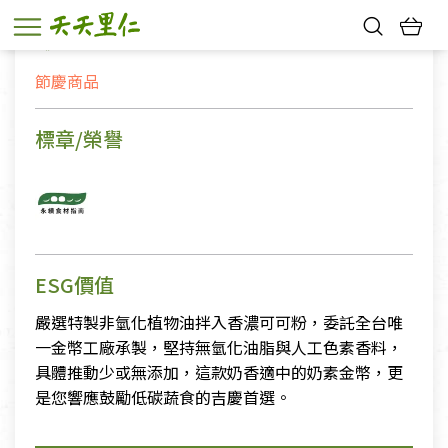
數量
60件成箱出貨
熱門搜尋：
節慶商品
親子活動
幸福節中獎名單
標章/榮譽
ESG價值
嚴選特製非氫化植物油拌入香濃可可粉，委託全台唯
一金幣工廠承製，堅持無氫化油脂與人工色素香料，
具體推動少或無添加，這款奶香適中的奶素金幣，更
是您響應鼓勵低碳蔬食的吉慶首選。