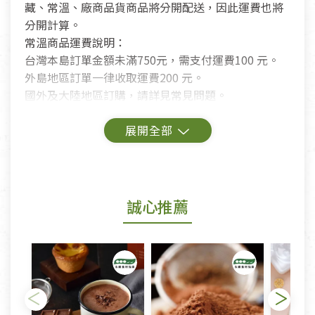
藏、常溫、廠商品貨商品將分開配送，因此運費也將
分開計算。
常溫商品運費說明：
台灣本島訂單金額未滿750元，需支付運費100 元。
外島地區訂單一律收取運費200 元。
國外及大陸地區訂購，請詳見常見問題。
鑑賞期商品說明：
商品包裝外觀樣式色澤以實際出貨為準。
若商品發生新品瑕疵，可申請更換新品。
誠心推薦
若您購買的商品有下列「不適用七天鑑賞期商品」情
形者，除商品瑕疵以外，恕不接受退換貨.
依消保法之規定提供該商品七天免費鑑賞期(含例假
日)的服務，原則上若商品未經使用或被汙損(除商品
瑕疵)，一般皆可申請退換貨。