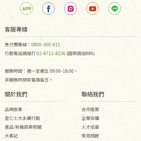
若未保持原包裝方式或未使用原箱退回，導致書籍有
任何折損、磨損、污損或凹角，將不接受退貨，也不
予以退費。
不接受退貨之手抄稿，為敬重法寶故，里仁網購無法
客服專線
代為結緣處理等。 若需將手抄稿寄還給消費者，因而
產生的運費100元/箱將由消費者負擔。
免付費專線：
0800-300-011
行動電話請撥打
02-8712-8236
(國際請加886)
服務時間：週一至週五 09:00-18:00。
非服務時間來電請留言。
關於我們
聯絡我們
品牌故事
合作提案
里仁七大永續行動
企業採購
產品/有機蔬果把關
人才招募
大事記
常見問題