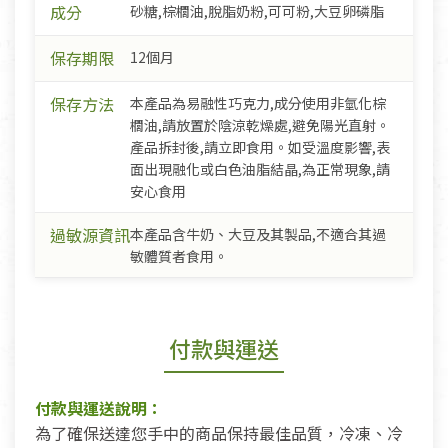
成分
砂糖,棕櫚油,脫脂奶粉,可可粉,大豆卵磷脂
保存期限
12個月
保存方法
本產品為易融性巧克力,成分使用非氫化棕
櫚油,請放置於陰涼乾燥處,避免陽光直射。
產品拆封後,請立即食用。如受溫度影響,表
面出現融化或白色油脂結晶,為正常現象,請
安心食用
過敏源資訊
本產品含牛奶、大豆及其製品,不適合其過
敏體質者食用。
付款與運送
付款與運送說明：
為了確保送達您手中的商品保持最佳品質，冷凍、冷