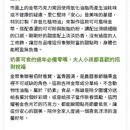
市面上的金幣巧克力常因使用氫化油脂而產生油耗味
或不健康的疑慮。里仁堅持「安心」是美味的基礎，
特別訂製「非氫化植物油」來製作這款可可風味金
幣。搭配香濃的可可粉與脫脂奶粉，調配出滑順細緻
的口感。剛剛好的甜度配上淡淡奶香，沒有過度的人
工修飾，讓您在品嚐這份象徵財富的甜點時，身體也
能輕盈無負擔。
奶素可食的過年必備零嘴，大人小孩都喜歡的招
財祝福
金幣象徵著招財進寶、富貴圓滿，是農曆春節糖果盒
裡不可或缺的角色。這款吉祥金幣成分單純，不含動
物性油脂，屬於「奶素」食品。無論是除夕圍爐分送
給長輩討個好彩頭，或是給孩子當作新春獎勵，這閃
耀著金色光芒的巧克力，都能瞬間點亮節慶氣氛。讓
這份安心的甜美，陪伴全家人度過一個喜氣洋洋的溫
馨好年。