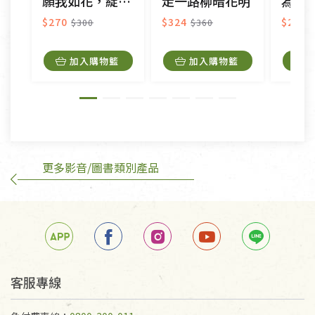
願我如花，綻放於你心
走一路柳暗花明
為你降一
衣飾鞋類-如T恤，如於送達後水洗或污損者。
美容保養用品、內衣褲、襪子、口罩等私人消耗性產
$270
$324
$270
$300
$360
品，一經拆封使用，恕無法退貨。
內衣褲、襪子、口罩個人衛生用品除商品本身有瑕疵
加入購物籃
加入購物籃
外,依據《通訊交易解除權合理例外情事適用準
則》, 恕無法退貨。
有標示不接受退貨的優惠商品與蔬菜箱，不接受退
換，但若為商品本身或運送過程中所造成的瑕疵，則
不在此限。
更多影音/圖書類別產品
訂購手抄稿退貨需知：
手抄稿進行退貨時，請務必保持原包裝方式及使用原
箱退回。
若未保持原包裝方式或未使用原箱退回，導致書籍有
任何折損、磨損、污損或凹角，將不接受退貨，也不
予以退費。
不接受退貨之手抄稿，為敬重法寶故，里仁網購無法
客服專線
代為結緣處理等。 若需將手抄稿寄還給消費者，因而
產生的運費100元/箱將由消費者負擔。