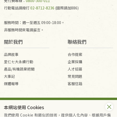
免付費專線：
0800-300-011
行動電話請撥打
02-8712-8236
(國際請加886)
服務時間：週一至週五 09:00-18:00。
非服務時間來電請留言。
關於我們
聯絡我們
品牌故事
合作提案
里仁七大永續行動
企業採購
產品/有機蔬果把關
人才招募
大事記
常見問題
媒體報導
客服信箱
會員服務條款
隱私權政策
本網站使用 Cookies
Copyright © 2026 里仁事業股份有限公司(統編：16301262) /
里仁網購股份有限公司(統編：25149752)
我們使用 Cookie 和類似的技術，提供個人化內容、根據用戶偏