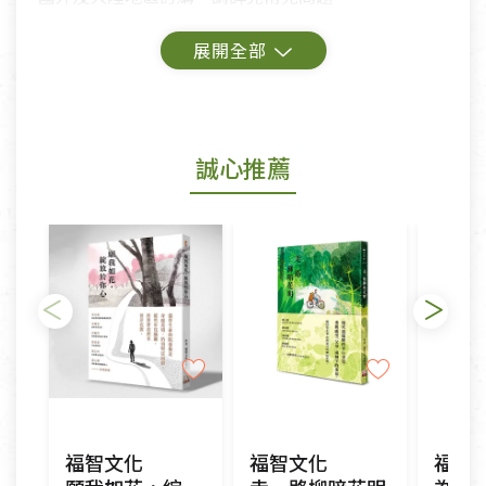
鑑賞期商品說明：
商品包裝外觀樣式色澤以實際出貨為準。
若商品發生新品瑕疵，可申請更換新品。
誠心推薦
若您購買的商品有下列「不適用七天鑑賞期商品」情
形者，除商品瑕疵以外，恕不接受退換貨.
依消保法之規定提供該商品七天免費鑑賞期(含例假
日)的服務，原則上若商品未經使用或被汙損(除商品
瑕疵)，一般皆可申請退換貨。
不適用七天鑑賞期商品：
以數位或電磁紀錄形式儲存之商品、易於變質或損壞
之商品、以及性質上無法或不適合退換之商品：如
CD、VCD、DVD、電腦軟體，若產品瑕疵無法讀取僅
福智文化
福智文化
福智
接受原片換新。