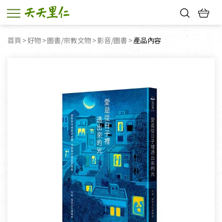
熱門搜尋：
首頁
好物
圖書/宗教文物
影音/圖書
目前頁面：
產品內容
親子活動
幸福節中獎名單