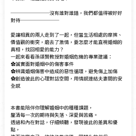
​────────沒有誰對誰錯，我們都值得被好好
對待────────
​愛讓相異的兩人走到了一起，但當生活相處的摩擦、
價值觀的衝突，磨去了激情，要怎麼才能直視婚姻的
真相，找回相愛的能力？
​一起來看看孫頌賢教授對婚姻危機的專業建議：
​✿誠實面對婚姻中的傷害事件
​✿辨識婚姻傷害中造成的惡性循環，避免傷上加傷
​✿創造彼此的心理對話空間，用情感連結夫妻間的安
全感
​本書能陪伴你理解婚姻中的種種課題，
​釐清每一次的期待與失落、深愛與苦痛。
​透過和內在對話，仔細傾聽，發現彼此的差異和優
點，