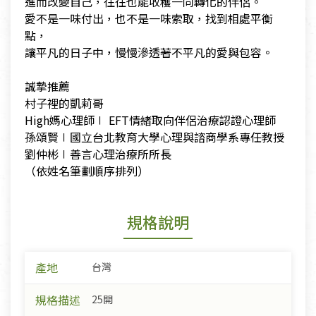
​進而改變自己，往往也能收穫一同轉化的伴侶。
​愛不是一味付出，也不是一味索取，找到相處平衡
點，
​讓平凡的日子中，慢慢滲透著不平凡的愛與包容。
​誠摯推薦
​村子裡的凱莉哥
​High媽心理師∣ EFT情緒取向伴侶治療認證心理師
​孫頌賢∣國立台北教育大學心理與諮商學系專任教授
​劉仲彬∣善言心理治療所所長
​（依姓名筆劃順序排列）
規格說明
產地
台灣
規格描述
25開