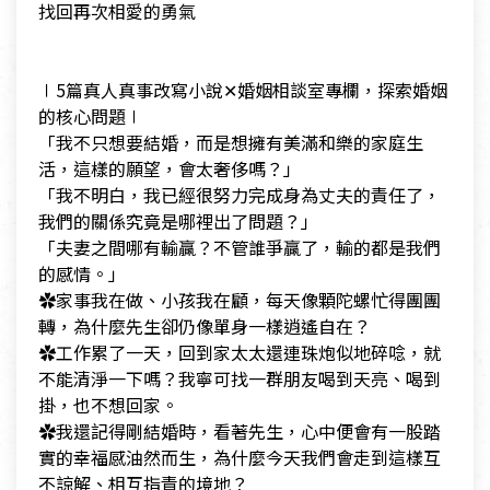
​找回再次相愛的勇氣
​
​∣5篇真人真事改寫小說✕婚姻相談室專欄，探索婚姻
的核心問題∣
​「我不只想要結婚，而是想擁有美滿和樂的家庭生
活，這樣的願望，會太奢侈嗎？」
​「我不明白，我已經很努力完成身為丈夫的責任了，
我們的關係究竟是哪裡出了問題？」
​「夫妻之間哪有輸贏？不管誰爭贏了，輸的都是我們
的感情。」
​✿家事我在做、小孩我在顧，每天像顆陀螺忙得團團
轉，為什麼先生卻仍像單身一樣逍遙自在？
​✿工作累了一天，回到家太太還連珠炮似地碎唸，就
不能清淨一下嗎？我寧可找一群朋友喝到天亮、喝到
掛，也不想回家。
​✿我還記得剛結婚時，看著先生，心中便會有一股踏
實的幸福感油然而生，為什麼今天我們會走到這樣互
不諒解、相互指責的境地？