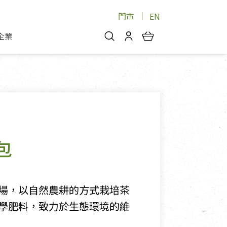
門市
EN
企業
你好，歡迎光臨！
安心蔬果
會員中心
蔬果箱/禮盒
物
我的優惠券
品
芽菜/菇
理包
醬料
消費紀錄查詢
包
個人資料管理
產品追蹤
好文收藏
場，以自然農耕的方式栽培茶
登入/註冊
學肥料，致力於生態環境的維
物
寵物專區