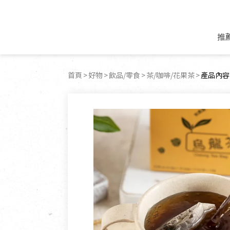
推
米麵/調理食材
好康優惠
飲品/零食
專題文章
首頁
好物
飲品/零食
茶/咖啡/花果茶
目前頁面
產品內容
米/麵/粉
8月新品優惠
豆漿/優格/植物
農產品與農友
豆麥雜糧種子
8月快閃商品優
果汁/醋飲/飲料
食品與廠商
植物油
中秋禮盒預購
茶/咖啡/花果茶
用品與廠商
不限類別
乾貨/素料/植物肉
7月惜福愛物
沖調飲/穀麥片
土地與生態
豆腐/天貝/豆製品
6月快閃商品-好
蜂蜜/椰奶
蔬食營養力
調味/醬料/烘焙食材
傳承經典優惠
休閒零食
生活提案
抹醬/果醬
文化好書優惠
堅果/果乾
共好行動
鮮凍蔬果
糖果/巧克力
里仁的努力
居家日用
個人清潔保養