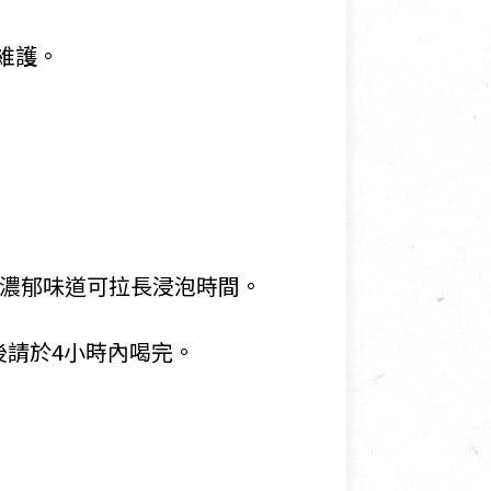
維護。
喜歡濃郁味道可拉長浸泡時間。
後請於4小時內喝完。