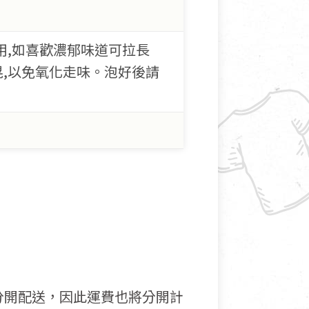
飲用,如喜歡濃郁味道可拉長
搖晃,以免氧化走味。泡好後請
分開配送，因此運費也將分開計