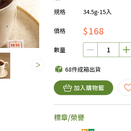
規格
34.5g-15入
女裝
佛儒書籍
女內著居家
廣論/備覽手
$168
水
男裝
敬經帛/書套
價格
男內著居家
影音/圖書
毛巾/浴巾/手帕
文具禮品/禮
數量
鞋襪
燈/燃燈油
帽/口罩/配件/包包
香
68件成箱出貨
嬰幼/兒童
供具/修持用
居士服
加入購物籃
標章/榮譽