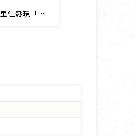
農產品與農友
【綠色保育】來里仁發現「綠」食力，為動物「留」生機！
品一口土地的芳