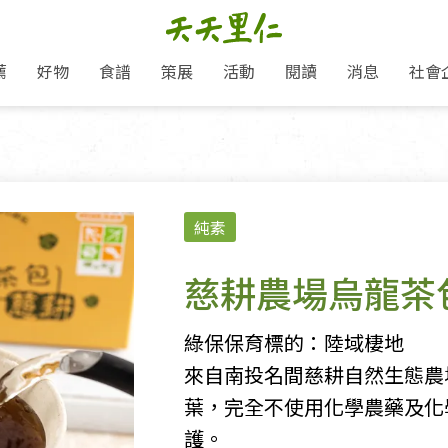
薦
好物
食譜
策展
活動
閱讀
消息
社會
里仁新訊
品牌故事
主題推薦
即食料理/糕點
愛地球,吃蔬食就可以！
主題活動
關注支持
媒體報導
養身保健
：
里仁七大永續行動
作夥利他 加入水滴會員
會員專屬
奶
里仁動態
中秋送禮推薦
沖泡麵/粥/湯
本土優先
永續飲食
保健食品
里仁為美刊
人才招募
門市資訊
惠
分店動態
超值好物特惠
熟食料理/調理包
減塑微革命
淨塑行動
養身食品/飲
產品/有機蔬果把關
「里仁誠食市集」永續新體驗
產品推薦
純素
產品動態
飲品
熱銷人氣產品推薦
包子饅頭/麵點
少或無添加
主食
生態保育
沙拉
中藥食材/調
點心
大事記
減塑 一起來！
經典必買推薦
粽子/蘿蔔糕/年糕
友善耕作
公益支持
酵素
慈耕農場烏龍茶
里仁聯名卡
綠色保育-我們的田, 牠們的家
評延長優惠
史瓦帝尼文化節
素鬆/醬菜
支持弱勢
獲獎肯定
理念桌布下載
里仁「史瓦帝尼文化節」
甜品/冰品
綠色保育
聯名合作
綠保保育標的：陸域棲地
加入會員
麵包/糕點
永續飲食
來自南投名間慈耕自然生態農
湯品
葉，完全不使用化學農藥及化
護。
衣飾鞋包
圖書/宗教文