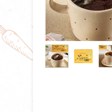
清潔/防蟲/薰香
臉部清潔/保養
餐具食器
臉部彩妝
廚房用具/家電/家飾
牙膏/牙刷/漱口
寢具織品
洗髮/潤髮/染髮
身體清潔/保養
個人用品