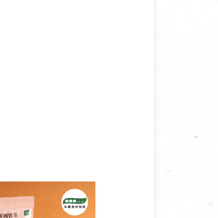
接受退換貨.
使用或被汙損(除商品瑕疵)，