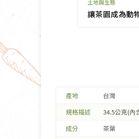
土地與生態
產地
台灣
規格描述
34.5公克(內
成分
茶葉