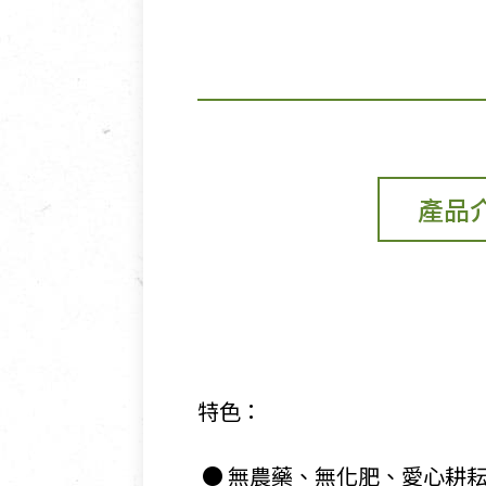
產品
特色：
​ ● 無農藥、無化肥、愛心耕