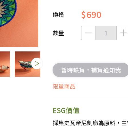
女裝
佛儒書籍
$690
價格
女內著居家
廣論/備覽手
水
男裝
敬經帛/書套
數量
男內著居家
影音/圖書
毛巾/浴巾/手帕
文具禮品/禮
鞋襪
燈/燃燈油
帽/口罩/配件/包包
香
暫時缺貨，補貨通知我
嬰幼/兒童
供具/修持用
居士服
限量商品
ESG價值
採集史瓦帝尼劍麻為原料，由