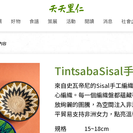
薦
好物
食譜
策展
活動
閱讀
消息
社會
里仁新訊
品牌故事
主題推薦
即食料理/糕點
地球超載日：守護地球從生活
主題活動
關注支持
媒體報導
養身保健
頁面：
內容
選擇開始
里仁七大永續行動
會員專屬
奶
里仁動態
中秋送禮推薦
沖泡麵/粥/湯
本土優先
永續飲食
保健食品
里仁為美刊
愛地球,吃蔬食就可以！
人才招募
門市資訊
惠
分店動態
超值好物特惠
熟食料理/調理包
減塑微革命
淨塑行動
養身食品/飲
產品/有機蔬果把關
產品推薦
TintsabaSis
作夥利他 加入水滴會員
產品動態
飲品
熱銷人氣產品推薦
包子饅頭/麵點
少或無添加
主食
生態保育
沙拉
中藥食材/調
點心
大事記
經典必買推薦
粽子/蘿蔔糕/年糕
友善耕作
公益支持
酵素
「里仁誠食市集」永續新體驗
來自史瓦帝尼的Sisal手工
里仁聯名卡
評延長優惠
史瓦帝尼文化節
素鬆/醬菜
支持弱勢
獲獎肯定
減塑 一起來！
心編織。每一個編織盤都蘊藏
理念桌布下載
甜品/冰品
綠色保育
聯名合作
放絢麗的圖騰，為空間注入非
綠色保育-我們的田, 牠們的家
加入會員
麵包/糕點
永續飲食
平貿易支持非洲女力，點亮溫
里仁「史瓦帝尼文化節」
湯品
規格
15~18cm
衣飾鞋包
圖書/宗教文