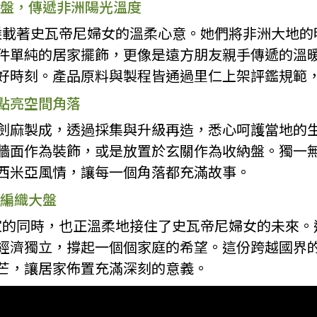
編織盤，傳遞非洲陽光溫度
，都乘載著史瓦帝尼婦女的溫柔心意。她們將非洲大地
件單純的居家擺飾，更像是遠方朋友親手傳遞的溫
好時刻。產品原料與製程皆通過里仁上架評鑑規範
點亮空間角落
劍麻製成，透過採集與升級再造，悉心呵護當地的
牆面作為裝飾，或是放置於玄關作為收納盤。獨一
西米亞風情，讓每一個角落都充滿故事。
工編織大盤
帶回家的同時，也正溫柔地接住了史瓦帝尼婦女的未來
經濟獨立，撐起一個個家庭的希望。這份跨越國界
芒，讓居家佈置充滿深刻的意義。