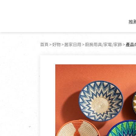
推
米麵/調理食材
好康優惠
飲品/零食
專題文章
首頁
好物
居家日用
廚房用具/家電/家飾
目前
產品
米/麵/粉
8月新品優惠
豆漿/優格/植物
農產品與農友
豆麥雜糧種子
8月快閃商品優
果汁/醋飲/飲料
食品與廠商
植物油
中秋禮盒預購
茶/咖啡/花果茶
用品與廠商
不限類別
乾貨/素料/植物肉
7月惜福愛物
沖調飲/穀麥片
土地與生態
豆腐/天貝/豆製品
6月快閃商品-好
蜂蜜/椰奶
蔬食營養力
調味/醬料/烘焙食材
傳承經典優惠
休閒零食
生活提案
抹醬/果醬
文化好書優惠
堅果/果乾
共好行動
鮮凍蔬果
糖果/巧克力
里仁的努力
居家日用
個人清潔保養