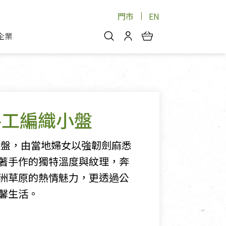
門市
EN
企業
你好，歡迎光臨！
安心蔬果
會員中心
蔬果箱/禮盒
物
我的優惠券
品
芽菜/菇
al手工編織小盤
理包
醬料
消費紀錄查詢
個人資料管理
編織盤，由當地婦女以強韌劍麻悉
產品追蹤
著手作的獨特溫度與紋理，奔
洲草原的熱情魅力，更透過公
好文收藏
馨生活。
登入/註冊
物
寵物專區