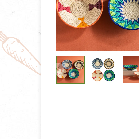
清潔/防蟲/薰香
臉部清潔/保養
餐具食器
臉部彩妝
廚房用具/家電/家飾
牙膏/牙刷/漱口
寢具織品
洗髮/潤髮/染髮
身體清潔/保養
個人用品