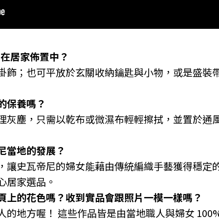
用在居家佈置中？
掛飾；也可平放於玄關收納鑰匙與小物，或是盛裝
的保養嗎？
理灰塵，只需以乾布或微濕布輕輕擦拭，並置於通
尼當地的發展？
，讓史瓦帝尼的婦女能藉由傳統編織手藝獲得穩定
心居家選品。
頁上的花色嗎？收到實品會跟照片一模一樣嗎？
的地方喔！ 這些作品皆是由當地職人與婦女 100