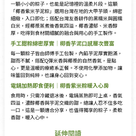
一顆小小的粽子，也能是記憶裡的溫柔片段。這顆
「椰香紫米芋泥粽」選用台灣在地的大甲芋頭，綿密
細緻，入口即化；搭配台灣友善耕作的黑糯米與圓糯
白米，經椰漿蒸煮後香氣四溢，椰香濃郁、米香醇
厚，吃得到食材間細膩的融合與用心的手工製作。
手工甜粽綿密厚實｜椰香芋泥口感層次豐富
每一顆粽子皆由師傅手工包製，內餡芋泥厚實飽滿，
甜而不膩，搭配Q彈米香與椰漿的自然香氣，是點
心，更是溫暖的療癒系正餐。不使用化學添加物，讓
味蕾回到純粹，也讓身心回到安心。
電鍋加熱即食便利｜椰香紫米粽暖入心房
食用時，只需冷藏退冰後，電鍋蒸熟即可上桌，香氣
四溢，濃醇椰香與芋泥交織的甜，總讓人忍不住多吃
一口。這是一顆適合分享，也值得獨享的粽子，柔軟
香甜，暖入心中。
延伸閱讀