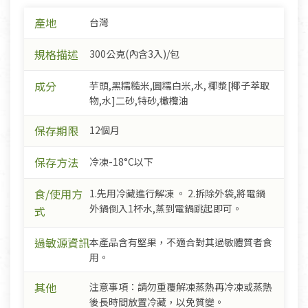
產地
台灣
規格描述
300公克(內含3入)/包
成分
芋頭,黑糯糙米,圓糯白米,水, 椰漿[椰子萃取
物,水]二砂,特砂,橄欖油
保存期限
12個月
保存方法
冷凍-18°C以下
食/使用方
1.先用冷藏進行解凍 。 2.拆除外袋,將電鍋
外鍋倒入1杯水,蒸到電鍋跳起即可。
式
過敏源資訊
本產品含有堅果，不適合對其過敏體質者食
用。
其他
注意事項：請勿重覆解凍蒸熱再冷凍或蒸熱
後長時間放置冷藏，以免質變。