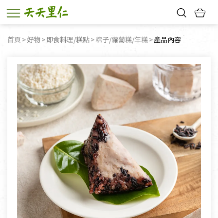
熱門搜尋：
首頁
好物
即食料理/糕點
粽子/蘿蔔糕/年糕
目前頁面：
產品內容
親子活動
幸福節中獎名單