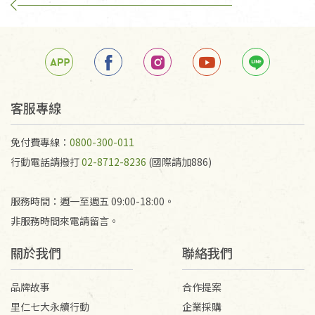
若商品發生新品瑕疵，可申請更換新品。
若您購買的商品有下列「不適用七天鑑賞期商品」情
形者，除商品瑕疵以外，恕不接受退換貨.
依消保法之規定提供該商品七天免費鑑賞期(含例假
日)的服務，原則上若商品未經使用或被汙損(除商品
瑕疵)，一般皆可申請退換貨。
客服專線
不適用七天鑑賞期商品：
免付費專線：
0800-300-011
以數位或電磁紀錄形式儲存之商品、易於變質或損壞
行動電話請撥打
02-8712-8236
(國際請加886)
之商品、以及性質上無法或不適合退換之商品：如
CD、VCD、DVD、電腦軟體，若產品瑕疵無法讀取僅
服務時間：週一至週五 09:00-18:00。
接受原片換新。
非服務時間來電請留言。
衣飾鞋類-如T恤，如於送達後水洗或污損者。
美容保養用品、內衣褲、襪子、口罩等私人消耗性產
關於我們
聯絡我們
品，一經拆封使用，恕無法退貨。
內衣褲、襪子、口罩個人衛生用品除商品本身有瑕疵
品牌故事
合作提案
外,依據《通訊交易解除權合理例外情事適用準
里仁七大永續行動
企業採購