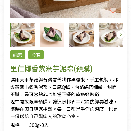
純素
冷凍
里仁椰香紫米芋泥粽(預購)
選用大甲芋頭與台灣友善耕作黑糯米，手工包製，椰
漿蒸煮出椰香濃郁、口感Q彈，內餡綿密細緻，甜而
不膩，是可當點心也能當正餐的療癒好味道。
現在開放限量預購，讓這份椰香芋泥粽的經典滋味，
準時在節日與您相聚。每一口都是手作的溫度，也是
一份送給自己與家人的甜蜜心意。
規格
300g-3入