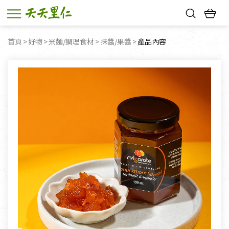
熱門搜尋：
首頁
好物
米麵/調理食材
抹醬/果醬
目前頁面：
產品內容
親子活動
幸福節中獎名單