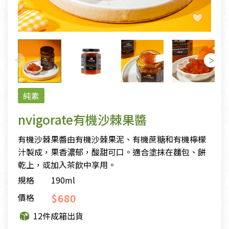
純素
nvigorate有機沙棘果醬
有機沙棘果醬由有機沙棘果泥、有機蔗糖和有機檸檬
汁製成，果香濃郁，酸甜可口。適合塗抹在麵包、餅
乾上，或加入茶飲中享用。
規格
190ml
$680
價格
12件成箱出貨