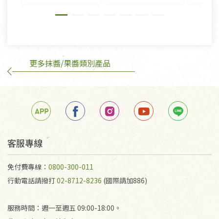
則》, 恕無法退貨。
有標示不接受退貨的優惠商品與蔬菜箱，不接受退
換，但若為商品本身或運送過程中所造成的瑕疵，則
不在此限。
更多抹醬/果醬類別產品
訂購手抄稿退貨需知：
手抄稿進行退貨時，請務必保持原包裝方式及使用原
箱退回。
若未保持原包裝方式或未使用原箱退回，導致書籍有
任何折損、磨損、污損或凹角，將不接受退貨，也不
予以退費。
不接受退貨之手抄稿，為敬重法寶故，里仁網購無法
客服專線
代為結緣處理等。 若需將手抄稿寄還給消費者，因而
產生的運費100元/箱將由消費者負擔。
免付費專線：
0800-300-011
行動電話請撥打
02-8712-8236
(國際請加886)
服務時間：週一至週五 09:00-18:00。