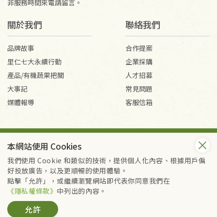
非服務時間來電請留言。
關於我們
聯絡我們
品牌故事
合作提案
里仁七大永續行動
企業採購
產品/有機蔬果把關
人才招募
大事記
常見問題
媒體報導
客服信箱
會員服務條款
隱私權政策
本網站使用 Cookies
Copyright © 2026 里仁事業股份有限公司(統編：16301262) /
里仁網購股份有限公司(統編：25149752)
我們使用 Cookie 和類似的技術，提供個人化內容、根據用戶偏
All Rights Reserved.
好投放廣告，以及更順暢的使用體驗。
點擊「允許」，或繼續瀏覽網站即代表你同意我們在
《隱私權條款》
中列出的內容。
允許