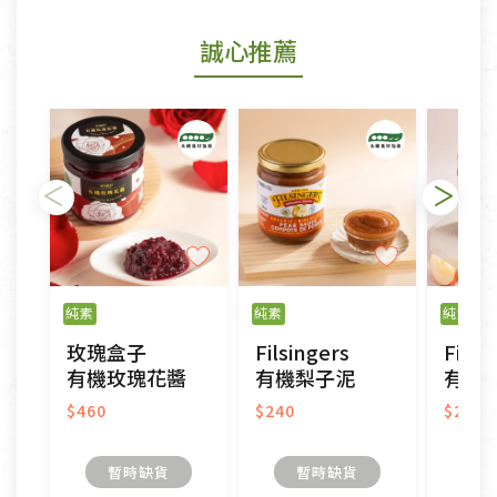
若商品發生新品瑕疵，可申請更換新品。
誠心推薦
若您購買的商品有下列「不適用七天鑑賞期商品」情
形者，除商品瑕疵以外，恕不接受退換貨.
依消保法之規定提供該商品七天免費鑑賞期(含例假
日)的服務，原則上若商品未經使用或被汙損(除商品
瑕疵)，一般皆可申請退換貨。
不適用七天鑑賞期商品：
以數位或電磁紀錄形式儲存之商品、易於變質或損壞
之商品、以及性質上無法或不適合退換之商品：如
純素
純素
純素
CD、VCD、DVD、電腦軟體，若產品瑕疵無法讀取僅
玫瑰盒子
Filsingers
Filsi
接受原片換新。
有機玫瑰花醬
有機梨子泥
有機
衣飾鞋類-如T恤，如於送達後水洗或污損者。
美容保養用品、內衣褲、襪子、口罩等私人消耗性產
$460
$240
$240
品，一經拆封使用，恕無法退貨。
內衣褲、襪子、口罩個人衛生用品除商品本身有瑕疵
暫時缺貨
暫時缺貨
外,依據《通訊交易解除權合理例外情事適用準