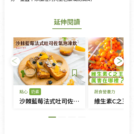
延伸閱讀
點心
奶素
蔬食營養力
沙棘藍莓法式吐司佐蜂蜜檸檬氣泡飲