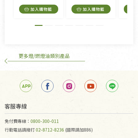
內衣褲、襪子、口罩個人衛生用品除商品本身有瑕疵
加入購物籃
加入購物籃
外,依據《通訊交易解除權合理例外情事適用準
則》, 恕無法退貨。
有標示不接受退貨的優惠商品與蔬菜箱，不接受退
換，但若為商品本身或運送過程中所造成的瑕疵，則
不在此限。
更多燈/燃燈油類別產品
訂購手抄稿退貨需知：
手抄稿進行退貨時，請務必保持原包裝方式及使用原
箱退回。
若未保持原包裝方式或未使用原箱退回，導致書籍有
任何折損、磨損、污損或凹角，將不接受退貨，也不
予以退費。
不接受退貨之手抄稿，為敬重法寶故，里仁網購無法
客服專線
代為結緣處理等。 若需將手抄稿寄還給消費者，因而
產生的運費100元/箱將由消費者負擔。
免付費專線：
0800-300-011
行動電話請撥打
02-8712-8236
(國際請加886)