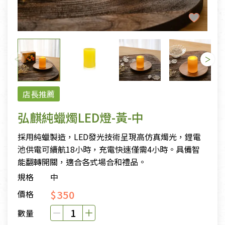
店長推薦
弘麒純蠟燭LED燈-黃-中
採用純蠟製造，LED發光技術呈現高仿真燭光，鋰電
池供電可續航18小時，充電快速僅需4小時。具備智
能翻轉開關，適合各式場合和禮品。
規格
中
$350
價格
數量