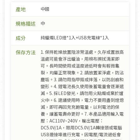
產地
中國
規格描述
中
成分
純蠟燭LED燈*1入+USB充電線*1入
保存方法
1. 保持乾燥放置陰涼常溫處。久存或置放高
溫處可能會浮出蠟油，用棉布擦拭清潔即
可。長時間使用或溫度過低時會有輕微龜
裂，均屬正常現象。2. 請放置潔淨處，防沾
塵垢。3. 請勿用指甲摳或摔落，以防刮痕和
變形。4. 鋰電池長久使用後蓄電量會逐漸遞
減。5. 採LED發光，請勿用火點燭或棄於爐
火中。6. 建議使用時，電力不要用盡到燈熄
滅，即可再回充充飽電量，以利電池的保
養，讓蓄電壽命更好。7. 本產品適用輸入電
壓：AC110V~240V，輸出電壓：
DC5.0V/1A，限用DC5.0V/1A轉接頭或電腦
USB連接埠進行充電。因電壓/電流過低會