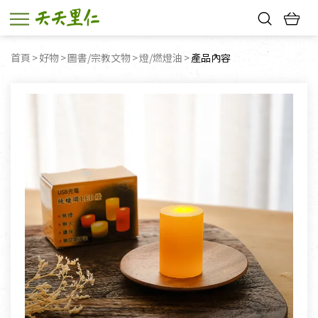
熱門搜尋：
首頁
好物
圖書/宗教文物
燈/燃燈油
目前頁面：
產品內容
親子活動
幸福節中獎名單