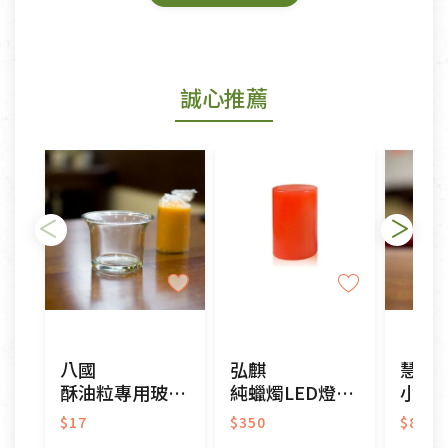
鑑賞期商品說明：
商品包裝外觀樣式色澤以實際出貨為準。
若商品發生新品瑕疵，可申請更換新品。
誠心推薦
若您購買的商品有下列「不適用七天鑑賞期商品」情
形者，除商品瑕疵以外，恕不接受退換貨.
依消保法之規定提供該商品七天免費鑑賞期(含例假
日)的服務，原則上若商品未經使用或被汙損(除商品
瑕疵)，一般皆可申請退換貨。
不適用七天鑑賞期商品：
以數位或電磁紀錄形式儲存之商品、易於變質或損壞
之商品、以及性質上無法或不適合退換之商品：如
CD、VCD、DVD、電腦軟體，若產品瑕疵無法讀取僅
八國
弘麒
慧燈
接受原片換新。
酥油粒專用玻璃杯
純蠟燭LED燈-紅-中
小酥油
衣飾鞋類-如T恤，如於送達後水洗或污損者。
美容保養用品、內衣褲、襪子、口罩等私人消耗性產
$17
$350
$80
品，一經拆封使用，恕無法退貨。