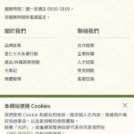
服務時間：週一至週五 09:00-18:00。
非服務時間來電請留言。
關於我們
聯絡我們
品牌故事
合作提案
里仁七大永續行動
企業採購
產品/有機蔬果把關
人才招募
大事記
常見問題
媒體報導
客服信箱
會員服務條款
隱私權政策
本網站使用 Cookies
Copyright © 2026 里仁事業股份有限公司(統編：16301262) /
里仁網購股份有限公司(統編：25149752)
我們使用 Cookie 和類似的技術，提供個人化內容、根據用戶偏
All Rights Reserved.
好投放廣告，以及更順暢的使用體驗。
點擊「允許」，或繼續瀏覽網站即代表你同意我們在
《隱私權條款》
中列出的內容。