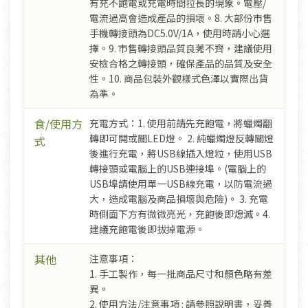
有充不飽電或充電時間拉長的現象。電壓/
電流過高會造成產品的損壞。8. 大部份市售
手機轉接頭為DC5.0V/1A，使用時請小心選
擇。9. 市售轉接頭品質良莠不齊，建議使用
安檢合格之轉接頭，確保產品的品質及安全
性。10. 商品包裝外觀樣式色澤以實際出貨
為準。
食/使用方
充電方式：1. 使用前請先充飽電，將蠟燭翻
轉即可開或關LED燈。​ 2. 純蠟燭燈反轉關燈
式
後進行充電，將USB線插入燈粒，使用USB
轉接頭或電腦上的USB連接埠。(電腦上的
USB埠請使用單一USB線充電，以防電流過
大，造成電腦及商品損壞與危險)。 3. 充電
時側面下方有微微亮光，充飽後即熄滅。4.
建議充飽電後即拔掉電源。
其他
注意事項：
1. 手工製作，每一批商品尺寸和顏色略有差
異。
2. 使用方法/注意事項 : 請參照說明書，妥善