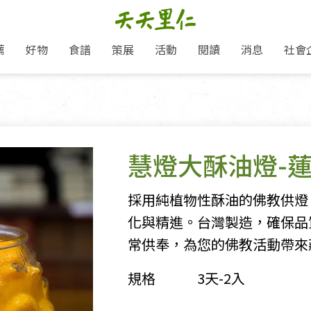
薦
好物
食譜
策展
活動
閱讀
消息
社會
里仁新訊
品牌故事
主題推薦
即食料理/糕點
愛地球,吃蔬食就可以！
主題活動
關注支持
媒體報導
養身保健
：
里仁七大永續行動
作夥利他 加入水滴會員
會員專屬
奶
里仁動態
中秋送禮推薦
沖泡麵/粥/湯
本土優先
永續飲食
保健食品
里仁為美刊
人才招募
門市資訊
惠
分店動態
超值好物特惠
熟食料理/調理包
減塑微革命
淨塑行動
養身食品/飲
產品/有機蔬果把關
「里仁誠食市集」永續新體驗
產品推薦
慧燈大酥油燈-
產品動態
飲品
熱銷人氣產品推薦
包子饅頭/麵點
少或無添加
主食
生態保育
沙拉
中藥食材/調
點心
大事記
減塑 一起來！
經典必買推薦
粽子/蘿蔔糕/年糕
友善耕作
公益支持
酵素
採用純植物性酥油的佛教供燈
里仁聯名卡
綠色保育-我們的田, 牠們的家
評延長優惠
史瓦帝尼文化節
素鬆/醬菜
支持弱勢
獲獎肯定
化與精進。台灣製造，確保品
理念桌布下載
里仁「史瓦帝尼文化節」
甜品/冰品
綠色保育
聯名合作
常供奉，為您的佛教活動帶來
加入會員
麵包/糕點
永續飲食
規格
3天-2入
湯品
衣飾鞋包
圖書/宗教文