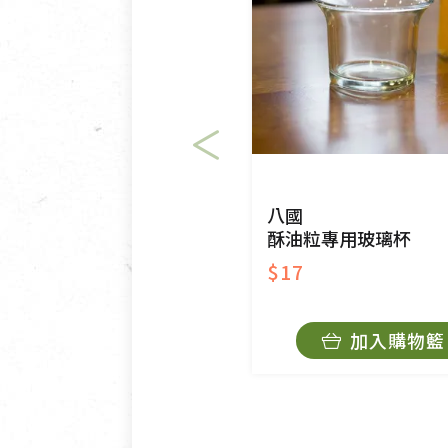
以數位或電磁紀錄形式儲存之
VCD、DVD、電腦軟體，若
衣飾鞋類-如T恤，如於送達
美容保養用品、內衣褲、襪子
內衣褲、襪子、口罩個人衛生
退貨。
有標示不接受退貨的優惠商品
八國
酥油粒專用玻璃杯
限。
$17
訂購手抄稿退貨需知：
手抄稿進行退貨時，請務必保
加入購物籃
若未保持原包裝方式或未使用
費。
不接受退貨之手抄稿，為敬重