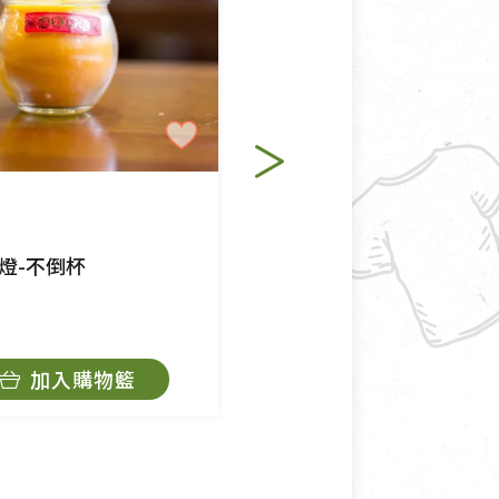
適合退換之商品：如CD、
退貨。
例外情事適用準則》, 恕無法
程中所造成的瑕疵，則不在此
七旺
燈-不倒杯
環保油粒-防風杯
$15
加入購物籃
暫時缺貨
角，將不接受退貨，也不予以退
抄稿寄還給消費者，因而產生