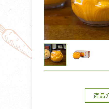
清潔/防蟲/薰香
臉部清潔/保養
餐具食器
臉部彩妝
廚房用具/家電/家飾
牙膏/牙刷/漱口
寢具織品
洗髮/潤髮/染髮
身體清潔/保養
個人用品
產品