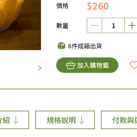
$260
價格
女裝
佛儒書籍
女內著居家
廣論/備覽手
數量
水
男裝
敬經帛/書套
男內著居家
影音/圖書
6件成箱出貨
毛巾/浴巾/手帕
文具禮品/禮
鞋襪
燈/燃燈油
加入購物籃
帽/口罩/配件/包包
香
嬰幼/兒童
供具/修持用
居士服
介紹
規格說明
付款與