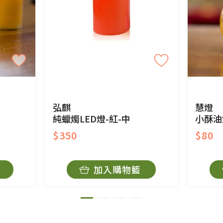
商品、易於變質或損壞之商品、以及性質上無法或不
產品瑕疵無法讀取僅接受原片換新。
後水洗或污損者。
、口罩等私人消耗性產品，一經拆封使用，恕無法
用品除商品本身有瑕疵外,依據《通訊交易解除權合理
與蔬菜箱，不接受退換，但若為商品本身或運送過
弘麒
慧燈
純蠟燭LED燈-紅-中
小酥油
$350
$80
持原包裝方式及使用原箱退回。
加入購物籃
原箱退回，導致書籍有任何折損、磨損、污損或凹
法寶故，里仁網購無法代為結緣處理等。 若需將手