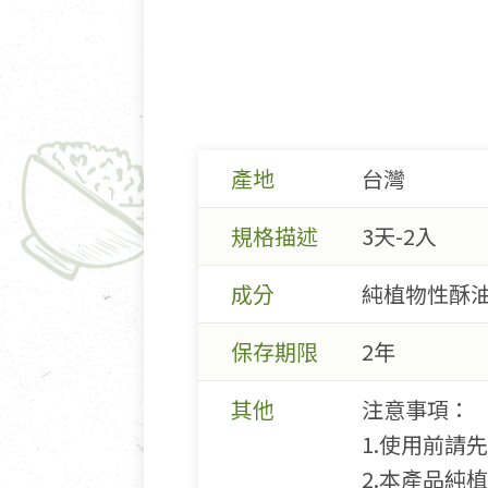
產地
台灣
規格描述
3天-2入
成分
純植物性酥
保存期限
2年
其他
注意事項：
1.使用前請
2.本產品純