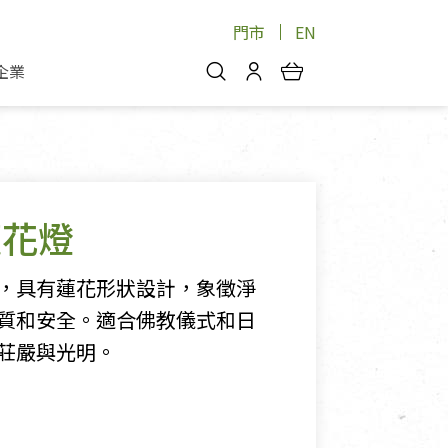
門市
EN
企業
你好，歡迎光臨！
安心蔬果
會員中心
蔬果箱/禮盒
物
我的優惠券
品
芽菜/菇
蓮花燈
理包
醬料
消費紀錄查詢
個人資料管理
，具有蓮花形狀設計，象徵淨
產品追蹤
質和安全。適合佛教儀式和日
莊嚴與光明。
好文收藏
登入/註冊
物
寵物專區