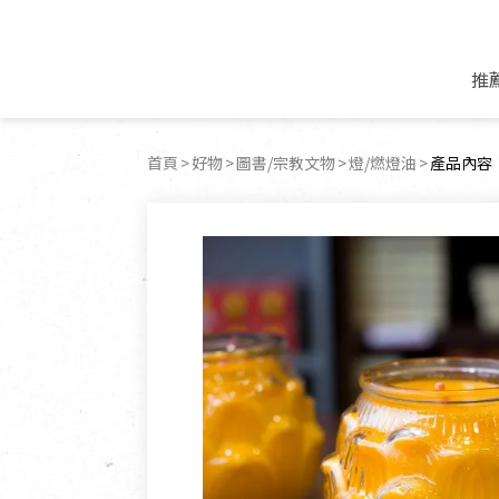
推
米麵/調理食材
好康優惠
飲品/零食
專題文章
首頁
好物
圖書/宗教文物
燈/燃燈油
目前頁面
產品內容
米/麵/粉
8月新品優惠
豆漿/優格/植物
農產品與農友
豆麥雜糧種子
8月快閃商品優
果汁/醋飲/飲料
食品與廠商
植物油
中秋禮盒預購
茶/咖啡/花果茶
用品與廠商
不限類別
乾貨/素料/植物肉
7月惜福愛物
沖調飲/穀麥片
土地與生態
豆腐/天貝/豆製品
6月快閃商品-好
蜂蜜/椰奶
蔬食營養力
調味/醬料/烘焙食材
傳承經典優惠
休閒零食
生活提案
抹醬/果醬
文化好書優惠
堅果/果乾
共好行動
鮮凍蔬果
糖果/巧克力
里仁的努力
居家日用
個人清潔保養