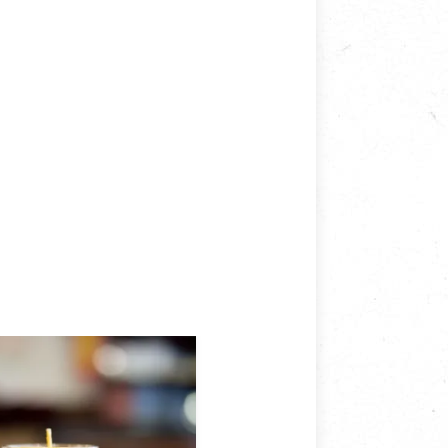
接受退換貨.
使用或被汙損(除商品瑕疵)，