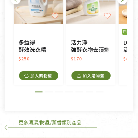
不適用七天鑑賞期商品：
以數位或電磁紀錄形式儲存之商品、易於變質或損壞
之商品、以及性質上無法或不適合退換之商品：如
門市限
CD、VCD、DVD、電腦軟體，若產品瑕疵無法讀取僅
多益得
活力淨
Divin
接受原片換新。
酵效洗衣精
強酵衣物去漬劑
活力提
衣飾鞋類-如T恤，如於送達後水洗或污損者。
美容保養用品、內衣褲、襪子、口罩等私人消耗性產
$250
$170
$420
品，一經拆封使用，恕無法退貨。
內衣褲、襪子、口罩個人衛生用品除商品本身有瑕疵
加入購物籃
加入購物籃
外,依據《通訊交易解除權合理例外情事適用準
則》, 恕無法退貨。
有標示不接受退貨的優惠商品與蔬菜箱，不接受退
換，但若為商品本身或運送過程中所造成的瑕疵，則
不在此限。
更多清潔/防蟲/薰香類別產品
訂購手抄稿退貨需知：
手抄稿進行退貨時，請務必保持原包裝方式及使用原