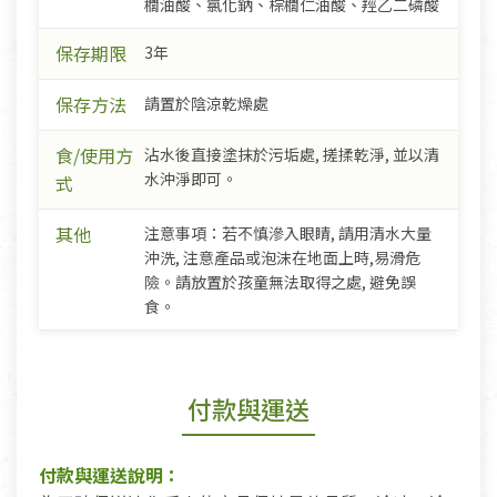
櫚油酸、氯化鈉、棕櫚仁油酸、羥乙二磷酸
保存期限
3年
保存方法
請置於陰涼乾燥處
食/使用方
沾水後直接塗抹於污垢處, 搓揉乾淨, 並以清
水沖淨即可。
式
其他
注意事項：若不慎滲入眼睛, 請用清水大量
沖洗, 注意產品或泡沫在地面上時,易滑危
險。請放置於孩童無法取得之處, 避免誤
食。
付款與運送
付款與運送說明：