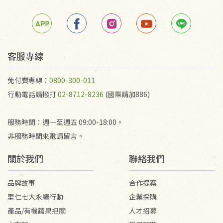
箱退回。
若未保持原包裝方式或未使用原箱退回，導致書籍有
任何折損、磨損、污損或凹角，將不接受退貨，也不
予以退費。
不接受退貨之手抄稿，為敬重法寶故，里仁網購無法
客服專線
代為結緣處理等。 若需將手抄稿寄還給消費者，因而
產生的運費100元/箱將由消費者負擔。
免付費專線：
0800-300-011
行動電話請撥打
02-8712-8236
(國際請加886)
服務時間：週一至週五 09:00-18:00。
非服務時間來電請留言。
關於我們
聯絡我們
品牌故事
合作提案
里仁七大永續行動
企業採購
產品/有機蔬果把關
人才招募