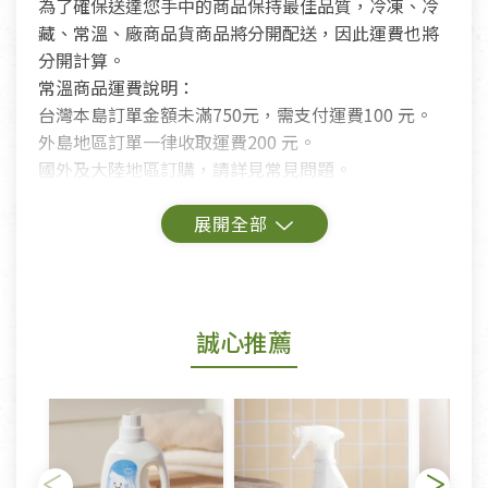
為了確保送達您手中的商品保持最佳品質，冷凍、冷
藏、常溫、廠商品貨商品將分開配送，因此運費也將
分開計算。
常溫商品運費說明：
台灣本島訂單金額未滿750元，需支付運費100 元。
外島地區訂單一律收取運費200 元。
國外及大陸地區訂購，請詳見常見問題。
鑑賞期商品說明：
商品包裝外觀樣式色澤以實際出貨為準。
若商品發生新品瑕疵，可申請更換新品。
誠心推薦
若您購買的商品有下列「不適用七天鑑賞期商品」情
形者，除商品瑕疵以外，恕不接受退換貨.
依消保法之規定提供該商品七天免費鑑賞期(含例假
日)的服務，原則上若商品未經使用或被汙損(除商品
瑕疵)，一般皆可申請退換貨。