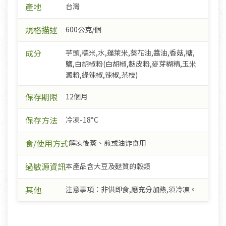
產地
台灣
規格描述
600公克/個
成分
芋頭,糯米,水,蓬萊米,葵花油,醬油,香菇,糖,
鹽,白胡椒粉(白胡椒,麩皮粉,麥芽糊精,玉米
澱粉,綠辣椒,辣椒,茶枝)
保存期限
12個月
保存方法
冷凍-18°C
食/使用方式
解凍後蒸、煎或油炸食用
過敏源資訊
本產品含大豆及麩質的穀類
其他
注意事項：非供即食,應充分加熱,須冷凍。