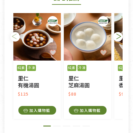
形者，除商品瑕疵以外，恕不接受退換貨.
依消保法之規定提供該商品七天免費鑑賞期(含例假
日)的服務，原則上若商品未經使用或被汙損(除商品
瑕疵)，一般皆可申請退換貨。
不適用七天鑑賞期商品：
以數位或電磁紀錄形式儲存之商品、易於變質或損壞
之商品、以及性質上無法或不適合退換之商品：如
純素
冷凍
純素
冷凍
純素
冷
CD、VCD、DVD、電腦軟體，若產品瑕疵無法讀取僅
里仁
里仁
里仁
接受原片換新。
有機湯圓
芝麻湯圓
香椿
衣飾鞋類-如T恤，如於送達後水洗或污損者。
美容保養用品、內衣褲、襪子、口罩等私人消耗性產
$125
$88
$98
品，一經拆封使用，恕無法退貨。
內衣褲、襪子、口罩個人衛生用品除商品本身有瑕疵
加入購物籃
加入購物籃
外,依據《通訊交易解除權合理例外情事適用準
則》, 恕無法退貨。
有標示不接受退貨的優惠商品與蔬菜箱，不接受退