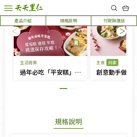
熱門搜尋：
產品介紹
規格說明
付款與運送
親子活動
幸福節中獎名單
生活提案
主食
純素
過年必吃「平安糕」！蘿蔔糕、發糕、年糕挑選保存全攻略
規格說明