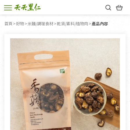
熱門搜尋：
首頁
好物
米麵/調理食材
乾貨/素料/植物肉
目前頁面：
產品內容
親子活動
幸福節中獎名單