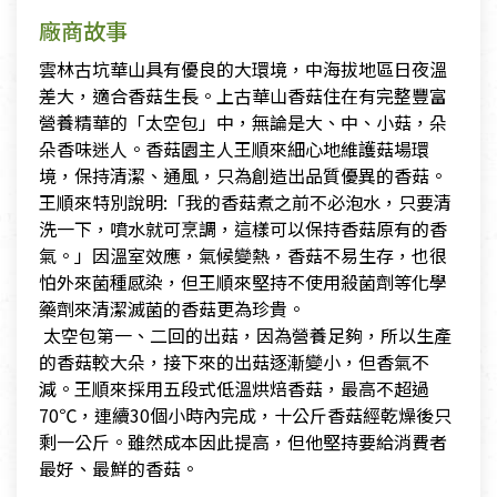
廠商故事
雲林古坑華山具有優良的大環境，中海拔地區日夜溫
差大，適合香菇生長。上古華山香菇住在有完整豐富
營養精華的「太空包」中，無論是大、中、小菇，朵
朵香味迷人。香菇園主人王順來細心地維護菇場環
境，保持清潔、通風，只為創造出品質優異的香菇。
王順來特別說明:「我的香菇煮之前不必泡水，只要清
洗一下，噴水就可烹調，這樣可以保持香菇原有的香
氣。」因溫室效應，氣候變熱，香菇不易生存，也很
怕外來菌種感染，但王順來堅持不使用殺菌劑等化學
藥劑來清潔滅菌的香菇更為珍貴。
​ 太空包第一、二回的出菇，因為營養足夠，所以生產
的香菇較大朵，接下來的出菇逐漸變小，但香氣不
減。王順來採用五段式低溫烘焙香菇，最高不超過
70℃，連續30個小時內完成，十公斤香菇經乾燥後只
剩一公斤。雖然成本因此提高，但他堅持要給消費者
最好、最鮮的香菇。