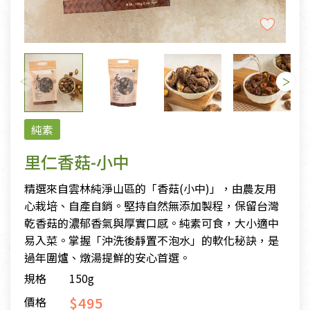
純素
里仁香菇-小中
精選來自雲林純淨山區的「香菇(小中)」，由農友用
心栽培、自產自銷。堅持自然無添加製程，保留台灣
乾香菇的濃郁香氣與厚實口感。純素可食，大小適中
易入菜。掌握「沖洗後靜置不泡水」的軟化秘訣，是
過年圍爐、燉湯提鮮的安心首選。
規格
150g
$495
價格