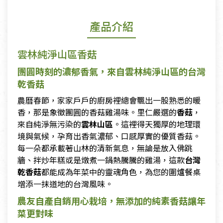
產品介紹
雲林純淨山區香菇
團圓時刻的濃郁香氣，來自雲林純淨山區的台灣
乾香菇
農曆春節，家家戶戶的廚房裡總會飄出一股熟悉的暖
香，那是象徵團圓的香菇雞湯味。里仁嚴選的
香菇
，
來自純淨無污染的
雲林山區
。這裡得天獨厚的地理環
境與氣候，孕育出香氣濃郁、口感厚實的優質香菇。
每一朵都承載著山林的清新氣息，無論是放入佛跳
牆、拌炒年糕或是燉煮一鍋熱騰騰的雞湯，這款
台灣
乾香菇
都能成為年菜中的靈魂角色，為您的圍爐餐桌
增添一抹道地的台灣風味。
農友自產自銷用心栽培，無添加的純素香菇讓年
菜更對味