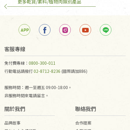
更多乾貨/素料/植物肉類別產品
訂購手抄稿退貨需知：
手抄稿進行退貨時，請務必保持原包裝方式及使用原
箱退回。
若未保持原包裝方式或未使用原箱退回，導致書籍有
任何折損、磨損、污損或凹角，將不接受退貨，也不
予以退費。
不接受退貨之手抄稿，為敬重法寶故，里仁網購無法
客服專線
代為結緣處理等。 若需將手抄稿寄還給消費者，因而
產生的運費100元/箱將由消費者負擔。
免付費專線：
0800-300-011
行動電話請撥打
02-8712-8236
(國際請加886)
服務時間：週一至週五 09:00-18:00。
非服務時間來電請留言。
關於我們
聯絡我們
品牌故事
合作提案