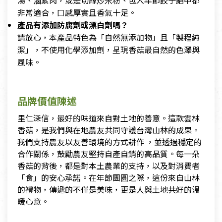
湯、滷素肉，或是切絲炒米粉、包入年節餃子餡中都
非常適合，口感厚實且香氣十足。
產品有添加防腐劑或漂白劑嗎？
請放心，本產品特色為「自然無添加物」且「製程純
潔」，不使用化學添加劑，呈現香菇最自然的色澤與
風味。
品牌價值陳述
里仁深信，最好的味道來自對土地的善意。這款雲林
香菇，是我們與在地農友共同守護台灣山林的成果。
我們支持農友以友善環境的方式耕作 ，並透過穩定的
合作關係，鼓勵農友堅持自產自銷的高品質。每一朵
香菇的背後，都是對本土農業的支持，以及對消費者
「食」的安心承諾。在年節團圓之際，這份來自山林
的禮物，傳遞的不僅是美味，更是人與土地共好的溫
暖心意。