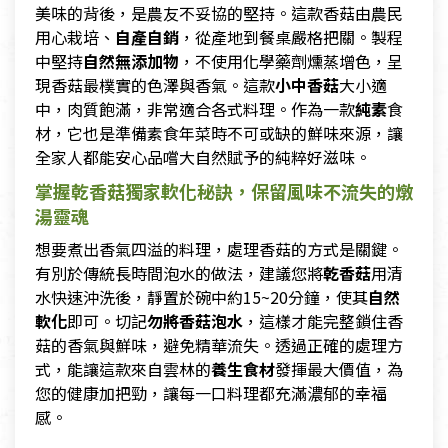
美味的背後，是農友不妥協的堅持。這款香菇由農民
用心栽培、
自產自銷
，從產地到餐桌嚴格把關。製程
中堅持
自然無添加物
，不使用化學藥劑燻蒸增色，呈
現香菇最樸實的色澤與香氣。這款
小中香菇
大小適
中，肉質飽滿，非常適合各式料理。作為一款
純素
食
材，它也是準備素食年菜時不可或缺的鮮味來源，讓
全家人都能安心品嚐大自然賦予的純粹好滋味。
掌握乾香菇獨家軟化秘訣，保留風味不流失的燉
湯靈魂
想要煮出香氣四溢的料理，處理香菇的方式是關鍵。
有別於傳統長時間泡水的做法，建議您將
乾香菇
用清
水快速沖洗後，靜置於碗中約15~20分鐘，使其
自然
軟化
即可。切記
勿將香菇泡水
，這樣才能完整鎖住香
菇的香氣與鮮味，避免精華流失。透過正確的處理方
式，能讓這款來自雲林的
養生食材
發揮最大價值，為
您的健康加把勁，讓每一口料理都充滿濃郁的幸福
感。