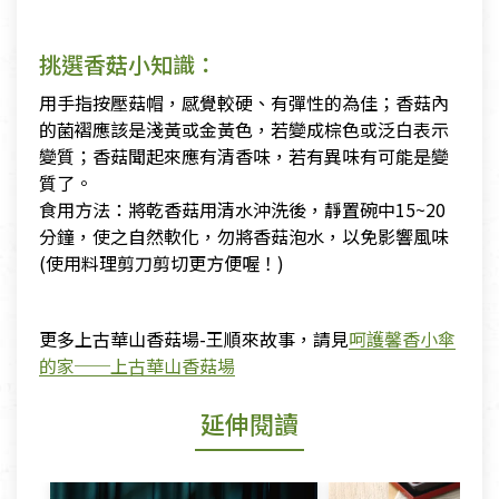
挑選香菇小知識：
用手指按壓菇帽，感覺較硬、有彈性的為佳；香菇內
的菌褶應該是淺黃或金黃色，若變成棕色或泛白表示
變質；香菇聞起來應有清香味，若有異味有可能是變
質了。
食用方法：將乾香菇用清水沖洗後，靜置碗中15~20
分鐘，使之自然軟化，勿將香菇泡水，以免影響風味
(使用料理剪刀剪切更方便喔！)
更多上古華山香菇場-王順來故事，請見
呵護馨香小傘
的家──上古華山香菇場
延伸閱讀