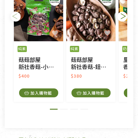
瑕疵)，一般皆可申請退換貨。
不適用七天鑑賞期商品：
以數位或電磁紀錄形式儲存之商品、易於變質或損壞
之商品、以及性質上無法或不適合退換之商品：如
純素
純素
奶素
CD、VCD、DVD、電腦軟體，若產品瑕疵無法讀取僅
菇菇部屋
菇菇部屋
里仁
接受原片換新。
新社香菇-小中菇
新社香菇-鈕扣菇
香菇
衣飾鞋類-如T恤，如於送達後水洗或污損者。
美容保養用品、內衣褲、襪子、口罩等私人消耗性產
$400
$380
$275
品，一經拆封使用，恕無法退貨。
內衣褲、襪子、口罩個人衛生用品除商品本身有瑕疵
加入購物籃
加入購物籃
外,依據《通訊交易解除權合理例外情事適用準
則》, 恕無法退貨。
有標示不接受退貨的優惠商品與蔬菜箱，不接受退
換，但若為商品本身或運送過程中所造成的瑕疵，則
不在此限。