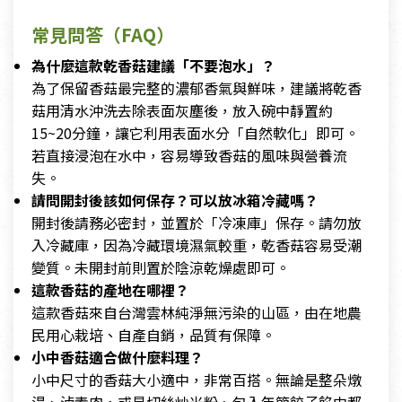
常見問答（FAQ）
為什麼這款乾香菇建議「不要泡水」？
為了保留香菇最完整的濃郁香氣與鮮味，建議將乾香
菇用清水沖洗去除表面灰塵後，放入碗中靜置約
15~20分鐘，讓它利用表面水分「自然軟化」即可。
若直接浸泡在水中，容易導致香菇的風味與營養流
失。
請問開封後該如何保存？可以放冰箱冷藏嗎？
開封後請務必密封，並置於「冷凍庫」保存。請勿放
入冷藏庫，因為冷藏環境濕氣較重，乾香菇容易受潮
變質。未開封前則置於陰涼乾燥處即可。
這款香菇的產地在哪裡？
這款香菇來自台灣雲林純淨無污染的山區，由在地農
民用心栽培、自產自銷，品質有保障。
小中香菇適合做什麼料理？
小中尺寸的香菇大小適中，非常百搭。無論是整朵燉