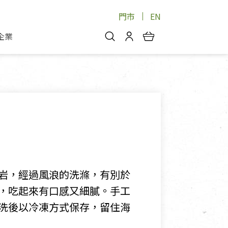
門市
EN
企業
你好，歡迎光臨！
安心蔬果
會員中心
蔬果箱/禮盒
物
我的優惠券
品
芽菜/菇
理包
醬料
消費紀錄查詢
個人資料管理
產品追蹤
岩，經過風浪的洗滌，有別於
好文收藏
，吃起來有口感又細膩。手工
登入/註冊
洗後以冷凍方式保存，留住海
物
寵物專區