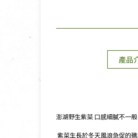
產品
澎湖野生紫菜 口感細膩不一般
​ 紫菜生長於冬天風浪急促