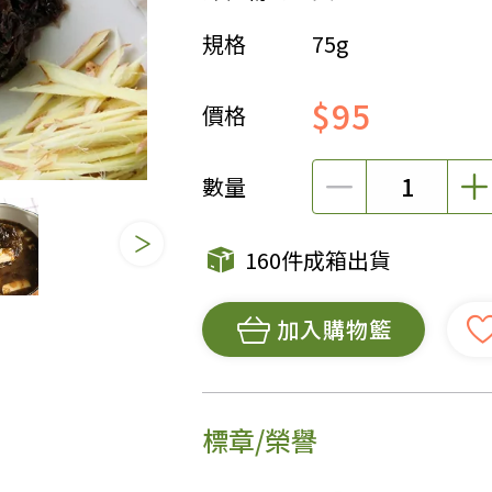
規格
75g
女裝
佛儒書籍
女內著居家
廣論/備覽手
$95
水
男裝
敬經帛/書套
價格
男內著居家
影音/圖書
毛巾/浴巾/手帕
文具禮品/禮
數量
鞋襪
燈/燃燈油
帽/口罩/配件/包包
香
160件成箱出貨
嬰幼/兒童
供具/修持用
居士服
加入購物籃
標章/榮譽