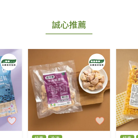
出貨為準。
更換新品。
誠心推薦
用七天鑑賞期商品」情形者，除商品瑕疵以外，恕不
免費鑑賞期(含例假日)的服務，原則上若商品未經
商品、易於變質或損壞之商品、以及性質上無法或不
產品瑕疵無法讀取僅接受原片換新。
後水洗或污損者。
、口罩等私人消耗性產品，一經拆封使用，恕無法
用品除商品本身有瑕疵外,依據《通訊交易解除權合理