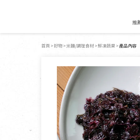
推
米麵/調理食材
好康優惠
飲品/零食
專題文章
首頁
好物
米麵/調理食材
鮮凍蔬果
目前頁面
產品內容
米/麵/粉
8月新品優惠
豆漿/優格/植物
農產品與農友
豆麥雜糧種子
8月快閃商品優
果汁/醋飲/飲料
食品與廠商
植物油
中秋禮盒預購
茶/咖啡/花果茶
用品與廠商
不限類別
乾貨/素料/植物肉
7月惜福愛物
沖調飲/穀麥片
土地與生態
豆腐/天貝/豆製品
6月快閃商品-好
蜂蜜/椰奶
蔬食營養力
調味/醬料/烘焙食材
傳承經典優惠
休閒零食
生活提案
抹醬/果醬
文化好書優惠
堅果/果乾
共好行動
鮮凍蔬果
糖果/巧克力
里仁的努力
居家日用
個人清潔保養