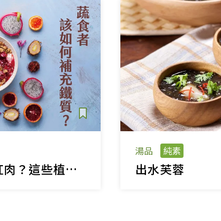
湯品
純素
想補鐵只能靠紅肉？這些植物性食物也能幫你補充鐵質！
出水芙蓉