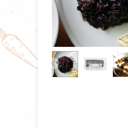
清潔/防蟲/薰香
臉部清潔/保養
餐具食器
臉部彩妝
廚房用具/家電/家飾
牙膏/牙刷/漱口
寢具織品
洗髮/潤髮/染髮
身體清潔/保養
個人用品