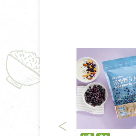
商品包裝外觀樣式色澤以實際
若商品發生新品瑕疵，可申請
若您購買的商品有下列「不適
依消保法之規定提供該商品七天
一般皆可申請退換貨。
不適用七天鑑賞期商品：
以數位或電磁紀錄形式儲存之
VCD、DVD、電腦軟體，若
衣飾鞋類-如T恤，如於送達
美容保養用品、內衣褲、襪子
內衣褲、襪子、口罩個人衛生
退貨。