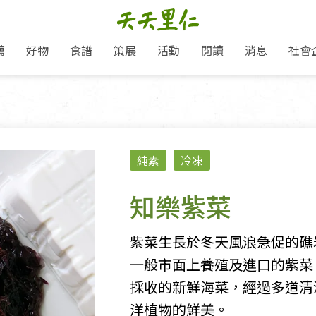
薦
好物
食譜
策展
活動
閱讀
消息
社會
里仁新訊
品牌故事
主題推薦
即食料理/糕點
地球超載日：守護地球從生活
主題活動
關注支持
媒體報導
養身保健
：
選擇開始
里仁七大永續行動
會員專屬
奶
里仁動態
中秋送禮推薦
沖泡麵/粥/湯
本土優先
永續飲食
保健食品
里仁為美刊
愛地球,吃蔬食就可以！
人才招募
門市資訊
惠
分店動態
超值好物特惠
熟食料理/調理包
減塑微革命
淨塑行動
養身食品/飲
產品/有機蔬果把關
產品推薦
純素
冷凍
作夥利他 加入水滴會員
產品動態
飲品
熱銷人氣產品推薦
包子饅頭/麵點
少或無添加
主食
生態保育
沙拉
中藥食材/調
點心
大事記
經典必買推薦
粽子/蘿蔔糕/年糕
友善耕作
公益支持
酵素
知樂紫菜
「里仁誠食市集」永續新體驗
里仁聯名卡
評延長優惠
史瓦帝尼文化節
素鬆/醬菜
支持弱勢
獲獎肯定
減塑 一起來！
理念桌布下載
甜品/冰品
綠色保育
聯名合作
紫菜生長於冬天風浪急促的礁
綠色保育-我們的田, 牠們的家
加入會員
麵包/糕點
永續飲食
一般市面上養殖及進口的紫菜
里仁「史瓦帝尼文化節」
湯品
採收的新鮮海菜，經過多道清
洋植物的鮮美。
衣飾鞋包
圖書/宗教文