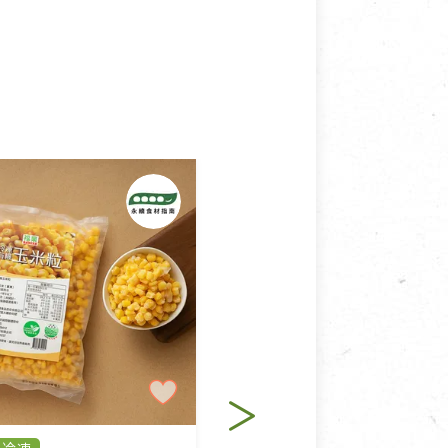
接受退換貨.
使用或被汙損(除商品瑕疵)，
適合退換之商品：如CD、
退貨。
例外情事適用準則》, 恕無法