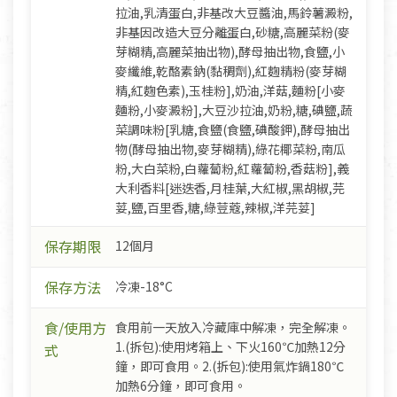
拉油,乳清蛋白,非基改大豆醬油,馬鈴薯澱粉,
非基因改造大豆分離蛋白,砂糖,高麗菜粉(麥
芽糊精,高麗菜抽出物),酵母抽出物,食鹽,小
麥纖維,乾酪素鈉(黏稠劑),紅麴精粉(麥芽糊
精,紅麴色素),玉桂粉],奶油,洋菇,麵粉[小麥
麵粉,小麥澱粉],大豆沙拉油,奶粉,糖,碘鹽,蔬
菜調味粉[乳糖,食鹽(食鹽,碘酸鉀),酵母抽出
物(酵母抽出物,麥芽糊精),綠花椰菜粉,南瓜
粉,大白菜粉,白蘿蔔粉,紅蘿蔔粉,香菇粉],義
大利香料[迷迭香,月桂葉,大紅椒,黑胡椒,芫
荽,鹽,百里香,糖,綠荳蔻,辣椒,洋芫荽]
保存期限
12個月
保存方法
冷凍-18°C
食/使用方
食用前一天放入冷藏庫中解凍，完全解凍。
1.(拆包):使用烤箱上、下火160℃加熱12分
式
鐘，即可食用。2.(拆包):使用氣炸鍋180℃
加熱6分鐘，即可食用。