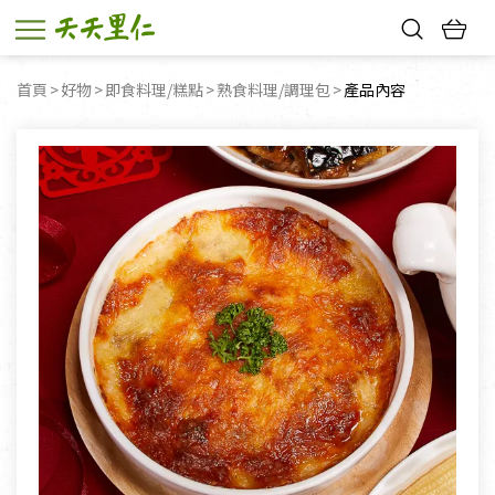
熱門搜尋：
首頁
好物
即食料理/糕點
熟食料理/調理包
目前頁面：
產品內容
親子活動
幸福節中獎名單