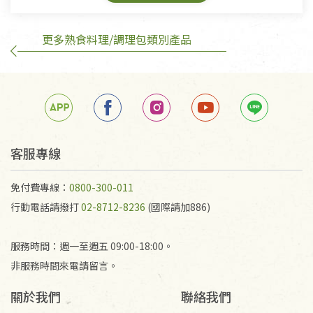
鑑賞期商品說明：
商品包裝外觀樣式色澤以實際出貨為準。
更多熟食料理/調理包類別產品
若商品發生新品瑕疵，可申請更換新品。
若您購買的商品有下列「不適用七天鑑賞期商品」情
形者，除商品瑕疵以外，恕不接受退換貨.
依消保法之規定提供該商品七天免費鑑賞期(含例假
日)的服務，原則上若商品未經使用或被汙損(除商品
瑕疵)，一般皆可申請退換貨。
客服專線
不適用七天鑑賞期商品：
免付費專線：
0800-300-011
以數位或電磁紀錄形式儲存之商品、易於變質或損壞
行動電話請撥打
02-8712-8236
(國際請加886)
之商品、以及性質上無法或不適合退換之商品：如
CD、VCD、DVD、電腦軟體，若產品瑕疵無法讀取僅
服務時間：週一至週五 09:00-18:00。
接受原片換新。
非服務時間來電請留言。
衣飾鞋類-如T恤，如於送達後水洗或污損者。
美容保養用品、內衣褲、襪子、口罩等私人消耗性產
關於我們
聯絡我們
品，一經拆封使用，恕無法退貨。