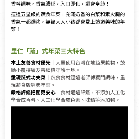
香料調味，香氣濃郁，入口即化，還會牽絲！
這道五星級的蔬食年菜，充滿奶香的白菜和素火腿的
香氣一起焗烤，無論大人小孩都會愛上這道美味的年
菜！
里仁「蔬」式年菜三大特色
本土友善食材優先
｜大量使用台灣在地蔬果穀物，鼓
勵小農持續友善種植守護土地。
重現蔬式功夫菜
｜蔬食食材經過老師傅獨門調味，重
現蔬食版經典年菜。
嚴格評鑑把關更安心
｜食材通過評鑑，不添加人工化
學合成香料、人工化學合成色素、味精等添加物。