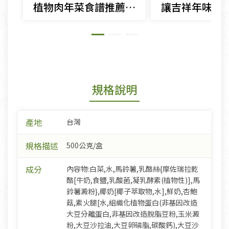
植物肉年菜食譜推薦｜黃萬金老師教你做素食獅子頭、珍珠丸子
規格說明
產地
台灣
規格描述
500公克/盒
成分
內容物:白菜,水,馬鈴薯,乳酪絲{摩佐瑞拉乾
酪[牛奶,食鹽,乳酸菌,凝乳酵素(植物性)],馬
鈴薯澱粉},椰奶[椰子萃取物,水],鮮奶,杏鮑
菇,素火腿[水,組織化植物蛋白(非基因改造
大豆分離蛋白,非基因改造脫脂豆粉,玉米澱
粉,大豆沙拉油,大豆卵磷脂,碳酸鈣),大豆沙