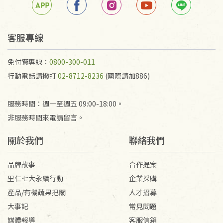
任何折損、磨損、污損或凹角，將不接受退貨，也不
予以退費。
不接受退貨之手抄稿，為敬重法寶故，里仁網購無法
客服專線
代為結緣處理等。 若需將手抄稿寄還給消費者，因而
產生的運費100元/箱將由消費者負擔。
免付費專線：
0800-300-011
行動電話請撥打
02-8712-8236
(國際請加886)
服務時間：週一至週五 09:00-18:00。
非服務時間來電請留言。
關於我們
聯絡我們
品牌故事
合作提案
里仁七大永續行動
企業採購
產品/有機蔬果把關
人才招募
大事記
常見問題
媒體報導
客服信箱