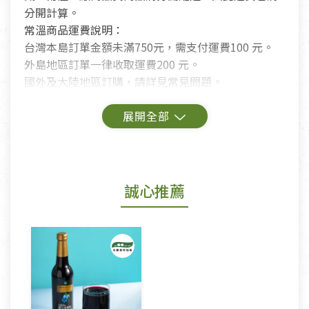
分開計算。
常溫商品運費說明：
台灣本島訂單金額未滿750元，需支付運費100 元。
外島地區訂單一律收取運費200 元。
國外及大陸地區訂購，請詳見常見問題。
鑑賞期商品說明：
商品包裝外觀樣式色澤以實際出貨為準。
若商品發生新品瑕疵，可申請更換新品。
誠心推薦
若您購買的商品有下列「不適用七天鑑賞期商品」情
形者，除商品瑕疵以外，恕不接受退換貨.
依消保法之規定提供該商品七天免費鑑賞期(含例假
日)的服務，原則上若商品未經使用或被汙損(除商品
瑕疵)，一般皆可申請退換貨。