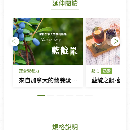
延伸閱讀
蔬食營養力
點心
奶素
來自加拿大的營養漿果 - 藍靛果
規格說明