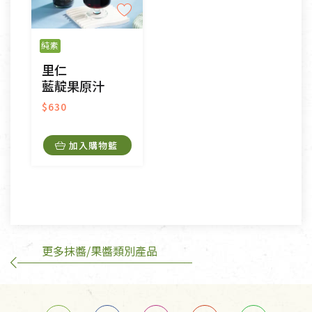
不適用七天鑑賞期商品：
以數位或電磁紀錄形式儲存之商品、易於變質或損壞
之商品、以及性質上無法或不適合退換之商品：如
純素
CD、VCD、DVD、電腦軟體，若產品瑕疵無法讀取僅
里仁
接受原片換新。
藍靛果原汁
衣飾鞋類-如T恤，如於送達後水洗或污損者。
美容保養用品、內衣褲、襪子、口罩等私人消耗性產
$630
品，一經拆封使用，恕無法退貨。
內衣褲、襪子、口罩個人衛生用品除商品本身有瑕疵
加入購物籃
外,依據《通訊交易解除權合理例外情事適用準
則》, 恕無法退貨。
有標示不接受退貨的優惠商品與蔬菜箱，不接受退
換，但若為商品本身或運送過程中所造成的瑕疵，則
不在此限。
更多抹醬/果醬類別產品
訂購手抄稿退貨需知：
手抄稿進行退貨時，請務必保持原包裝方式及使用原
箱退回。
若未保持原包裝方式或未使用原箱退回，導致書籍有