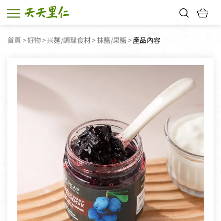
熱門搜尋：
首頁
好物
米麵/調理食材
抹醬/果醬
目前頁面：
產品內容
親子活動
幸福節中獎名單