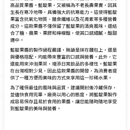
高品質果醬。藍靛果，又被稱為不老長壽果實，因其
生長在寒冷地帶，具備強大的抗寒能力。這使得藍靛
果富含抗氧化物質、膳食纖維以及花青素等多種營養
成分。這款果醬不僅保留了藍靛果的清爽風味，還結
合了糖、蘋果、果膠和檸檬酸，使其口感細膩，酸甜
適中。
藍靛果醬的製作過程嚴謹，無論是抹在麵包上，還是
與優格搭配，均能帶來豐富的口感與營養。此外，它
還能用來沖泡果茶，增添日常飲品的多樣性。藍靛果
在台灣相對少見，因此這款果醬的開發，為消費者提
供了一種方便而美味的方式來享用這一珍稀水果。
為了確保最佳的風味與品質，建議開封後冷藏保存，
並儘快食用完畢。廠商以用心的態度，將藍靛果製作
成容易保存且易於食用的果醬，讓您能隨時隨地享受
到藍靛果的美味與營養。