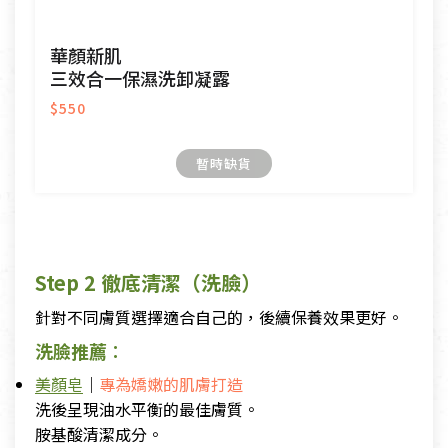
華顏新肌
三效合一保濕洗卸凝露
$550
暫時缺貨
Step 2 徹底清潔（洗臉）
針對不同膚質選擇適合自己的，後續保養效果更好。
洗臉推薦
：
美顏皂
｜
專為嬌嫩的肌膚打造
洗後呈現油水平衡的最佳膚質。
胺基酸清潔成分。