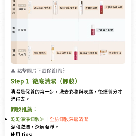
點擊圖片下載保養順序
Step 1 徹底清潔（卸妝）
清潔是保養的第一步，洗去彩妝與灰塵，後續養分才
進得去。
卸妝推薦
：
乾乾淨淨卸妝油
｜
全臉卸妝深層清潔
溫和滋潤，深層潔淨。
使用 tips: