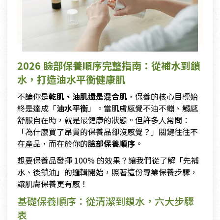
2026 臉部保養順序完整指南：從補水到鎖
水，打造油水平衡健康肌
不論你是
乾肌、油肌還是混合肌
，保養的核心目標始
終是達成「
油水平衡
」。當肌膚感覺不油不繃、觸感
舒服自在時，就是最健康的狀態。但許多人常問：
「為什麼買了昂貴的保養品卻沒感覺？」關鍵往往不
在產品，而在於你的
臉部保養順序
。
想要保養品發揮 100% 的效果？讓我們從了解「先補
水、後鎖油」的邏輯開始，照著這份專業保養步驟，
讓肌膚保養更有感！
基礎保養順序：從清潔到鎖水，六大步驟
表