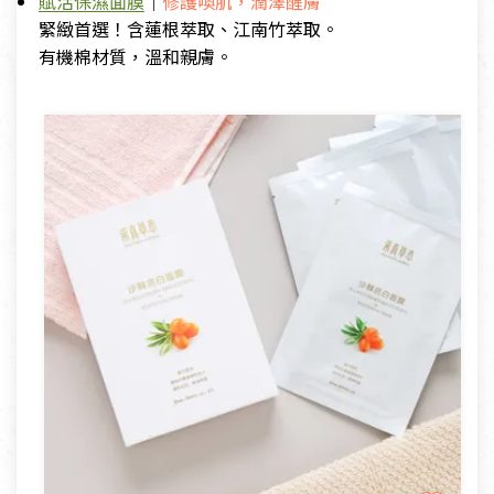
賦活保濕面膜
｜
修護喚肌，潤澤醒膚
緊緻首選！含蓮根萃取、江南竹萃取。
有機棉材質，溫和親膚。