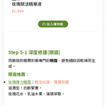
玫瑰賦活精華液
$1,050
加入購物籃
Step 5-1 深度修護(眼霜)
而脆弱的眼周則需專門的
眼霜
，避免細紋因乾燥而生
成。
眼霜推薦：
玫瑰彈力眼霜
｜
甦活拉提，彈潤亮眼
滋潤型！抗齡緊實。
玫瑰花水、乳油木果、藻類萃取。