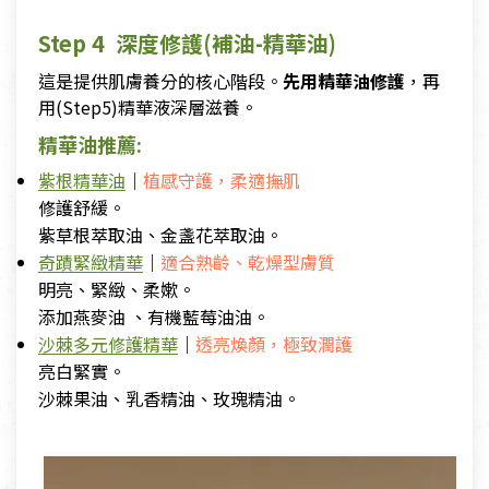
Step 4 深度修護(補油-精華油)
這是提供肌膚養分的核心階段。
先用精華油修護
，再
用(Step5)精華液深層滋養。
精華油推薦:
紫根精華油
｜
植感守護，柔適撫肌
修護舒緩。
紫草根萃取油、金盞花萃取油。
奇蹟緊緻精華
｜
適合熟齡、乾燥型膚質
明亮、緊緻、柔嫰。
添加燕麥油 、有機藍莓油油。
沙棘多元修護精華
｜
透亮煥顏，極致潤護
亮白緊實。
沙棘果油、乳香精油、玫瑰精油。