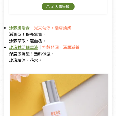
加入購物籃
沙棘肌活露
｜
光采勻淨，活膚煥妍
滋潤型！提亮緊實。
沙棘萃取、龍血樹。
玫瑰賦活精華液
｜
控齡特潤，深層滋養
深度滋潤型！熟齡保濕。
玫瑰精油、花水。