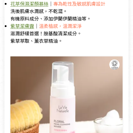
花萃保濕潔顏慕絲
｜
專為乾性及敏感肌膚設計
洗後肌膚水潤感，不乾澀。
有機原料成分、添加伊蘭伊蘭精油等。
紫草潔膚露
｜
溫柔植感，溫潤潔淨
滋潤舒緩首選！胺基酸清潔成分。
紫草萃取、薰衣草精油。