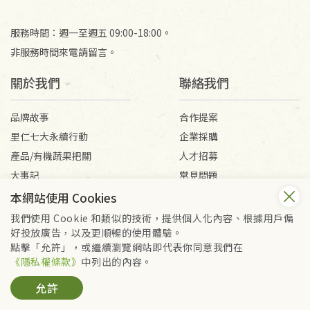
服務時間：週一至週五 09:00-18:00。
非服務時間來電請留言。
關於我們
聯絡我們
品牌故事
合作提案
里仁七大永續行動
企業採購
產品/有機蔬果把關
人才招募
大事記
常見問題
媒體報導
客服信箱
本網站使用 Cookies
我們使用 Cookie 和類似的技術，提供個人化內容、根據用戶偏
好投放廣告，以及更順暢的使用體驗。
會員服務條款
隱私權政策
點擊「允許」，或繼續瀏覽網站即代表你同意我們在
Copyright © 2026 里仁事業股份有限公司(統編：16301262) /
《隱私權條款》
中列出的內容。
里仁網購股份有限公司(統編：25149752)
允許
All Rights Reserved.