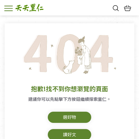
熱門搜尋：
親子活動
幸福節中獎名單
抱歉!找不到你想瀏覽的頁面
建議你可以先點擊下方按鈕繼續探索里仁。
選好物
讀好文