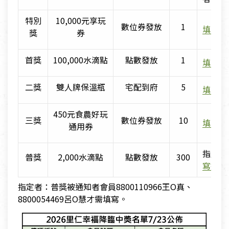
特別
10,000元享玩
數位券發放
1
填寫連
獎
券
首獎
100,000水滴點
點數發放
1
填寫連
二獎
雙人牌保溫瓶
宅配到府
5
填寫連
450元食農好玩
三獎
數位券發放
10
填寫連
通用券
指定者
普獎
2,000水滴點
點數發放
300
寫連結
指定者：普獎被通知者會員8800110966王O真、
8800054469呂O慧才需填寫。