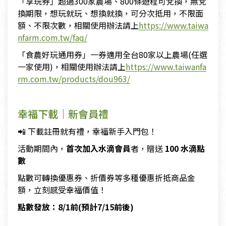
「享玩券」超過300家農場、800條遊程可兌換，無兌
換期限，想玩就玩、想換就換，可分次抵用，不限面
額、不限次數，相關使用辦法請上
https://www.taiwa
nfarm.com.tw/faq/
「食農好玩通用券」一券適用全台80家以上農場(任選
一家使用)，相關使用辦法請上
https://www.taiwanfa
rm.com.tw/products/dou963/
幸福下載｜新會員禮
📲 下載註冊就有禮，幸福新手入門包！
活動期間內，
首次加入水滴會員
者，贈送
100 水滴點
數
點數可轉換優惠券、折價券等多種優惠折抵商品金
額，立刻感受幸福價值！
點數發放：8/1前(預計7/15前後)