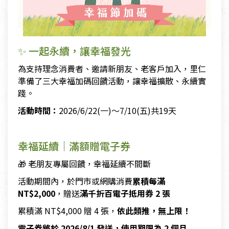
✨ 一起永續，讓幸福發光
為支持理念消費者、邀請新朋友、老客戶加入，里仁
準備了三大幸福加碼回饋活動，讓幸福擴散、永續實
踐。
活動時間：
2026/6/22(一)～7/10(五)共19天
幸福延續｜滿額贈電子券
🎁 老朋友專屬回饋，幸福延續不間斷
活動期間內，於門市或網購消費
累積每滿
NT$2,000
，贈送
滿千折百電子抵用券 2 張
累積滿 NT$4,000 贈 4 張，
依此類推，無上限！
電子券將於 2026/8/1 發送，使用期限為 2 個月