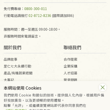
免付費專線：
0800-300-011
行動電話請撥打
02-8712-8236
(國際請加886)
服務時間：週一至週五 09:00-18:00。
非服務時間來電請留言。
關於我們
聯絡我們
品牌故事
合作提案
里仁七大永續行動
企業採購
產品/有機蔬果把關
人才招募
大事記
常見問題
媒體報導
客服信箱
本網站使用 Cookies
我們使用 Cookie 和類似的技術，提供個人化內容、根據用戶偏
好投放廣告，以及更順暢的使用體驗。
會員服務條款
隱私權政策
點擊「允許」，或繼續瀏覽網站即代表你同意我們在